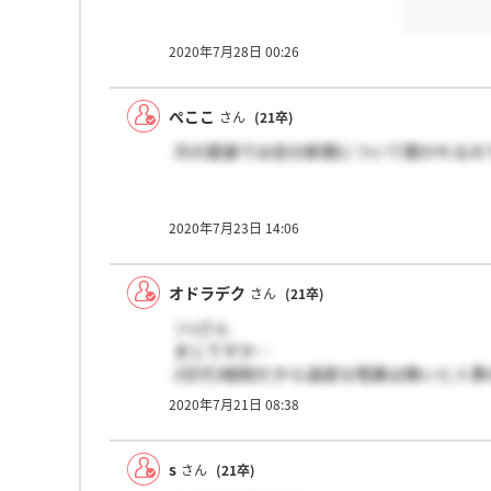
2020年7月28日 00:26
ぺここ
さん
(21卒)
次の面接では自分新聞について聞かれるの
2020年7月23日 14:06
オドラデク
さん
(21卒)
＞sさん
まじですか…
2交代3組制だから過度な残業は無いと人
い仕事があるということですかね…
2020年7月21日 08:38
ｓさんがお話を伺ったのってOBOG訪問と
s
さん
(21卒)