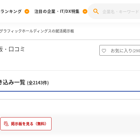
業ランキング
注目の企業・IT/DX特集
グラフィックホールディングスの就活掲示板
注目の企業特集
みんなのIT業界新卒就職人気企業ランキング
みんな
[27卒] 本選考体験記投稿キャンペーン
28卒 注目企業特集
27卒 注目企業特集
みんなのDX企業就職ブランド調査
板・口コミ
お気に入り
(
29
注目のIT・DX企業特集
28卒 IT・DX企業特集
27卒 IT・DX企業特集
28卒
みんなのIT業界新卒就職人気企業ランキング
みんな
き込み一覧
(全2143件)
企業研究