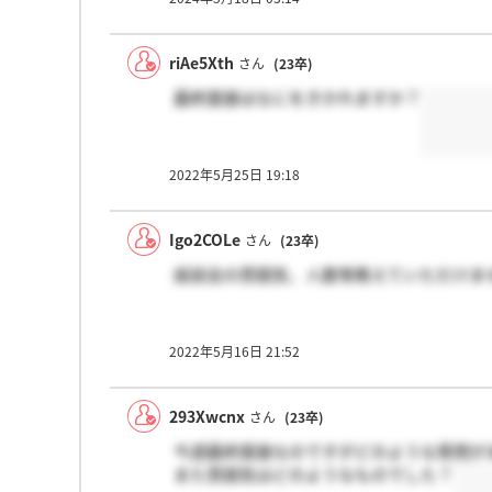
riAe5Xth
さん
(23卒)
最終面接はなにをきかれますか？
2022年5月25日 19:18
Igo2COLe
さん
(23卒)
座談会の雰囲気、人数等教えていただけま
2022年5月16日 21:52
293Xwcnx
さん
(23卒)
今週最終面接なのですがどのような質問が
また雰囲気はどのようなものでした？