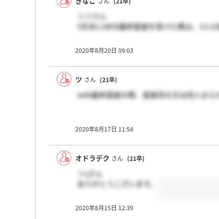
きなこ
さん
(21卒)
＞ツさん
5月末にWEB最終面接を受けた際は、3人
2020年8月20日 09:03
ツ
さん
(21卒)
web最終面接の際、面接官の方は何人おら
2020年8月17日 11:54
オドラデク
さん
(21卒)
＞sさん
ありがとうございます。
2020年8月15日 12:39