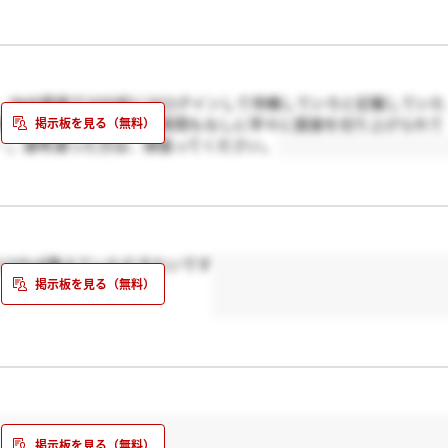
刷を行なっている方は立ち仕事で休憩を取ることができない場合が
影響で仕事が減り、休みを取らされるためお給料が少ないらしいで
ました。
Web面接で10分前にはログインして待機していろと記載していた
明もなかったり、大した質問もなしに早々に面接を切り上げられて
…。選考通った方は、頑張ってください。
よければ教えていただきたいです