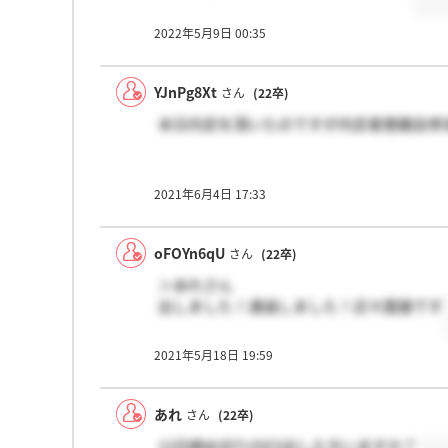
2022年5月9日 00:35
YJnPg8Xt
さん
(22卒)
本日内定を頂いたのですが内定者懇親会参
2021年6月4日 17:33
oFOYn6qU
さん
(22卒)
＞あれさん
出しました！通過しました！近々面接です
2021年5月18日 19:59
あれ
さん
(22卒)
12日締め切りのES出した方いますか？