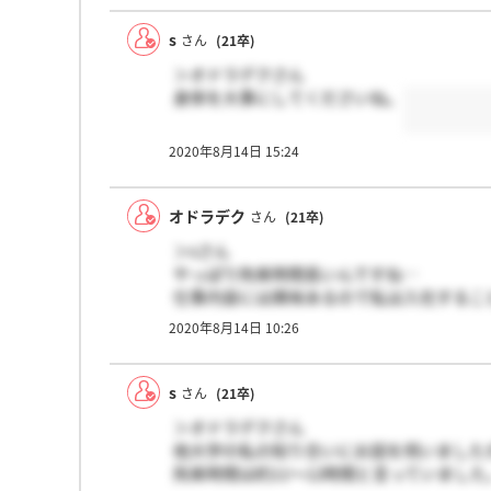
s
さん
(21卒)
＞オドラデクさん
身体を大事にしてくださいね。
2020年8月14日 15:24
オドラデク
さん
(21卒)
＞sさん
やっぱり拘束時間長いんですね…
仕事内容には興味あるので私は入社するこ
2020年8月14日 10:26
s
さん
(21卒)
＞オドラデクさん
他大学の私の知り合いにお話を伺いました
拘束時間は約11～12時間と言っていました