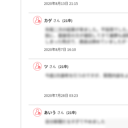
電話対応の方はイスに座れますが小物の印
2020年8月13日 21:15
あると聞きました…
また、お給料は日給月給制ですがコロナの
す。
カゲ
さん
(21卒)
これらの話を聞いた上で私は内定を辞退し
先程二次の結果が来ました。不採用でした。
割に、面接官の方が遅刻してきて謝罪も説
しまった時点で、通過は諦めていましたが
2020年8月7日 16:10
ツ
さん
(21卒)
今度2次選考を行うのですが、質問内容を
2020年7月28日 03:23
あいう
さん
(21卒)
自分新聞だるすぎてやめました