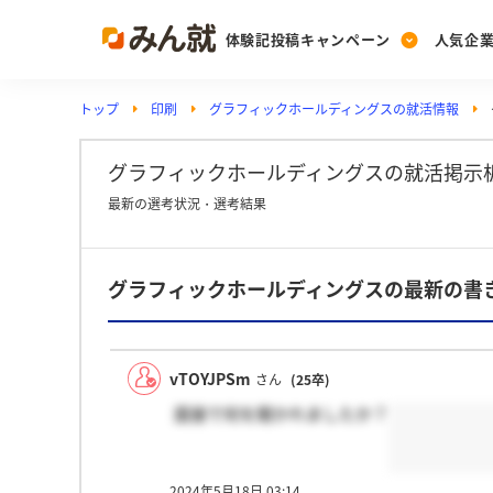
体験記投稿キャンペーン
人気企
トップ
印刷
グラフィックホールディングスの就活情報
Post
Ranking
PickUp
投稿する
ランキングを見る
注目の企業特集
グラフィックホールディングスの就活掲示
最新の選考状況・選考結果
Vote
グラフィックホールディングスの最新の書
投票する
動画で知ろう！業界・
vTOYJPSm
さん
(25卒)
面接で何を聞かれましたか？
2024年5月18日 03:14