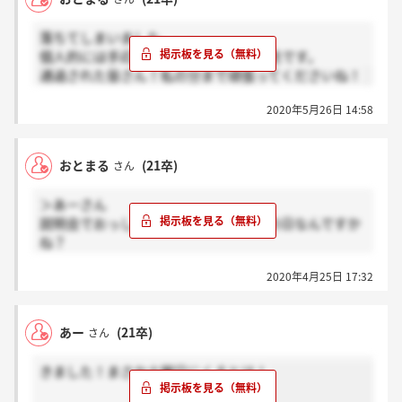
落ちてしまいました。。。
個人的には手応えを感じていたので残念です。
通過された皆さん！私の分まで頑張ってくださいね！
2020年5月26日 14:58
おとまる
(21卒)
さん
＞あーさん
説明会でおっしゃっていた土曜日出勤の日なんですか
ね？
次は個別面談。。。
2020年4月25日 17:32
頑張りましょう！
あー
(21卒)
さん
きました！まさか土曜日にくるとは！