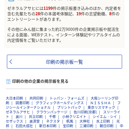
ゼネラルアサヒには
1199
件の掲示板書き込みのほか、内定者を
含む先輩たちの
28
件の本選考体験記、
19
件の志望動機、
8
件の
エントリーシートがあります。
その他にみん就に集まった約2万9000件の企業掲示板や就活生
による面接、WEBテスト、インターン体験記やリアルタイムの
内定情報をご覧いただけます。
印刷の掲示板一覧
印刷の他の企業の掲示板を見る
大日本印刷
共同印刷
トッパン・フォームズ
大阪シーリング印
刷
図書印刷
グラフィックホールディングス
ＮＩＳＳＨＡ
フ
ジシールインターナショナル
プリントパック
東京リスマチック
ゼネラルアサヒ
クラウンパッケージ
佐川印刷[京都]
スリーライ
ト
廣川
共立印刷
千修
小林クリエイト
シイエム・シイ
セザックス
廣済堂
ネクスタ
帆風
大伸社
水上印刷
光
邦
石田大成社
新日本印刷
宝印刷
三浦印刷
朝日印刷
中