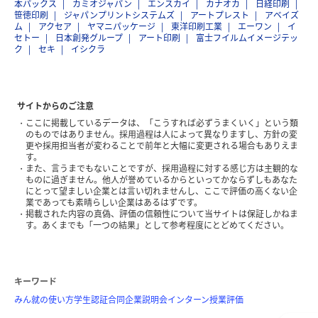
本パックス
カミオジャパン
エンスカイ
カナオカ
日経印刷
笹徳印刷
ジャパンプリントシステムズ
アートプレスト
アベイズ
ム
アクセア
ヤマニパッケージ
東洋印刷工業
エーワン
イ
セトー
日本創発グループ
アート印刷
富士フイルムイメージテッ
ク
セキ
イシクラ
サイトからのご注意
ここに掲載しているデータは、「こうすれば必ずうまくいく」という類
のものではありません。採用過程は人によって異なりますし、方針の変
更や採用担当者が変わることで前年と大幅に変更される場合もありえま
す。
また、言うまでもないことですが、採用過程に対する感じ方は主観的な
ものに過ぎません。他人が誉めているからといってかならずしもあなた
にとって望ましい企業とは言い切れませんし、ここで評価の高くない企
業であっても素晴らしい企業はあるはずです。
掲載された内容の真偽、評価の信頼性について当サイトは保証しかねま
す。あくまでも「一つの結果」として参考程度にとどめてください。
キーワード
みん就の使い方
学生認証
合同企業説明会
インターン
授業評価