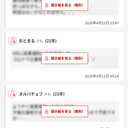
集団面接で驚きました(；´Д｀)
初っぱなから、戸惑う質問ばかりで・・・
希望はないかもしれません。。。
2020年4月22日 23:47
おとまる
(21卒)
さん
6日に結果通知いただきました。
コロナで企業側も大変でしょうね(；´Д｀)
2020年4月11日 00:14
ヌルバチョフ
(21卒)
さん
ようやく結果来ましたね！(^O^)
今後の選考がまだどうなるか分からないので不安です
が……