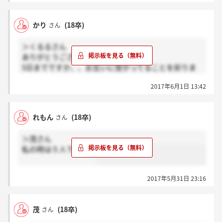
かり
(18卒)
さん
＞くるるさん
ありがとうございます。
5日までですか、、お互いに受かってることを祈りま
しょう。
2017年6月1日 13:42
れもん
(18卒)
さん
＞茂さん
私の時は５人でした！
2017年5月31日 23:16
茂
(18卒)
さん