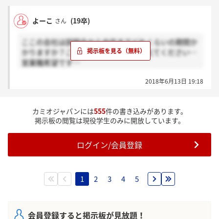
よーこ
(19卒)
さん
ここの会社は説明会から内定までどれくらいの期間か
かりますか？ご存じの方いらしたら教えてください…
営業職希望です…
なるべく新しい情報が知りたいです、、
2018年6月13日 19:18
カミオジャパンには
555
件の書き込みがあります。
掲示板の閲覧は現役学生のみに開放しています。
ログイン/会員登録
1
2
3
4
5
会員登録すると掲示板が見放題！