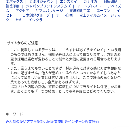
本パックス
カミオジャパン
エンスカイ
カナオカ
日経印刷
笹徳印刷
ジャパンプリントシステムズ
アートプレスト
アベイズ
ム
アクセア
ヤマニパッケージ
東洋印刷工業
エーワン
イ
セトー
日本創発グループ
アート印刷
富士フイルムイメージテッ
ク
セキ
イシクラ
サイトからのご注意
ここに掲載しているデータは、「こうすれば必ずうまくいく」という類
のものではありません。採用過程は人によって異なりますし、方針の変
更や採用担当者が変わることで前年と大幅に変更される場合もありえま
す。
また、言うまでもないことですが、採用過程に対する感じ方は主観的な
ものに過ぎません。他人が誉めているからといってかならずしもあなた
にとって望ましい企業とは言い切れませんし、ここで評価の高くない企
業であっても素晴らしい企業はあるはずです。
掲載された内容の真偽、評価の信頼性について当サイトは保証しかねま
す。あくまでも「一つの結果」として参考程度にとどめてください。
キーワード
みん就の使い方
学生認証
合同企業説明会
インターン
授業評価