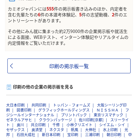
カミオジャパンには
555
件の掲示板書き込みのほか、内定者を
含む先輩たちの
6
件の本選考体験記、
5
件の志望動機、
2
件のエ
ントリーシートがあります。
その他にみん就に集まった約2万9000件の企業掲示板や就活生
による面接、WEBテスト、インターン体験記やリアルタイムの
内定情報をご覧いただけます。
印刷の掲示板一覧
印刷の他の企業の掲示板を見る
大日本印刷
共同印刷
トッパン・フォームズ
大阪シーリング印
刷
図書印刷
グラフィックホールディングス
ＮＩＳＳＨＡ
フ
ジシールインターナショナル
プリントパック
東京リスマチック
ゼネラルアサヒ
クラウンパッケージ
佐川印刷[京都]
スリーライ
ト
廣川
共立印刷
千修
小林クリエイト
シイエム・シイ
セザックス
廣済堂
ネクスタ
帆風
大伸社
水上印刷
光
邦
石田大成社
新日本印刷
宝印刷
三浦印刷
朝日印刷
中