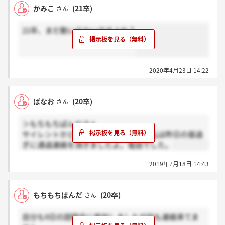
かみこ
(21卒)
さん
21卒、まだ動いてないですよね？
2020年4月23日 14:22
ばなお
(20卒)
さん
＞もちもちぱんださん
サイレントかどうか分かりませんが、私は昨日の昼過
ぎに通過連絡を頂きましたよ。電話でした。
2019年7月18日 14:43
もちもちぱんだ
(20卒)
さん
自分も9日の説明会に参加しましたが何も連絡来てま