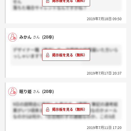
せん
落ちた場合サイレントなんですかね？
分かる方いますか、、
2019年7月18日 09:50
みかん
(20卒)
さん
デザイナー職（東京）の一次面接の結果届いた方いら
っしゃいますでしょうか？m(._.)m
2019年7月17日 20:37
眠り姫
(20卒)
さん
9日の説明会に参加した者です。?書類と筆記の選考結
果がいつ頃来るか、?その通知方法(電話なのかメール
なのか)は何か、?合否問わずの連絡なのか、この3点
わかる方いますか？
2019年7月11日 17:20