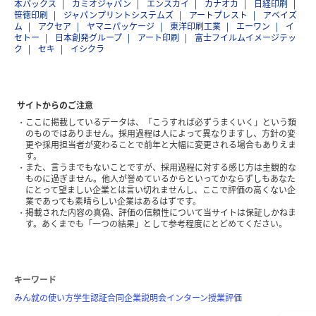
本パックス
カミオジャパン
エンスカイ
カナオカ
日経印刷
笹徳印刷
ジャパンプリントシステムズ
アートプレスト
アベイズ
ム
アクセア
ヤマニパッケージ
東洋印刷工業
エーワン
イ
セトー
日本創発グループ
アート印刷
富士フイルムイメージテッ
ク
セキ
イシクラ
サイトからのご注意
ここに掲載しているデータは、「こうすれば必ずうまくいく」という類
のものではありません。採用過程は人によって異なりますし、方針の変
更や採用担当者が変わることで前年と大幅に変更される場合もありえま
す。
また、言うまでもないことですが、採用過程に対する感じ方は主観的な
ものに過ぎません。他人が誉めているからといってかならずしもあなた
にとって望ましい企業とは言い切れませんし、ここで評価の高くない企
業であっても素晴らしい企業はあるはずです。
掲載された内容の真偽、評価の信頼性について当サイトは保証しかねま
す。あくまでも「一つの結果」として参考程度にとどめてください。
キーワード
みん就の使い方
学生認証
合同企業説明会
インターン
授業評価