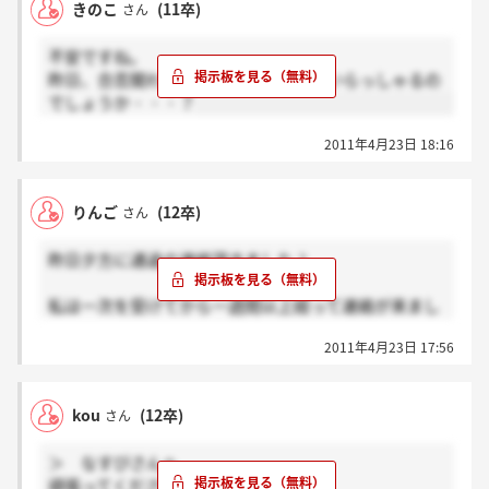
きのこ
(11卒)
さん
不安ですね。
昨日、合否関わらず連絡きた方は他にいらっしゃるの
でしょうか・・・？
2011年4月23日 18:16
りんご
(12卒)
さん
昨日夕方に通過の連絡頂きました♪
私は一次を受けてから一週間以上経って連絡が来まし
た(T_T)
2011年4月23日 17:56
kou
(12卒)
さん
＞ なすびさんへ
頑張ってください!!