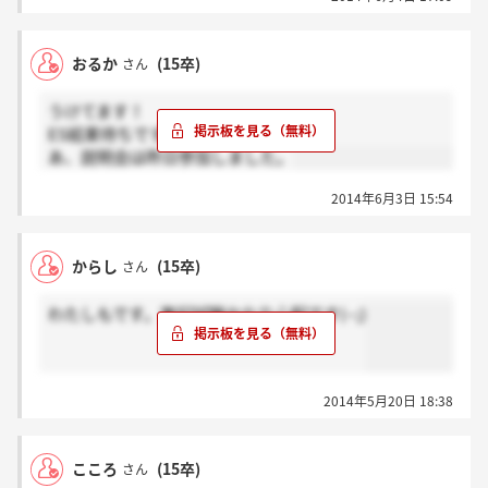
おるか
(15卒)
さん
うけてます！
ES結果待ちです。
あ、説明会は昨日参加しました。
2014年6月3日 15:54
からし
(15卒)
さん
わたしもです。筆記試験かなり心配です(--;)
2014年5月20日 18:38
こころ
(15卒)
さん