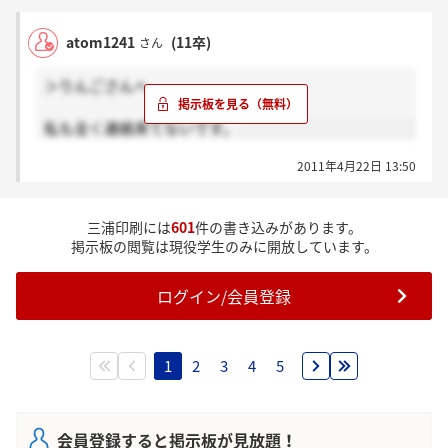
atom1241
(11卒)
さん
＞りんごさんへ
私も全く連絡来てないです。
2011年4月22日 13:50
三浦印刷には
601
件の書き込みがあります。
掲示板の閲覧は現役学生のみに開放しています。
ログイン/会員登録
1
2
3
4
5
会員登録すると掲示板が見放題！