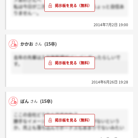
＞あわさんへ
私は今日が二次面接だったんですが、ちょっと自信あ
りません…。
あわさんはいつ二次面接ですか？
2014年7月2日 19:00
同じく、どのくらい残っているのか分からないで
す…。
かかお
(15卒)
さん
去年の先輩は入社後新規がバンバンだったらしいで
す。
2014年6月26日 19:28
ぽん
(15卒)
さん
ここの会社どうなんですかね？
勝手なイメージですけど、なんか覇気がないという
か、売上も落ち込んでボーナスもあまりでないみたい
ですし