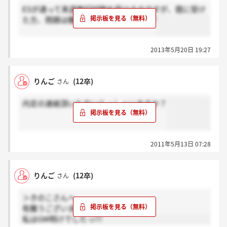
ESが通って来週筆記試験を受けるのですが、既に受け
た方、問題は難しかったですか(＞＜)??
2013年5月20日 19:27
りんご
(12卒)
さん
内定の連絡頂いた方いらっしゃいますか？
2011年5月13日 07:28
りんご
(12卒)
さん
＞きのこさんへ
有難うございます。頑張ります!!!!!
私はGW明けでしたっ!!!