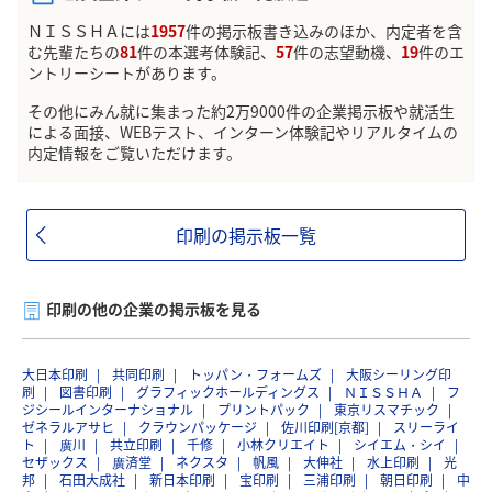
ＮＩＳＳＨＡには
1957
件の掲示板書き込みのほか、内定者を含
む先輩たちの
81
件の本選考体験記、
57
件の志望動機、
19
件のエ
ントリーシートがあります。
その他にみん就に集まった約2万9000件の企業掲示板や就活生
による面接、WEBテスト、インターン体験記やリアルタイムの
内定情報をご覧いただけます。
印刷の掲示板一覧
印刷の他の企業の掲示板を見る
大日本印刷
共同印刷
トッパン・フォームズ
大阪シーリング印
刷
図書印刷
グラフィックホールディングス
ＮＩＳＳＨＡ
フ
ジシールインターナショナル
プリントパック
東京リスマチック
ゼネラルアサヒ
クラウンパッケージ
佐川印刷[京都]
スリーライ
ト
廣川
共立印刷
千修
小林クリエイト
シイエム・シイ
セザックス
廣済堂
ネクスタ
帆風
大伸社
水上印刷
光
邦
石田大成社
新日本印刷
宝印刷
三浦印刷
朝日印刷
中