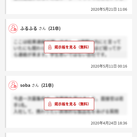
だと思うので、気長に待ちましょう。
2020年5月21日 11:06
ふるふる
(21卒)
さん
ここは結果連絡が遅いですし、2週間以内にと言って
いたにも関わらず説明がないまま1ヶ月ほど経ってか
ら連絡が来ます。学生思いではない会社です。
2020年5月11日 00:16
soba
(21卒)
さん
今週一次募集枠の一次面接を受けました。面接官は若
手1名。
入社して、携わりたい具体的な製品名をあげる質問
や、周りからどういう人だと思われているかなどを問
2020年4月24日 18:36
われました。
結果は営業日2週間ほど。GW明けらしいです。