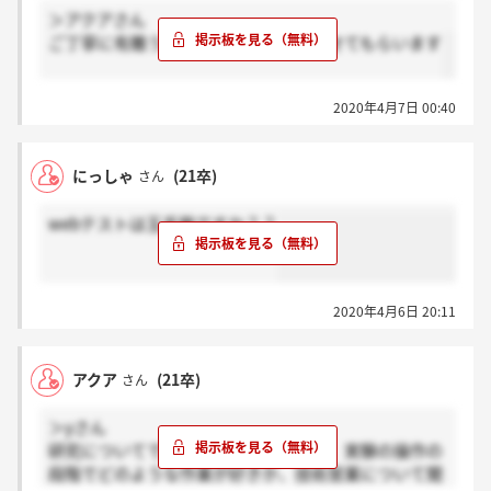
＞アクアさん
ご丁寧に有難うございます！参考にさせてもらいます
2020年4月7日 00:40
にっしゃ
(21卒)
さん
webテストは玉手箱ですか？？
2020年4月6日 20:11
アクア
(21卒)
さん
＞yさん
研究についてですが、実験の最終目標、実験の操作の
段階でどのような作業が好きか、技術営業について聞