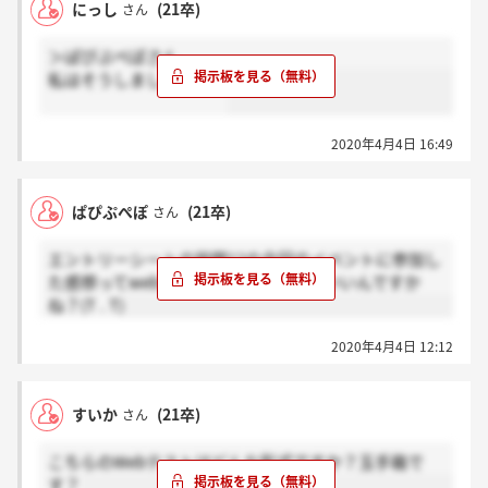
にっし
(21卒)
さん
＞ぱぴぷぺぽさん
私はそうしました！！！
2020年4月4日 16:49
ぱぴぷぺぽ
(21卒)
さん
エントリーシートの設問12の今回のイベントに参加し
た感想ってwebセミナーのこと書けばいいんですか
ね？(T . T)
2020年4月4日 12:12
すいか
(21卒)
さん
こちらのWebテストはどんな形式ですか？玉手箱で
す？