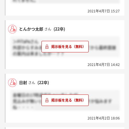
れてません。
2021年4月7日 15:27
とんかつ太郎
(22卒)
さん
＞PiTaPaさん
外部からすみません！二次面接終わってから最終面接
の案内は来ましたか…？？
ちなみに私は事務系です。
2021年4月7日 14:42
日射
(22卒)
さん
金曜日の17時過ぎちゃいましたが、、、
見込みが無いと見て次に切り替えるべきか悩みます
ね・・・・
2021年4月2日 18:06