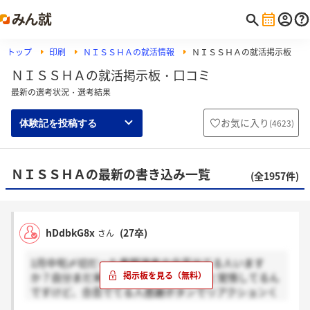
トップ
印刷
ＮＩＳＳＨＡの就活情報
ＮＩＳＳＨＡの就活掲示板
ＮＩＳＳＨＡの就活掲示板・口コミ
最新の選考状況・選考結果
お気に入り
(
4623
)
体験記を投稿する
ＮＩＳＳＨＡの最新の書き込み一覧
(全1957件)
hDdbkG8x
(27卒)
さん
1月中旬〆切だった書類選考の合否出てる人います
か？自分まだ来てなくて…落ちてること覚悟してるん
ですけど、合否でてる人感謝ボタンでリアクションく
ださい！