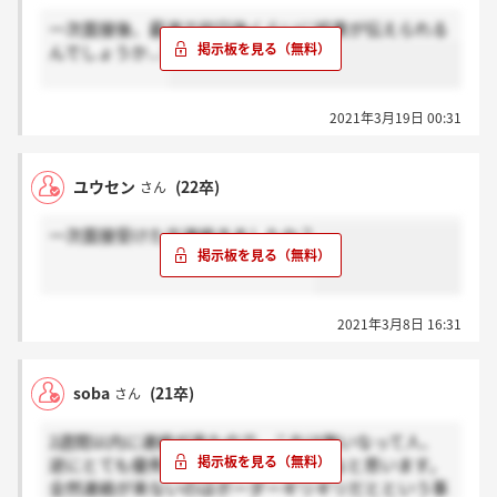
一次面接後、最速で何日後くらいに結果が伝えられる
んでしょうか...?
2021年3月19日 00:31
ユウセン
(22卒)
さん
一次面接受けた方連絡きましたか？
2021年3月8日 16:31
soba
(21卒)
さん
2週間以内に連絡が来たので、これは無いなって人、
逆にとても優秀な人は結果が早いのかなと思います。
全然連絡が来ないのはボーダーギリギリだとという事