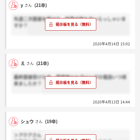
y
(21卒)
さん
先週二次面接を受けて、結果が来た方いらっしゃいま
すか？
2020年4月14日 15:02
え
(21卒)
さん
最終面接受けた方、面接後にヒアリングの電話いつ頃
来ましたか？
2020年4月13日 14:44
シュウ
(19卒)
さん
＞アクアさん