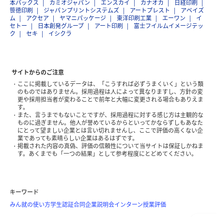
本パックス
カミオジャパン
エンスカイ
カナオカ
日経印刷
笹徳印刷
ジャパンプリントシステムズ
アートプレスト
アベイズ
ム
アクセア
ヤマニパッケージ
東洋印刷工業
エーワン
イ
セトー
日本創発グループ
アート印刷
富士フイルムイメージテッ
ク
セキ
イシクラ
サイトからのご注意
ここに掲載しているデータは、「こうすれば必ずうまくいく」という類
のものではありません。採用過程は人によって異なりますし、方針の変
更や採用担当者が変わることで前年と大幅に変更される場合もありえま
す。
また、言うまでもないことですが、採用過程に対する感じ方は主観的な
ものに過ぎません。他人が誉めているからといってかならずしもあなた
にとって望ましい企業とは言い切れませんし、ここで評価の高くない企
業であっても素晴らしい企業はあるはずです。
掲載された内容の真偽、評価の信頼性について当サイトは保証しかねま
す。あくまでも「一つの結果」として参考程度にとどめてください。
キーワード
みん就の使い方
学生認証
合同企業説明会
インターン
授業評価