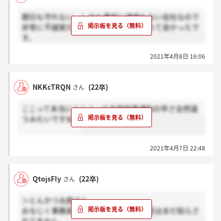
期日も守れない、しかも事前に連絡もない会社なので
非常に不誠実だと感じました。落とされて良かったで
す。
2021年4月8日 16:06
NKKcTRQN
(22卒)
さん
ここって本当に人によって合否結果通知の早さ全然違
うみたいですね。
2021年4月7日 22:48
QtojsFIy
(22卒)
さん
＞とんかつ太郎さん
おなじく事務系で先日受けました。合否はまだ知らさ