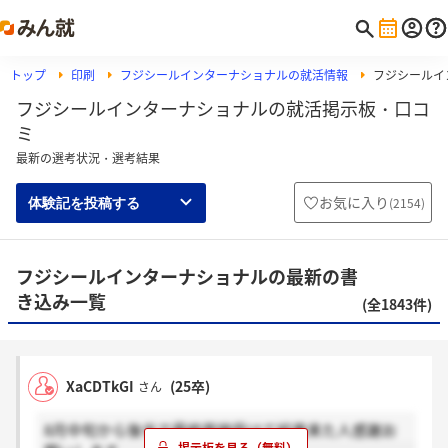
トップ
印刷
フジシールインターナショナルの就活情報
フジシールイ
フジシールインターナショナルの就活掲示板・口コ
ミ
最新の選考状況・選考結果
お気に入り
(
2154
)
体験記を投稿する
フジシールインターナショナルの最新の書
き込み一覧
(全1843件)
XaCDTkGI
(25卒)
さん
8月中旬から後半で最終面接受けて結果来た人感謝お