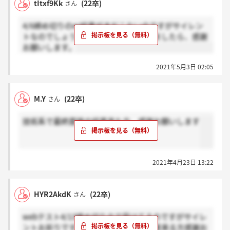
tItxf9Kk
(22卒)
さん
4/6締め切りのes結果がまだこないのですがサイレン
トなのでしょうか？結果きている方いましたら、感謝
お願いします。
2021年5月3日 02:05
M.Y
(22卒)
さん
技術系で最終面接の結果来た方、感謝お願いします
2021年4月23日 13:22
HYR2AkdK
(22卒)
さん
webテスト4/13締め切りので受けてるのですがサイレ
ントお祈りですか？同じ締め切りで結果来る方感謝お