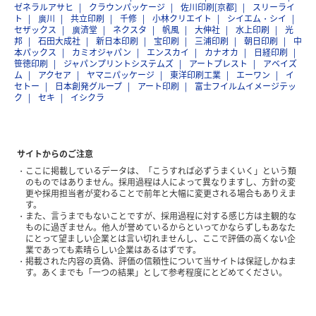
ゼネラルアサヒ
クラウンパッケージ
佐川印刷[京都]
スリーライ
ト
廣川
共立印刷
千修
小林クリエイト
シイエム・シイ
セザックス
廣済堂
ネクスタ
帆風
大伸社
水上印刷
光
邦
石田大成社
新日本印刷
宝印刷
三浦印刷
朝日印刷
中
本パックス
カミオジャパン
エンスカイ
カナオカ
日経印刷
笹徳印刷
ジャパンプリントシステムズ
アートプレスト
アベイズ
ム
アクセア
ヤマニパッケージ
東洋印刷工業
エーワン
イ
セトー
日本創発グループ
アート印刷
富士フイルムイメージテッ
ク
セキ
イシクラ
サイトからのご注意
ここに掲載しているデータは、「こうすれば必ずうまくいく」という類
のものではありません。採用過程は人によって異なりますし、方針の変
更や採用担当者が変わることで前年と大幅に変更される場合もありえま
す。
また、言うまでもないことですが、採用過程に対する感じ方は主観的な
ものに過ぎません。他人が誉めているからといってかならずしもあなた
にとって望ましい企業とは言い切れませんし、ここで評価の高くない企
業であっても素晴らしい企業はあるはずです。
掲載された内容の真偽、評価の信頼性について当サイトは保証しかねま
す。あくまでも「一つの結果」として参考程度にとどめてください。