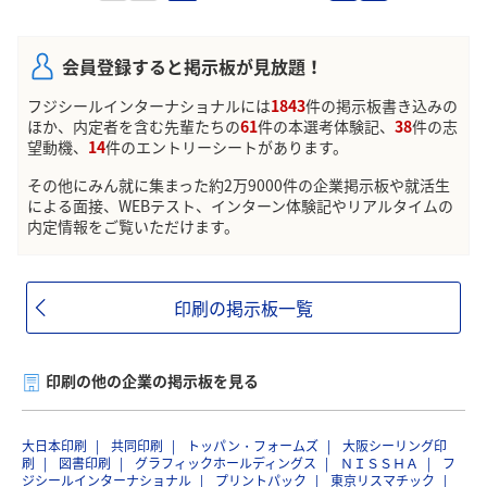
会員登録すると掲示板が見放題！
フジシールインターナショナルには
1843
件の掲示板書き込みの
ほか、内定者を含む先輩たちの
61
件の本選考体験記、
38
件の志
望動機、
14
件のエントリーシートがあります。
その他にみん就に集まった約2万9000件の企業掲示板や就活生
による面接、WEBテスト、インターン体験記やリアルタイムの
内定情報をご覧いただけます。
印刷の掲示板一覧
印刷の他の企業の掲示板を見る
大日本印刷
共同印刷
トッパン・フォームズ
大阪シーリング印
刷
図書印刷
グラフィックホールディングス
ＮＩＳＳＨＡ
フ
ジシールインターナショナル
プリントパック
東京リスマチック