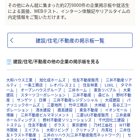
その他にみん就に集まった約2万9000件の企業掲示板や就活生
による面接、WEBテスト、インターン体験記やリアルタイムの
内定情報をご覧いただけます。
建設/住宅/不動産の掲示板一覧
建設/住宅/不動産の他の企業の掲示板を見る
大和ハウス工業
旭化成ホームズ
住友不動産販売
三井不動産リア
ルティ
一条工務店
レオパレス２１
住友林業
LIXIL
タマホ
ーム
オープンハウスグループ
三井ホーム
東急リバブル
大東
建託
スターツコーポレーション
三井不動産
森ビル
野村不動
産
サンゲツ
日揮
三井不動産レジデンシャル
大成建設
パ
ナソニックホームズ
三菱地所
竹中工務店
大林組
長谷工コー
ポレーション
清水建設
鹿島建設
東急不動産
イオンモール
博展
三井不動産ビルマネジメント
三菱UFJ不動産販売
三井倉庫
ホールディングス
野村不動産ソリューションズ
千代田化工建設
トステム
住友不動産
ポラス
東京建物
乃村工藝社
NTT都
市開発
エイブル
大和リビング
クリナップ
丹青社
三井住
友トラスト不動産
三井のリハウス[三井不動産販売ネットワーク]
セ