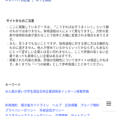
キスイハイム近畿
木下工務店
サイトからのご注意
ここに掲載しているデータは、「こうすれば必ずうまくいく」という類
のものではありません。採用過程は人によって異なりますし、方針の変
更や採用担当者が変わることで前年と大幅に変更される場合もありえま
す。
また、言うまでもないことですが、採用過程に対する感じ方は主観的な
ものに過ぎません。他人が誉めているからといってかならずしもあなた
にとって望ましい企業とは言い切れませんし、ここで評価の高くない企
業であっても素晴らしい企業はあるはずです。
掲載された内容の真偽、評価の信頼性について当サイトは保証しかねま
す。あくまでも「一つの結果」として参考程度にとどめてください。
キーワード
みん就の使い方
学生認証
合同企業説明会
インターン
授業評価
利用規約
掲示板ガイドライン
ヘルプ
広告掲載
グループ規約
プライバシーポリシー
外部送信ポリシー
カスタマーハラスメントポリシー
企業情報
サイトマップ