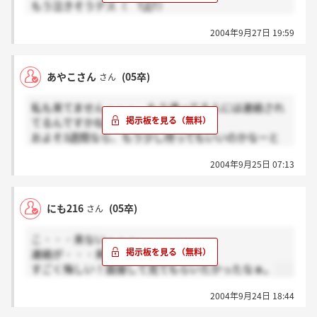
もう泣きそうデス（ TДT）
何がダメだったのか聞きたいよ↓
2004年9月27日 19:59
（今後の参考に）
あやこさん
(05卒)
さん
私も来てません・・・。もう通ってる人には連絡され
てるんですかねぇ？
およそ3週間なら、もう少し待ってもいいのかなーと
も思うし・・・。
2004年9月25日 07:13
にも216
(05卒)
さん
こ・・・来ない・・・。
連絡が・・・来ないよ!!!!!!
すごく悔しい！面接して見てもらいたかったなぁ。
2004年9月24日 18:44