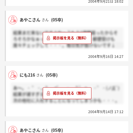
2004年9月21日 18:02
あやこさん
(05卒)
さん
結果まだ来ないですよねー？もう2週間経ったからそ
ろそろかなぁって電話常に持ち歩いて、郵便受けも
度々チェックして・・・。毎日気が抜けないです↓
2004年9月16日 14:27
にも216
(05卒)
さん
あ～。・ ゜・。* 。 +゜。・.。* ゜ + 。・゜・(ノД`)
結果が遅すぎる～!!!
次の他社に入社することになってしまうかも・・・。
こっちのほうがいいのに・・・。
2004年9月14日 17:12
あやこさん
(05卒)
さん