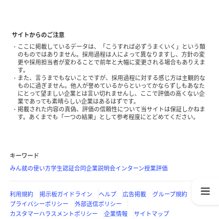
サイトからのご注意
ここに掲載しているデータは、「こうすれば必ずうまくいく」という類
のものではありません。採用過程は人によって異なりますし、方針の変
更や採用担当者が変わることで前年と大幅に変更される場合もありえま
す。
また、言うまでもないことですが、採用過程に対する感じ方は主観的な
ものに過ぎません。他人が誉めているからといってかならずしもあなた
にとって望ましい企業とは言い切れませんし、ここで評価の高くない企
業であっても素晴らしい企業はあるはずです。
掲載された内容の真偽、評価の信頼性について当サイトは保証しかねま
す。あくまでも「一つの結果」として参考程度にとどめてください。
キーワード
みん就の使い方
学生認証
合同企業説明会
インターン
授業評価
利用規約
掲示板ガイドライン
ヘルプ
広告掲載
グループ規約
プライバシーポリシー
外部送信ポリシー
カスタマーハラスメントポリシー
企業情報
サイトマップ