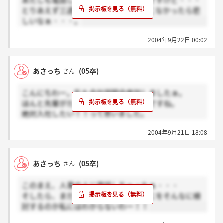
あたしも電話してみようかと思ったんですけど・・・
とりあえず三週間待っています。連絡こなかったら悲
しいなぁ・・・。
2004年9月22日 00:02
あさっち
(05卒)
さん
こんにちわー。私も会社説明会参加しましたぁ。
ほんと先輩がたのお話は、楽しかったですね。
絶対入社したい！！って思いました。
こないだ人事の人に電話しちゃった。
2004年9月21日 18:08
そしたらまだ、慎重に検討中だって・・・・
何をそんなに検討するのやら？？？
もう少しまってみよーっと。
あさっち
(05卒)
さん
このまえ、人事の人に電話しちゃったぁ・・・
そしたら、まだ検討中ですだって。なにをそんなに検
討するのか私にはわからないわー！！