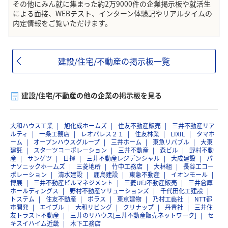
その他にみん就に集まった約2万9000件の企業掲示板や就活生
による面接、WEBテスト、インターン体験記やリアルタイムの
内定情報をご覧いただけます。
建設/住宅/不動産の掲示板一覧
建設/住宅/不動産の他の企業の掲示板を見る
大和ハウス工業
旭化成ホームズ
住友不動産販売
三井不動産リア
ルティ
一条工務店
レオパレス２１
住友林業
LIXIL
タマホ
ーム
オープンハウスグループ
三井ホーム
東急リバブル
大東
建託
スターツコーポレーション
三井不動産
森ビル
野村不動
産
サンゲツ
日揮
三井不動産レジデンシャル
大成建設
パ
ナソニックホームズ
三菱地所
竹中工務店
大林組
長谷工コー
ポレーション
清水建設
鹿島建設
東急不動産
イオンモール
博展
三井不動産ビルマネジメント
三菱UFJ不動産販売
三井倉庫
ホールディングス
野村不動産ソリューションズ
千代田化工建設
トステム
住友不動産
ポラス
東京建物
乃村工藝社
NTT都
市開発
エイブル
大和リビング
クリナップ
丹青社
三井住
友トラスト不動産
三井のリハウス[三井不動産販売ネットワーク]
セ
キスイハイム近畿
木下工務店