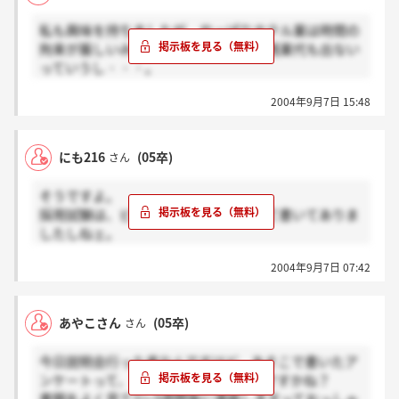
私も興味を持ちましたが、やっぱりホテル業は時間の
拘束が厳しいみたいですねぇ・・・。残業代も出ない
っていうし・・・。
とにかく結果が遅い！感想大したこと書けなかった
2004年9月7日 15:48
し、連絡来るまで憂鬱だ～↓
にも216
(05卒)
さん
そうですよ。
採用試験は、ビデオを観ての感想文って書いてありま
したしねェ。
感想文ですごくバカなミスをしてしまった！！サイア
2004年9月7日 07:42
ク(つд⊂)
リビングワールドの社員の話聞いてたら本気で入社し
たいって思いましたね。
あやこさん
(05卒)
さん
今日説明会行った者なんですけど、あそこで書いたア
ンケートって、エントリーシートなんですかね？