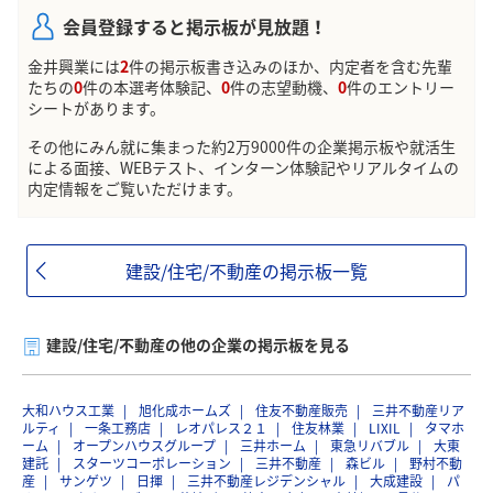
会員登録すると掲示板が見放題！
金井興業には
2
件の掲示板書き込みのほか、内定者を含む先輩
たちの
0
件の本選考体験記、
0
件の志望動機、
0
件のエントリー
シートがあります。
その他にみん就に集まった約2万9000件の企業掲示板や就活生
による面接、WEBテスト、インターン体験記やリアルタイムの
内定情報をご覧いただけます。
建設/住宅/不動産の掲示板一覧
建設/住宅/不動産の他の企業の掲示板を見る
大和ハウス工業
旭化成ホームズ
住友不動産販売
三井不動産リア
ルティ
一条工務店
レオパレス２１
住友林業
LIXIL
タマホ
ーム
オープンハウスグループ
三井ホーム
東急リバブル
大東
建託
スターツコーポレーション
三井不動産
森ビル
野村不動
産
サンゲツ
日揮
三井不動産レジデンシャル
大成建設
パ