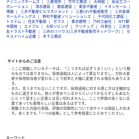
ナソニックホームズ
三菱地所
竹中工務店
大林組
長谷工コー
ポレーション
清水建設
鹿島建設
東急不動産
イオンモール
博展
三井不動産ビルマネジメント
三菱UFJ不動産販売
三井倉庫
ホールディングス
野村不動産ソリューションズ
千代田化工建設
トステム
住友不動産
ポラス
東京建物
乃村工藝社
NTT都
市開発
エイブル
大和リビング
クリナップ
丹青社
三井住
友トラスト不動産
三井のリハウス[三井不動産販売ネットワーク]
セ
キスイハイム近畿
木下工務店
サイトからのご注意
ここに掲載しているデータは、「こうすれば必ずうまくいく」という類
のものではありません。採用過程は人によって異なりますし、方針の変
更や採用担当者が変わることで前年と大幅に変更される場合もありえま
す。
また、言うまでもないことですが、採用過程に対する感じ方は主観的な
ものに過ぎません。他人が誉めているからといってかならずしもあなた
にとって望ましい企業とは言い切れませんし、ここで評価の高くない企
業であっても素晴らしい企業はあるはずです。
掲載された内容の真偽、評価の信頼性について当サイトは保証しかねま
す。あくまでも「一つの結果」として参考程度にとどめてください。
キーワード