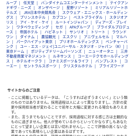
ループ
任天堂
バンダイナムコエンターテインメント
テイクアン
ドギヴ・ニーズ
オンザページ
星野リゾート
ミリアルリゾートホ
テルズ
JRA日本中央競馬会
スクウェア・エニックス・ホールディン
グス
プリンスホテル
カプコン
ベストブライダル
スタジオア
リス
アイ・ケイ・ケイ
ルートインジャパン
ディアーズ・ブレイ
ン
ワタベウェディング
セガ
APAグループ
ブライダルプロデュ
ース
帝国ホテル
ハピネット
サンリオ
トリート
ラウンド
ワン
ダイナム
農協観光
エスクリ
アニヴェルセル
マルハ
ン
パークハイアット東京
プリオホールディングス
ベンチャーバ
ンク
ユー・エス・ジェイ[ユニバーサル・スタジオ・ジャパン （R）]
東京ドーム
ポジティブドリームパーソンズ
ニューオータニ
三井
不動産商業マネジメント
ルネサンス
コーエーテクモホールディング
ス
ホテルオークラ
コナミスポーツ＆ライフ
バンプレスト
コ
ーエー
セントラルスポーツ
クリスタルホテル
ブライズワード
サイトからのご注意
ここに掲載しているデータは、「こうすれば必ずうまくいく」という類
のものではありません。採用過程は人によって異なりますし、方針の変
更や採用担当者が変わることで前年と大幅に変更される場合もありえま
す。
また、言うまでもないことですが、採用過程に対する感じ方は主観的な
ものに過ぎません。他人が誉めているからといってかならずしもあなた
にとって望ましい企業とは言い切れませんし、ここで評価の高くない企
業であっても素晴らしい企業はあるはずです。