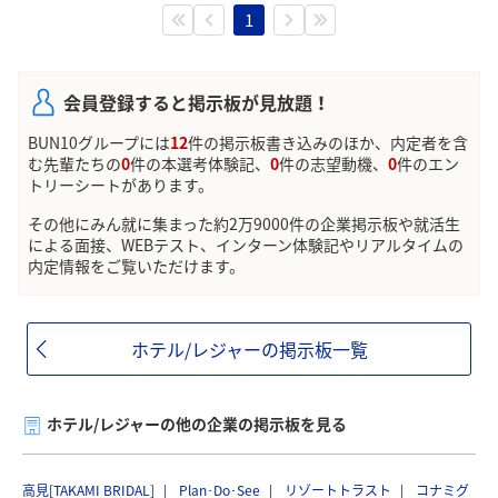
1
会員登録すると掲示板が見放題！
BUN10グループには
12
件の掲示板書き込みのほか、内定者を含
む先輩たちの
0
件の本選考体験記、
0
件の志望動機、
0
件のエン
トリーシートがあります。
その他にみん就に集まった約2万9000件の企業掲示板や就活生
による面接、WEBテスト、インターン体験記やリアルタイムの
内定情報をご覧いただけます。
ホテル/レジャーの掲示板一覧
ホテル/レジャーの他の企業の掲示板を見る
高見[TAKAMI BRIDAL]
Plan･Do･See
リゾートトラスト
コナミグ