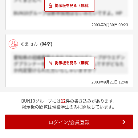
＞くまさんへ
BUN10グループは新卒採用はないみたいですよ。HP
に掲載されていました。中途採用でした
2003年9月30日 09:23
くま
(04卒)
さん
愛知県の冠婚葬祭の会社でBUN10グループがウエデン
グプランナーを募集していると聞いたんですがどなた
か内定受けられた方いらしゃいますか？
2003年9月21日 12:48
BUN10グループには
12
件の書き込みがあります。
掲示板の閲覧は現役学生のみに開放しています。
ログイン/会員登録