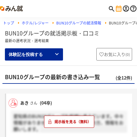
トップ
ホテル/レジャー
BUN10グループの就活情報
BUN10グルー
BUN10グループの就活掲示板・口コミ
最新の選考状況・選考結果
お気に入り
(
0
)
体験記を投稿する
BUN10グループの最新の書き込み一覧
(全12件)
あき
(04卒)
さん
愛知県のBUN10グループを候補に考えています。中々
情報がありません。この会社をご存知の方、情報をお
願いします。