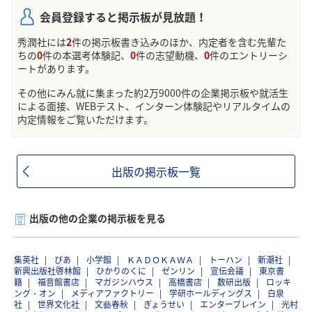
会員登録すると掲示板が見放題！
秀潤社には
2
件の掲示板書き込みのほか、内定者を含む先輩た
ちの
0
件の本選考体験記、
0
件の志望動機、
0
件のエントリーシ
ートがあります。
その他にみん就に集まった約2万9000件の企業掲示板や就活生
による面接、WEBテスト、インターン体験記やリアルタイムの
内定情報をご覧いただけます。
出版の掲示板一覧
出版の他の企業の掲示板を見る
集英社
ぴあ
小学館
ＫＡＤＯＫＡＷＡ
トーハン
新潮社
新興出版社啓林館
ひかりのくに
ゼンリン
宣伝会議
東京書
籍
福音館書店
マガジンハウス
高橋書店
数研出版
ロッキ
ング・オン
メディアファクトリー
学研ホールディングス
白泉
社
世界文化社
文藝春秋
ぎょうせい
エンターブレイン
光村