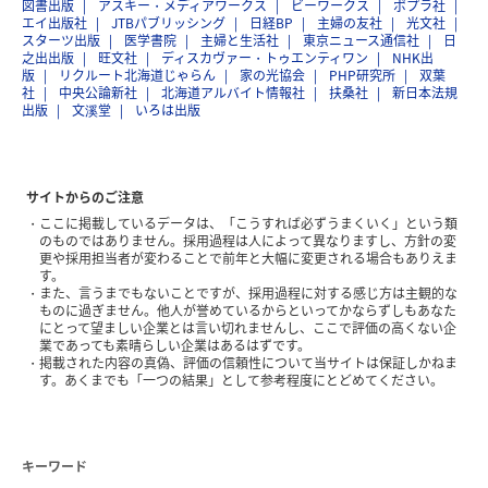
図書出版
アスキー・メディアワークス
ビーワークス
ポプラ社
エイ出版社
JTBパブリッシング
日経BP
主婦の友社
光文社
スターツ出版
医学書院
主婦と生活社
東京ニュース通信社
日
之出出版
旺文社
ディスカヴァー・トゥエンティワン
NHK出
版
リクルート北海道じゃらん
家の光協会
PHP研究所
双葉
社
中央公論新社
北海道アルバイト情報社
扶桑社
新日本法規
出版
文溪堂
いろは出版
サイトからのご注意
ここに掲載しているデータは、「こうすれば必ずうまくいく」という類
のものではありません。採用過程は人によって異なりますし、方針の変
更や採用担当者が変わることで前年と大幅に変更される場合もありえま
す。
また、言うまでもないことですが、採用過程に対する感じ方は主観的な
ものに過ぎません。他人が誉めているからといってかならずしもあなた
にとって望ましい企業とは言い切れませんし、ここで評価の高くない企
業であっても素晴らしい企業はあるはずです。
掲載された内容の真偽、評価の信頼性について当サイトは保証しかねま
す。あくまでも「一つの結果」として参考程度にとどめてください。
キーワード