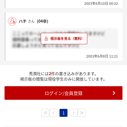
2003年6月10日 00:32
なかなか連絡が来ないので
だめだったのかな；と思っていたのですが、
今日、『書類選考の結果は8月上旬に決定予定』
ハチ
(04卒)
さん
とのお知らせが届きました。
ここってホームページでのみ情報出してますけど
新卒の応募受け付けは7月末まで行う予定だそうです
随時募集ってありますよね。
よ。
応募しようかと思ってるんですけど
もう出された方いらっしゃったらお話してくれません
ちょっと待ちが長いですが、
2003年6月8日 11:21
か。
がんばりましょうー
秀潤社には
2
件の書き込みがあります。
掲示板の閲覧は現役学生のみに開放しています。
ログイン/会員登録
1