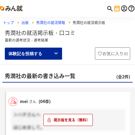
トップ
出版
秀潤社の就活情報
秀潤社の就活掲示板
秀潤社の就活掲示板・口コミ
最新の選考状況・選考結果
お気に入り
(
9
)
体験記を投稿する
秀潤社の最新の書き込み一覧
(全2件)
mei
(04卒)
さん
＞ハチさんへ
はじめまして。
応募しましたよー。