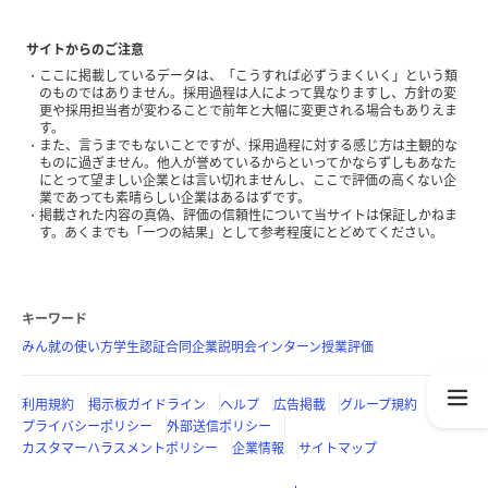
サイトからのご注意
ここに掲載しているデータは、「こうすれば必ずうまくいく」という類
のものではありません。採用過程は人によって異なりますし、方針の変
更や採用担当者が変わることで前年と大幅に変更される場合もありえま
す。
また、言うまでもないことですが、採用過程に対する感じ方は主観的な
ものに過ぎません。他人が誉めているからといってかならずしもあなた
にとって望ましい企業とは言い切れませんし、ここで評価の高くない企
業であっても素晴らしい企業はあるはずです。
掲載された内容の真偽、評価の信頼性について当サイトは保証しかねま
す。あくまでも「一つの結果」として参考程度にとどめてください。
キーワード
みん就の使い方
学生認証
合同企業説明会
インターン
授業評価
利用規約
掲示板ガイドライン
ヘルプ
広告掲載
グループ規約
プライバシーポリシー
外部送信ポリシー
カスタマーハラスメントポリシー
企業情報
サイトマップ