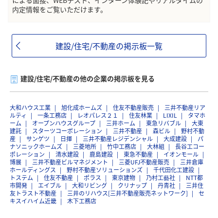
による面接、WEBテスト、インターン体験記やリアルタイムの
内定情報をご覧いただけます。
建設/住宅/不動産の掲示板一覧
建設/住宅/不動産の他の企業の掲示板を見る
大和ハウス工業
旭化成ホームズ
住友不動産販売
三井不動産リア
ルティ
一条工務店
レオパレス２１
住友林業
LIXIL
タマホ
ーム
オープンハウスグループ
三井ホーム
東急リバブル
大東
建託
スターツコーポレーション
三井不動産
森ビル
野村不動
産
サンゲツ
日揮
三井不動産レジデンシャル
大成建設
パ
ナソニックホームズ
三菱地所
竹中工務店
大林組
長谷工コー
ポレーション
清水建設
鹿島建設
東急不動産
イオンモール
博展
三井不動産ビルマネジメント
三菱UFJ不動産販売
三井倉庫
ホールディングス
野村不動産ソリューションズ
千代田化工建設
トステム
住友不動産
ポラス
東京建物
乃村工藝社
NTT都
市開発
エイブル
大和リビング
クリナップ
丹青社
三井住
友トラスト不動産
三井のリハウス[三井不動産販売ネットワーク]
セ
キスイハイム近畿
木下工務店