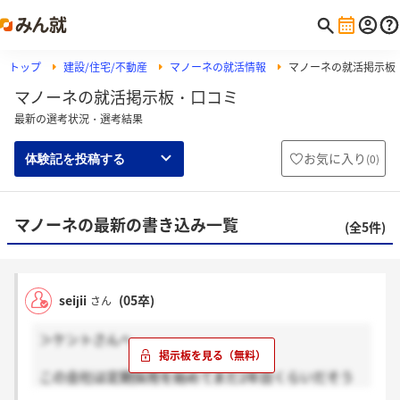
トップ
建設/住宅/不動産
マノーネの就活情報
マノーネの就活掲示板
マノーネの就活掲示板・口コミ
最新の選考状況・選考結果
お気に入り
(
0
)
体験記を投稿する
マノーネの最新の書き込み一覧
(全5件)
seijii
(05卒)
さん
＞ケントさんへ
この会社は定期採用を始めてまだ2年目くらいだそう
です．急激に業績が悪化しているので，来年は採用は