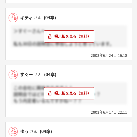
か
わからないんですが・・・。
キティ
(04卒)
さん
考えるのが面倒くさいので、スーツで
行こうかなと思います。
＞すぐーさんへ
私も30日の説明会に参加しようと思っています。
営業事務希望です。私服で来るようにって書いてあり
2003年6月24日 16:18
ましたけど、実際はどうなんでしょうか？
すぐーさんはスーツと私服どちらで行きますか？
すぐー
(04卒)
さん
この会社に興味あります！！
説明会ではどれほどの人がいましたかー？
もう内定者いるんですかねー？？
今月の末に説明会いきます。よろしくう
2003年6月17日 22:11
ゆう
(04卒)
さん