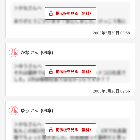
＞かなさんへ
ありがとうございます！安心しました。けっこう気に
なってて。でも結果は一週間以内に連絡しますと確か
2003年5月30日 00:58
言われたはずなのですが、もう一週間以上経っている
のでダメだったのかな...。雰囲気が良かったので一番
リラックスして話せたと思っていたんですが..。凹み
かな
(04卒)
さん
ます(*_*)
＞ゆうさんへ
それは最終ではなかったです。最終はトドコロ社長で
した。2次は根間社長ではなかったですか？？
最終も自分から質問を投げかけたり、とってもリラッ
2003年5月28日 02:56
クスした空気でしたよ。
頑張ってくださいね！！
ゆう
(04卒)
さん
＞かなさんへ
私もこの前2次面接を受けてきましたが、2次で社長面
接でちょっと驚きました。社長面接って最終だと思っ