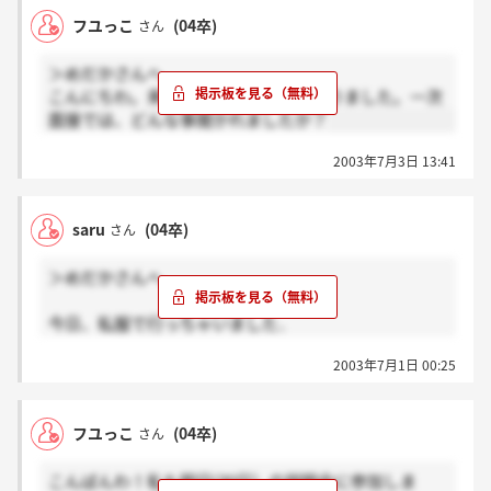
フユっこ
(04卒)
さん
＞めだかさんへ
こんにちわ。来週面接受けることになりました。一次
面接では、どんな事聞かれましたか？
2003年7月3日 13:41
saru
(04卒)
さん
＞めだかさんへ
今日、私服で行っちゃいました．
かなり浮きますね．でも、私服っていいですね。
2003年7月1日 00:25
何となく、本当の自分を出せる気がして・・・．
なぁんてきっと甘い考えがいけないんでしょうが．
今日、説明会に行かれた人は
フユっこ
(04卒)
さん
どんな印象だったのでしょうか？
私は次の選考に行こうか迷い中です．
こんばんわ！私も明日(30日）の説明会に参加しま