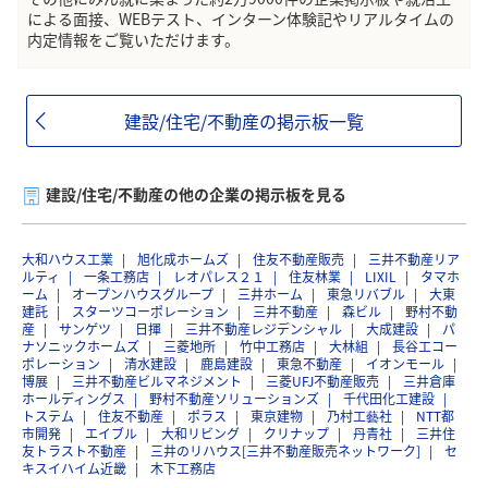
による面接、WEBテスト、インターン体験記やリアルタイムの
内定情報をご覧いただけます。
建設/住宅/不動産の掲示板一覧
建設/住宅/不動産の他の企業の掲示板を見る
大和ハウス工業
旭化成ホームズ
住友不動産販売
三井不動産リア
ルティ
一条工務店
レオパレス２１
住友林業
LIXIL
タマホ
ーム
オープンハウスグループ
三井ホーム
東急リバブル
大東
建託
スターツコーポレーション
三井不動産
森ビル
野村不動
産
サンゲツ
日揮
三井不動産レジデンシャル
大成建設
パ
ナソニックホームズ
三菱地所
竹中工務店
大林組
長谷工コー
ポレーション
清水建設
鹿島建設
東急不動産
イオンモール
博展
三井不動産ビルマネジメント
三菱UFJ不動産販売
三井倉庫
ホールディングス
野村不動産ソリューションズ
千代田化工建設
トステム
住友不動産
ポラス
東京建物
乃村工藝社
NTT都
市開発
エイブル
大和リビング
クリナップ
丹青社
三井住
友トラスト不動産
三井のリハウス[三井不動産販売ネットワーク]
セ
キスイハイム近畿
木下工務店