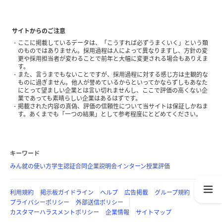
サイトからのご注意
ここに掲載しているデータは、「こうすれば必ずうまくいく」という類
のものではありません。採用過程は人によって異なりますし、方針の変
更や採用担当者が変わることで前年と大幅に変更される場合もありえま
す。
また、言うまでもないことですが、採用過程に対する感じ方は主観的な
ものに過ぎません。他人が誉めているからといってかならずしもあなた
にとって望ましい企業とは言い切れませんし、ここで評価の高くない企
業であっても素晴らしい企業はあるはずです。
掲載された内容の真偽、評価の信頼性について当サイトは保証しかねま
す。あくまでも「一つの結果」として参考程度にとどめてください。
キーワード
みん就の使い方
学生認証
合同企業説明会
インターン
授業評価
利用規約
掲示板ガイドライン
ヘルプ
広告掲載
グループ規約
プライバシーポリシー
外部送信ポリシー
カスタマーハラスメントポリシー
企業情報
サイトマップ