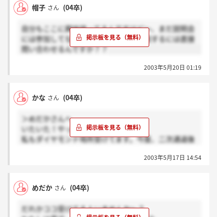
帽子
(04卒)
さん
自分もここに興味持ってるんですけど～、まだ説明会
には参加してないんです。説明会に参加するには直接
問い合わせるんですか？？
2003年5月20日 01:19
かな
(04卒)
さん
＞めだかさんへ
いたいた！やっと見つけました。
私もダイヤモンド地所受けてます。今度、二次通過後
の適性検査を受けてきます。
2003年5月17日 14:54
私のイメージではとっても和やかな空気だけど、やる
気も溢れているという感じを受けているのですが、め
だかさんはどんなイメージもちました？？
めだか
(04卒)
さん
だれかココ受けてる人いませんか～？