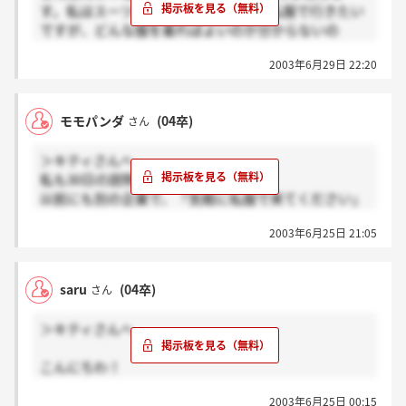
す。私はスーツで行きます。暑いから私服で行きたい
ですが、どんな服を着ればよいのか分からないの
で・・・。明日行くみなさん、よろしくです♪
2003年6月29日 22:20
モモパンダ
(04卒)
さん
＞キティさんへ
私も30日の説明会に参加します！
以前にも別の企業で、「気軽に私服で来てください」
という説明会があったのですが、みんなスーツでし
2003年6月25日 21:05
た。
もう選考に進んでる方々は、説明会にどんな服装で参
saru
(04卒)
さん
加しましたか？
＞キティさんへ
こんにちわ！
私も30日の説明会に参加しようと思っています。
2003年6月25日 00:15
ん～。普通の服といってもどこまで普通の服でいいの