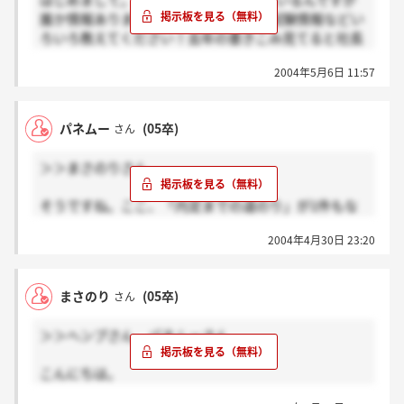
はじめまして。ここの2次募集を考えているんですが
誰か情報ありますか？一次受けた方、試験情報などい
ろいろ教えてください！去年の書きこみ見てると社長
に難ありみたいですが・・・。
2004年5月6日 11:57
パネムー
(05卒)
さん
＞＞まさのりさん
そうですね。ここ、「内定までの道のり」が1件もな
いんで、
2004年4月30日 23:20
本当、何すればいいのか。。。
かなり不安です。
まさのり
(05卒)
さん
＞＞ヘンプさん、パネムーさん
こんにちは。
私も一次通りました。