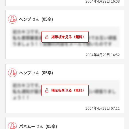
2004年4月29日 16:08
ていうか驚きです、MPの掲示板あったんですね。しか
も二人も今年のカキコがある。嬉しいです☆彡
お互いがんばりましょうね！！
ヘンプ
(05卒)
さん
それと、「おたのしみ」っていうのは本当気になりま
初カキコです。
すよね。。。 一体何をするんでしょう・・・
私も書類審査通りました！11日二次なのでお互い頑張
りましょう！！試験の内容をメールで聞いたのです
が、当日のお楽しみだそうです。面接ではないような
2004年4月29日 14:52
気がするのですが・・・・準備はしていくつもりで
す。とにかく楽しみですね！
ヘンプ
(05卒)
さん
初カキコです。
私も通知が届き、11日に二次です。お互い頑張りまし
ょう！！
試験の内容をメールで聞いたのですが、当日のお楽し
2004年4月29日 07:11
みだそうです。たぶん面接ではない気がするのです
が、いろいろ準備しようと思っています。
とにかく楽しみですね！
パネムー
(05卒)
さん