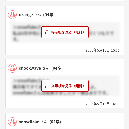
私は「趨勢」の意味がわからず、推測して書いたら
何とかそれっぽい文章になってセーフでした。
orange
(04卒)
さん
＞shockwaveさんへ
＞snowflakeさんへ
結果届きましたよ！私は今月末に第二次選考に望みま
私は6月中旬に行われる予定の説明会に行くつもりで
す。
す。
お互いによい結果がでるといいですね☆
12日に受けた友人に聞いたところ、三題噺とか結構面
2003年5月18日 16:01
倒だったとか。しかもそれぞれ違ったようですね。
会場もフェイズで、エイベックスの試験みたいだなー
と思っちゃいました。
shockwave
(04卒)
さん
＞snowflakeさんへ
掲示板できてましたね。僕は行きましたよ。
snowflakeさんは結果きましたか？僕はまだです。
20日頃までに郵送って言っていたのでもうすぐだろう
2003年5月18日 14:13
けど。
snowflake
(04卒)
さん