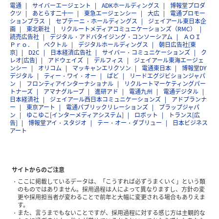
電通
サイバーエージェント
ADKホールディングス
博報堂プロダ
クツ
あとらす二十一
東急エージェンシー
大広
電通プロモー
ションプラス
セプテーニ・ホールディングス
ジェイアール東日本企
画
東北新社
リクルートメディアコミュニケーションズ（RMC）
読売広告社
デジタル・アドバタイジング・コンソーシアム
ＡＯＩ
Ｐｒｏ．
ベクトル
デジタルホールディングス
朝日広告社[東
京]
D2C
日本経済広告社
サイバー・コミュニケーションズ
ク
レオ[広告]
アドウェイズ
デルフィス
ジェイアール東海エージェ
ンシー
オリコム
マッキャンエリクソン
電通東日本
博報堂DY
デジタル
ティー・ワイ・オー
ぱど
リードエグジビションジャパ
ン
フロンティアインターナショナル
リクルートマーケティングパー
トナーズ
アマナグループ
進研アド
電通九州
電通デジタル
日本経済社
ジェイアール西日本コミュニケーションズ
アドプランナ
ー
東京アート
電通パブリックリレーションズ
プラップジャパ
ン
ゆこゆこ[インターメディアシステム]
ロボット
トランス[広
告]
博報堂アイ・スタジオ
テー・オー・ダブリュー
日本ビジネス
アート
サイトからのご注意
ここに掲載しているデータは、「こうすれば必ずうまくいく」という類
のものではありません。採用過程は人によって異なりますし、方針の変
更や採用担当者が変わることで前年と大幅に変更される場合もありえま
す。
また、言うまでもないことですが、採用過程に対する感じ方は主観的な