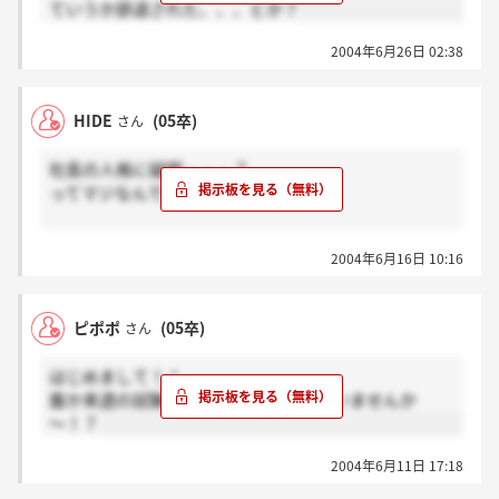
ていうか辞退された、、、とか？
2004年6月26日 02:38
HIDE
(05卒)
さん
社長の人格に疑問・・・？
ってマジなんでしょうか。
なんか、広告業界の経営者で頭の螺子が飛んだ人に会
2004年6月16日 10:16
った事があるので不安です。
暴言&暴力当たり前？みたいな。
ピポポ
(05卒)
さん
はじめまして！！
誰か来週の試験受ける方、いらっしゃいませんか
～！？
2004年6月11日 17:18