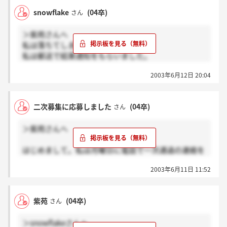
学生が見て失望しないような社会人になりましょう。
snowflake
(04卒)
さん
＞紫苑さんへ
私は落ちてしまいました～↓
私は郵送で結果通知をもらいました。
どうやら、1次通過の人は電話で、落選の人は郵送み
2003年6月12日 20:04
たいですね。
紫苑さんにはよい結果がくるように祈ってます!
二次募集に応募しました
(04卒)
さん
＞紫苑さんへ
はじめまして。私は月曜日に電話で一次通過の連絡を
もらいました。そして、今日面接です。
2003年6月11日 11:52
他に二次募集で今日面接の人いませんか？
紫苑
(04卒)
さん
＞snowflakeさんへ