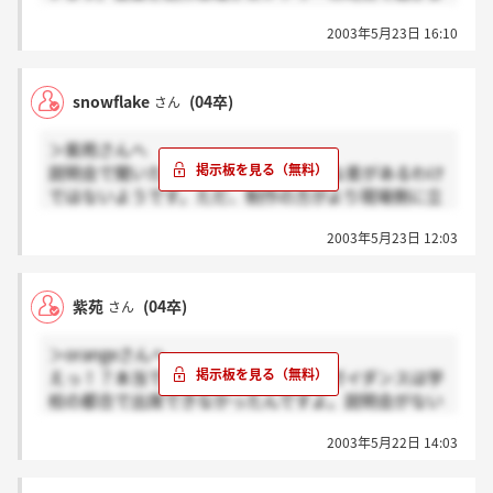
すよね？
2003年5月23日 16:10
snowflake
(04卒)
さん
＞紫苑さんへ
説明会で聞いたら、営業と制作に大きな差があるわけ
ではないようです。ただ、制作の方がより現場側に立
って仕事をするし、技術も必要だとおっしゃってまし
2003年5月23日 12:03
た。
私は初め合説に行ったのですが、時間がないため他に
紫苑
(04卒)
さん
質問のある人はメールでお願いしますと言われまし
た。必ずしもガイダンスに出てなくても、わからない
＞orangeさんへ
ことは聞けばいいと思います。出てないから不利だっ
えっ！？本当ですか？私、昨日の合同ガイダンスは学
て事はないと思いますよ☆
校の都合で出席できなかったんですよ。説明会がない
なんて...。HPでエントリーしたんですが、大丈夫です
2003年5月22日 14:03
かねぇ？このまま書類を提出して良いんでしょうか？
ガイダンスに出席していないということで不利だと