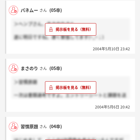
パネムー
(05卒)
さん
＞ヘンプさん、まさのりさん
遂に明日ですね。凄く緊張してます(~_~；)
自己PRしたいものがあれば持参ください」とあったの
2004年5月10日 23:42
で、一応今準備しています。
本当、何をするんだろう…。
まさのり
(05卒)
さん
どなたでもいいので、メディアプランナーに関しての
情報お願いします！！去年受けた方も。
＞習慣原題
一次は書類選考ですよ。エントリーシートと課題を送
付します。課題は、三題噺（600字）と、15秒コマー
2004年5月6日 20:42
シャルの絵コンテの二つ。
私は一応この一次受かって、この後は二次（面接？）
です。
習慣原題
(04卒)
さん
社長に会う機会は、怖いです。。。