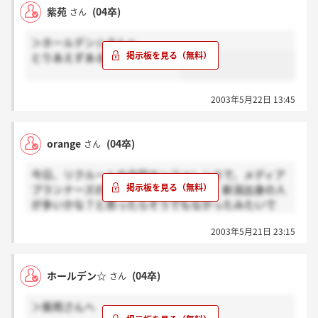
か...。営業と製作がありますが、どちらを希望した方
紫苑
(04卒)
さん
が良いのか...？パニック状態です！！
＞ホールデン☆さんへ
とりあえずあるみたいですね。
2003年5月22日 13:45
orange
(04卒)
さん
今日、リクルートの合同カンファレンスで、メディア
プランナーズの説明を聞いてきました。新潟出身の人
が多いかな？と思ったらそうでもなかったみたいで
す。
2003年5月21日 23:15
＞紫苑さん
第二次募集は説明会が無く、書類選考なのだそうです
よ。課題等ホームページで確認してくださいと言われ
ホールデン☆
(04卒)
さん
ました。6／2までということで結構焦ってます…。
＞紫苑さんへ