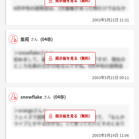
6月中旬の説明会は、2次募集があった時だけではなか
ったでしたっけ？
2003年5月21日 21:31
紫苑
(04卒)
さん
＞snowflakeさんへ
初めまして。最近この会社を知ったのですが、現在の
ところ社員の方が15名なんですね。6月中旬の説明会
でも採用はありますよね？他の方の書き込みを見たと
2003年5月21日 09:11
ころ、試験難しそうですね。新潟まで行って駄目だっ
たら、かなり辛いです。
snowflake
(04卒)
さん
＞orangeさんへ
フェイズで説明会をやるって聞いた時点で、「なんか
ライブとかやるのかな」って思ってたけどそのとおり
でした。面白かったですよ。
2003年5月19日 11:06
試験は結構大変でした(^-^;