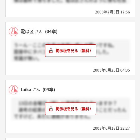
僕は最終で落ちました。電は区さんのように僕も社長
こんなこと言っているんだろ、と思われてしまう
に対して良くない印象を覚えました。住んでる所に文
かもしれません。しかし自分にとって働く企業の
2003年7月3日 17:56
句言われたり（笑）訳分かりませんでした。
人の魅力はとても重要でした。社員の方は魅力的
でも事業内容は魅力的だし、社員の方には魅力的な人
ですけど、やはりこの社長の下で働くのは納得が
も多く、正直働きたい会社でした。
いかないなと。ですから落ちて正直ホッとしました。
電は区
(04卒)
さん
それに今思うとあの面接は非常に勉強になったような
社長ってその企業の体質・方針を最もよく
気もしています。次から次へと突っ込まれて
表していると思います。
うーん…ここの社長は非常に感じが悪いですね。
自分の面接に対する心構え的な部分で見直す事ができ
面接中にタバコ吸ってましたよ。驚きました。
たように思えます。
ポチョムキンさんの書き込みを見て、あんなに
常識が無い。
ただ軽く圧迫面接だったので落とされた今は気分がよ
ひどい態度をとられたのは自分だけではなかったのだ
こっちは物凄い緊張の中必死でやっているのに
くないです。（笑）
とわかり安心しました。かなりショックでしたから。
2003年6月25日 04:35
バカにするのもいい加減にしてほしいです。
内定した方はぜひ頑張ってください☆
自分は他の企業に入り、いずれ独立してメディア・プ
一気に魅力がなくなりました。残念です。
僕はまだ内定が一つも無いけど（苦笑）あきらめずや
ランナーズを潰してやろうと思います（笑）。将来の
っていこうと思います。
目標が1つ増えたぜ！
taika
(04卒)
さん
我々学生から見れば、説明会や面接でお会いする
長々とすいませんでした～。
打倒！渡○二朗！！（爆）
人事の方や役員、社長はその企業の「顔」です。
お互いがんばりましょう！
13日の金曜日（笑）に面接受けた方いますか？
しかしそのことをわかっていない企業人は多いな、
選考の結果の電話が16日にあるということだったん
と就職活動をしていて切に感じます。
ですけど、未だに連絡がありません。
今回もその一例でした。
どなたか連絡をもらった方いないでしょうか？
2003年6月18日 22:27
人の魅力は重要だと思います。
これから社会に出る我々は、