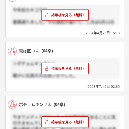
今年初カキコです。
書類通りました。今日通知が届いて、二次は5月11日
です。
2004年4月26日 15:13
二次では面接なのでしょうか？？？
同じように今年受けた方、いませんか？去年受けた
電は区
(04卒)
さん
（落ちた&受かった）方もカキコお願いします。
＞ポチョムキンさんへ
これじゃ寂しすぎます（泣）
確かに社員の方は良い方でした。
ですから一次面接の後は、ここで働きたいと
2003年7月5日 02:35
心から思いました。
しかし社長にはとことんけなされました。
ポチョムキン
(04卒)
さん
褒める事を知らない。今更試験問題の内容について文
句言われてもねぇ。気分悪かったです。
今までメディアプランナーズの掲示板があることに気
付きませんでした・・・。
自分も最終落ちです。落ちたから悔しくて