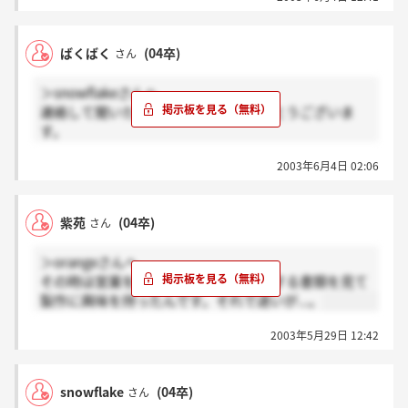
ばくばく
(04卒)
さん
＞snowflakeさんへ
連絡して聞いたら本社でした。ありがとうございま
す。
2003年6月4日 02:06
一次面接の結果きた方いますか？
紫苑
(04卒)
さん
＞orangeさんへ
その時は営業を選んだのですが、提出する書類を見て
製作に興味を持ったんです。それで迷いが...。
2003年5月29日 12:42
snowflake
(04卒)
さん