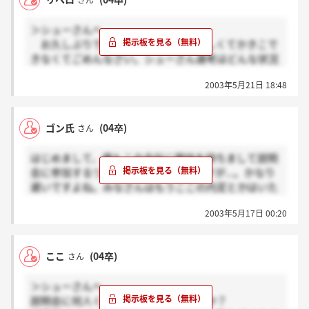
さん
＞シューさんへ
お久しぶりです。最近びみょ～に忙しくてかきこで
きなくてごめんなさい。シューさん選考はどんな状況
ですか？私は、来週の火曜日に2次面接と筆記試験で
2003年5月21日 18:48
す。
＞ゴン氏さんへ
私の選考状況は↑な感じです。私は、12日の説明会
ゴン氏
(04卒)
さん
でしたが、面接官の方は、たくさんの人に会うと言っ
ていたので、遅いという事はないとおもいますよ！！
はじめまして、僕もこの会社に興味を持ちまして説明
会に参加するつもりです。26日なんですが...。かなり
遅いですよね。みなさんはもうここの内定とかはいた
だいているのですか？
2003年5月17日 00:20
ここ
(04卒)
さん
＞シューさんへ
説明会に何人くらい参加していましたか？