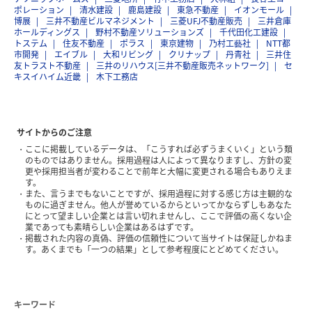
ポレーション
清水建設
鹿島建設
東急不動産
イオンモール
博展
三井不動産ビルマネジメント
三菱UFJ不動産販売
三井倉庫
ホールディングス
野村不動産ソリューションズ
千代田化工建設
トステム
住友不動産
ポラス
東京建物
乃村工藝社
NTT都
市開発
エイブル
大和リビング
クリナップ
丹青社
三井住
友トラスト不動産
三井のリハウス[三井不動産販売ネットワーク]
セ
キスイハイム近畿
木下工務店
サイトからのご注意
ここに掲載しているデータは、「こうすれば必ずうまくいく」という類
のものではありません。採用過程は人によって異なりますし、方針の変
更や採用担当者が変わることで前年と大幅に変更される場合もありえま
す。
また、言うまでもないことですが、採用過程に対する感じ方は主観的な
ものに過ぎません。他人が誉めているからといってかならずしもあなた
にとって望ましい企業とは言い切れませんし、ここで評価の高くない企
業であっても素晴らしい企業はあるはずです。
掲載された内容の真偽、評価の信頼性について当サイトは保証しかねま
す。あくまでも「一つの結果」として参考程度にとどめてください。
キーワード