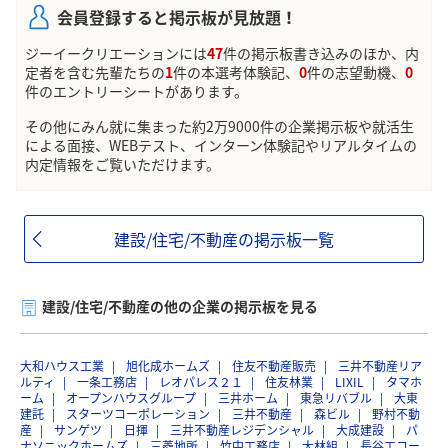
会員登録すると掲示板が見放題！
ジーイークリエーションには
47
件の掲示板書き込みのほか、内
定者を含む先輩たちの
1
件の本選考体験記、
0
件の志望動機、
0
件のエントリーシートがあります。
その他にみん就に集まった約2万9000件の企業掲示板や就活生
による面接、WEBテスト、インターン体験記やリアルタイムの
内定情報をご覧いただけます。
建設/住宅/不動産の掲示板一覧
建設/住宅/不動産の他の企業の掲示板を見る
大和ハウス工業
旭化成ホームズ
住友不動産販売
三井不動産リア
ルティ
一条工務店
レオパレス２１
住友林業
LIXIL
タマホ
ーム
オープンハウスグループ
三井ホーム
東急リバブル
大東
建託
スターツコーポレーション
三井不動産
森ビル
野村不動
産
サンゲツ
日揮
三井不動産レジデンシャル
大成建設
パ
ナソニックホームズ
三菱地所
竹中工務店
大林組
長谷工コー