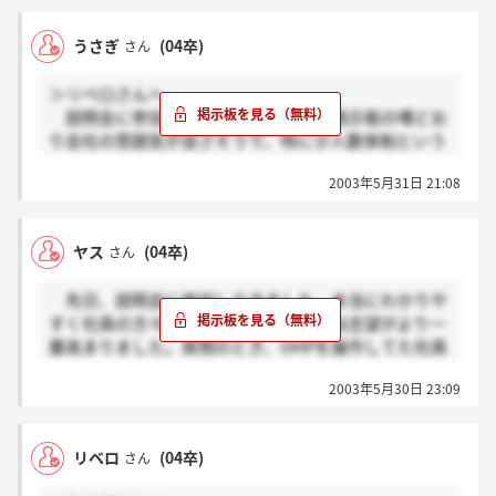
温泉旅行といっていたので、まだなのかもしれません
が・・・。
うさぎ
(04卒)
さん
＞リベロさんへ
説明会に参加してきました。ここの掲示板の噂どお
り会社の雰囲気が良さそうで、特に少人数体制という
のがやりがいがありそうだと感じて、早速履歴書を提
2003年5月31日 21:08
出してきました。
ところでリベロさんははじめから不動産界を志望し
ていたのですか？実は私は営業職で仕事を探していて
ヤス
(04卒)
さん
業界では絞っていなかったのです。ですから皆さんよ
り勉強不足だと思い不安になっているんですが・・。
先日、説明会に参加してきました。本当にわかりや
もし面接試験が通れば筆記試験があるのでしょうけ
すく社員の方々に説明され、私としては志望がより一
ど、専門性や数学などが苦手なので・・・不安です。
層高まりました。質問のとき、OHPを操作してた社員
やる気だけのアプローチでは弱いと思いつつ・・。情
の方が何やらチェックしてましたよね？積極性として
緒不安定な毎日を過ごしています～。何かアドバイス
2003年5月30日 23:09
見てたのかな？次の日、電話で1次面接の連絡がきま
があればお願いします！！！
した。
1次面接受けた方々はどんなこと聞かれましたか？
リベロ
(04卒)
さん
雰囲気とかでも良いので教えてください。m（－＿
－）m