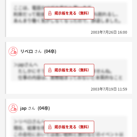
ここは、電話かけが大変だと思います。
利率だって税金やらなんだで、広告の5％割れるし、
あんまり働く気がしなくなったので、辞退しました。
入社する人は頑張ってください。私は、完全週休2日
2003年7月26日 16:00
制の会社に入社決めました。精神上よいとこに決めま
した。
リベロ
(04卒)
さん
＞japさんへ
たしかにそういう不安はぬぐいきれませんね。
仕事の内容は、実際始まってみないと本質的なこと
は分からないと思ってますし。。。私がジーイーの仕
2003年7月19日 11:59
事をやりたいと思ったのは、いろいろある資産運用の
中でリスクが少なく安全な方法だと感じたからです。
少なくとも今の時点では…ですが。
jap
(04卒)
さん
休みが少なくて業務時間が長いのは、私も何社か回
りましたが営業という仕事はどこも一緒だな、と感じ
＞リベロさんへ
ました。
現在、結果を待っている段階です。
だから不安な面が多少あっても入ってみなきゃ分か
この会社においては高い給料と旅行などのイベント以
らないことがあると思っています。