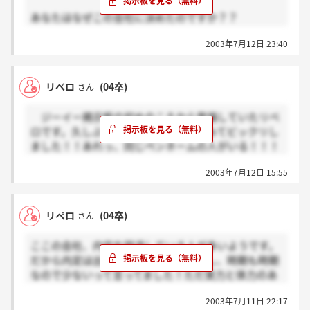
あなたはなぜこの会社に決めたのですか？？
理由を聞きたいと思います。
2003年7月12日 23:40
リベロ
(04卒)
さん
ジーイー掲示板の初めのころから登場していたリベ
ロです。久しぶりに掲示板をのぞいてみてビックリし
ました！！あれっ、同じペンネームの人がいる！！！
ってね。
2003年7月12日 15:55
7月11日のリベロさんは前からこういうペンネーム
ですか？それとも、この掲示板を見て人のペンネーム
を使っているのでしょうか？もし後者であれば、良く
リペロ
(04卒)
さん
ない事だと思います。
内定辞退者がけっこういるということですが、私が
ここの会社、内定を辞退している人が多いようです。
聞いている話では、内定者数は少ないので辞退する人
だから内定は出揃っていません。しかし、時期も時期
が多いというのは信じがたいです。それに、実力がな
なので少ないって言ってました！ただ実力と体力のあ
いやつは休みがないって………。言葉が出ません。ど
りそうなやつを採用したいそうです。実力ないやつは
こでそんなことを聞いたのか！！実力がなくて結果が
2003年7月11日 22:17
休みもないから大変だしね。
出なくても、その人だけが休みがなくなるわけではな