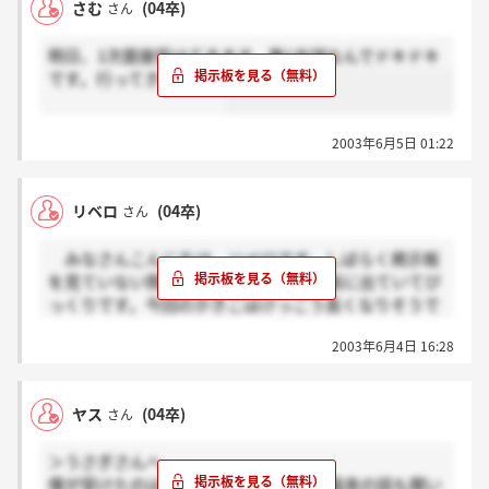
さむ
(04卒)
さん
内定おめでとうございます。GEで働けるなんていいな
ぁ～。俺も早くそっち側に行きたいです。早く連絡よ
明日、1次面接受けてきます。第1志望なんでドキドキ
こい。
です。行ってきまーす。
2003年6月5日 01:22
リベロ
(04卒)
さん
みなさんこんにちは。リベロです。しばらく掲示板
を見ていない間にたくさんの人が掲示板に出ていてび
っくりです。今回のかきこはけっこう長くなりそうで
すが、読んでやってくださいm(--)m
2003年6月4日 16:28
それではさっそくですが、みなさんの質問にお答え
したいと思います。まず、面接についてですが、私の
場合は、1次も2次も1対1でした。みなさんも一緒だと
ヤス
(04卒)
さん
思います。対話形式で時間としては30分くらいかな
ぁ。アドバイスとしては、無駄にいろいろと準備をせ
＞うさぎさんへ
ず、自分が思っていることを素直に話せば大丈夫だと
僕が受けたのは、29日ですよ～。熱海温泉の話も聞い
思います。筆記試験については、私はそんなに就職活