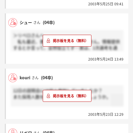
2003年5月25日 09:41
とにかく私は、この会社頑張ってシューさんのよう
に内定をもらいたいです！
シュー
(04卒)
さん
＞リベロさんへ
私も最近、書き込み少なくてすみません。情報提供
するとか言って、全然役立てず…実は、1次選考を通
過してから、某資産運用のコンサル会社から内定を戴
2003年5月24日 13:49
き、悩みましたがそこに入社することにしました。あ
わせて、2次選考を辞退させていただきました。ジー
イーはホントに良い会社だと思います。しかし、私の
kouri
(04卒)
さん
せいでもしかしたら、ホントに入社したい人ができな
くなることは同じ就活している者として、失礼だと思
12日の説明会には何人参加していましたか？
います。ですから、みなさん就活頑張ってください。
また採用人数を教えていただけないでしょうか。
2003年5月23日 12:29
リベロ
(04卒)