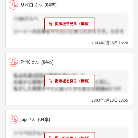
リベロ
(04卒)
さん
＞japさんへ
ジーイーの仕事をやりたいと思ったからです。ただそ
れだけです。あなたはどう思いますか？
2003年7月15日 16:28
F**K
(04卒)
さん
私は先週2回目の面接を受けました。
社長から質問されたことは1次とほとんど同じ。
私がした質問すべてに返ってきた答えの結論は1つだ
け…
2003年7月13日 23:55
慣れ…だそうです。
私が受けた社長の印象は、大してすごい人物ではない
なという感じです。
jap
(04卒)
さん
2、3日中に結果が来ると思うけど、内定を頂いても断
ろうと思ってます。
＞リベロさんへ