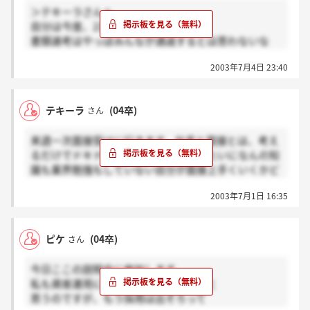
＞テキーラさんへ
自分は今度、2次っす。
書類選考はやっぱみんなが通過するとは思わないな
ー。学生がどれくらい意気込みがあるか見るんじゃな
2003年7月4日 23:40
いの！？
自分も不動産の知識ゼロっす。
どの業界もそうだけど、現段階では知識のあるなしは
テキーラ
(04卒)
さん
あまり関係ないと思うよ。
自分はやる気を見せるだけっす。
来週一次面接受けに行きます。社長と面接とは、考え
るだけでドキドキですわ。でも自分みたいになんの知
識も業界勉強もしていない自分が面接上手くいくかど
きどきです。書類選考って、言ってたけどとりあえず
2003年7月1日 16:35
皆面接に進めるようになっているんかなぁ？でもなん
にせよ熱意と情熱をもって、社長にアプローチしなけ
れば。いまから業界勉強してみます。なんか良い本と
ピケ
(04卒)
さん
かあったら、教えてください。
今日ここの説明会に参加します。
私も資産運用に興味があり、受けようと
思うのですが、もう採用は出そろって