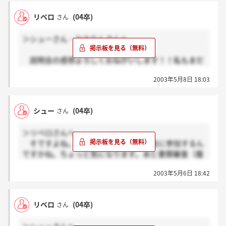
アピール不足かも…なんだか心配です
リベロ
(04卒)
さん
＞シューさん・ひろりんさんへ
説明会の感想よろしくおねがいします！！私もまだ
1社も内定もらってないので。。。とにかく、がんば
2003年5月8日 18:03
りましょうねp(＾＾)q
あと、書類審査のことですけど、私の場合アンケー
トと履歴書が書くことほとんど同じになっちゃうんで
シュー
(04卒)
さん
すけど、これってどう思います（・・？）
＞リベロさんへ
そですよね。何人くらいの人が説明会に参加するん
ですかね。ちょっと気になります。あと書類審査（履
歴書とエントリーで書いたアンケート）あるみたいだ
2003年5月6日 18:42
から、ちょっとドキドキです。いきなり通らなかった
らどうしよう（＞＿＜）まだ一社も内定取れてないの
で…
リベロ
(04卒)
さん
とりあえず、5月9日の説明会の感想書きますねぇ。