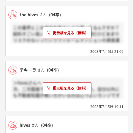
く、会社全体で休日出勤する事になっています。しか
も、全体で決めた目標との差がひらいているときだけ
the hives
(04卒)
さん
です。
最後に、掲示板ではいろんな情報が飛び交います
この業界とこの会社を皆さんどう思ってるんですか？
が、それを判断するのは皆さん自身なので、自分の信
給料すごい高いのなんでだろー！？高額だけどあまり
じる道をつき進んでください！！
リスクのないっていうワンルームマンションの資産運
用をしてる会社ってやばくないよね！？
2003年7月5日 21:09
不安がつきまとってます…
テキーラ
(04卒)
さん
＞hivesさんへ
次、二次面接ですか、頑張ってください。自分以外に
も不動産知識が無い方がいるのは心づよいカンジです
わ。当たって砕けない程度にがんばります。お互い頑
2003年7月5日 19:11
張りましょう！
hives
(04卒)
さん