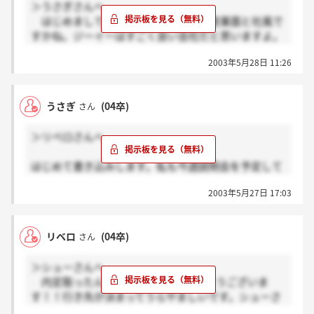
＞うさぎさんへ
はじめまして！うさぎさん。私は、営業面と社風で
すかね。ジーイーはすごく良い会社だと思いますよ。
あと1次選考はエントリーの時のアンケートと、説
2003年5月28日 11:26
明会の時に提出する履歴書の2つで書類選考ってこと
になってます。
説明会に参加してジーイーを判断してみてくださ
うさぎ
(04卒)
さん
い。
＞リベロさんへ
はじめて書き込みします。私も今週説明会を予定して
います。営業面から考えてジーイーを選びました。リ
2003年5月27日 17:03
ベロさんはジーイーのどんなところに焦点をあてまし
たか？また、説明会が一次専攻になるのでしょうか？
参考に教えていただければ嬉しいです。
リベロ
(04卒)
さん
＞シューさんへ
内定取ったんですね(＾＾)／おめでとうございま
す！！行き先が決まってうらやましいです。シューさ
んとジーイーでご一緒できないのは残念ですけど…。