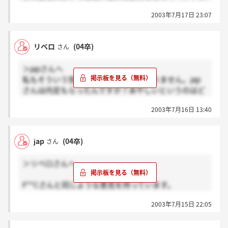
外にやりがいが見えないんです…。
あと、不動産業界はどこも給料は高いですし、歩合
2003年7月17日 23:07
休みも少ない、業務時間も長いですし、そして、マン
についても同じような感じです。この業界に就職を決
ション投資というもの自体が全く分からないので不安
めた友人・知人に話を聞いた限りでは。
がぬぐい切れません。
リベロ
(04卒)
さん
あの社長は金で社員を釣っているって感じがものすご
くします。
＞japさんへ
私もそういう気持ちがないわけではありません。jap
さんは内定もらったんですか？あやしいというのはど
うあやしいと思いますか？
2003年7月16日 13:40
jap
(04卒)
さん
＞リベロさんへ
F**Cさんと同じような意見を持っています。
なんかちょっとあやしいような…
2003年7月15日 22:05