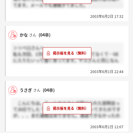
てます。メールでも連絡きてました。
動をしていないのでわかりませんが、たぶん一般的に
行われているものだと思います。だいたいこんな感じ
2003年6月2日 17:32
です。
最後に私事ですが、先日内定を頂き、ジーイーに入
社させていただくことに決めました。ジーイーは、仕
かな
(04卒)
さん
事は大変そうですが、いろいろな面で本当に良い会社
だと思います。私はここが第一志望だったので入社さ
＞リベロさんへ
せていただけることになって本当にうれしく思ってい
私も次回、1次面接です。まだ内定取れてなくて…GE
ます。ですので、これから選考試験を受ける方たちの
に入りたいって強く思ってます。ヤスさんと同じなん
中で、形だけではなく本当にジーイーが第一志望とい
ですけど1次面接こと教えていただけませんか？些細
う方の通過を願っています。頑張ってください！！！
2003年6月1日 22:44
なことで良いんです。お願いします。
あ！1つ忘れてました。説明会で聞いたと思います
がジーイーは社会的にそれなりの地位についておられ
る方を相手にお仕事をしているので、下手にうそとか
うさぎ
(04卒)
さん
取り繕ったりしてもきっとばれると思います。そんな
ことする人はいないと思いますが、いちお。。。
こんにちは。えーとヤスさんが受けられた説明会っ
では、これからもちょくちょくこの掲示板を見ます
て26日でした？私は29日に説明会を聞いてきたのです
のでみなさんの良い報告をお待ちしてます。
が、、、まだ連絡はありません。通過できなかったの
でしょうか？？？どのたか29日に受けて連絡来た方い
2003年6月1日 12:07
らっしゃいますか？説明会のときに、次の日に熱海に