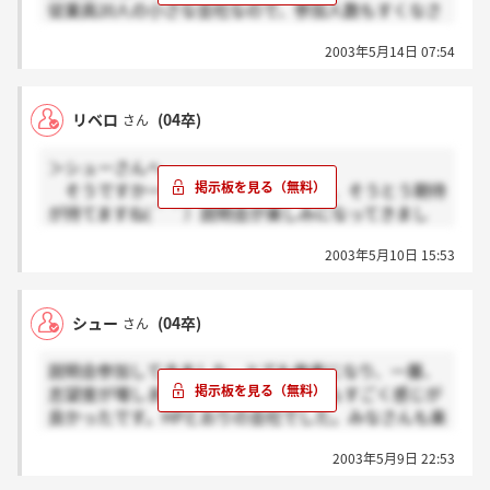
従業員20人の小さな会社なので、参加人数もすくなさ
そう。
2003年5月14日 07:54
リベロ
(04卒)
さん
＞シューさんへ
そうですかー。HPどうりってことは、そうとう期待
が持てますね(＾＾）説明会が楽しみになってきまし
た。ありがとうございます!!
2003年5月10日 15:53
シュー
(04卒)
さん
説明会参加してきました。とても参考になり、一層、
志望度が増しました。なんか社員の方もすごく感じが
良かったです。HPとおりの会社でした。みなさんも楽
しんで参加してください。
2003年5月9日 22:53
＞リベロさんへ
私もなんです。結局同じようなことしか書けなく、