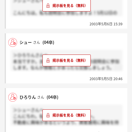
＞シューさんへ
こんにちは。私も説明会に参加しますよ！5月12日の
説明会です。採用HPを見た感じでは、社風はけっこう
2003年5月6日 15:39
良さそうですね。
シュー
(04卒)
さん
＞ひろりんさんへ
本当ですか。良かった～。私は5月9日の説明会に参加
します。なんか情報とかあったら交換しましょう。
2003年5月5日 20:46
ひろりん
(04卒)
さん
＞シューさんへ
こんにちわ。私、説明会参加しますよ～。
不動産に興味があるというより、資産運用に興味を持
って申し込みましたが…。それとやはり社風がよさそ