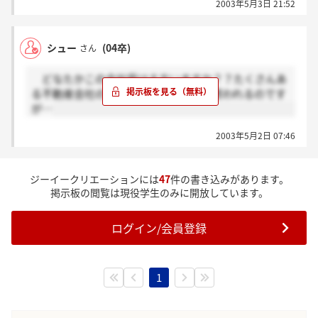
2003年5月3日 21:52
うだったので(^^;
シュー
(04卒)
さん
どなたかこの会社受ける方いますか？？たくさんあ
る不動産会社ののなかで社風が良いと思われるのです
が…
2003年5月2日 07:46
ジーイークリエーションには
47
件の書き込みがあります。
掲示板の閲覧は現役学生のみに開放しています。
ログイン/会員登録
1