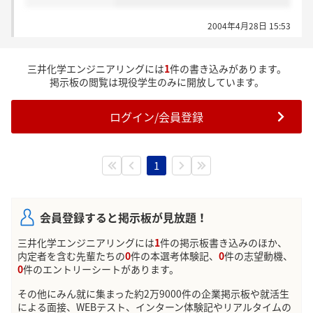
2004年4月28日 15:53
三井化学エンジニアリングには
1
件の書き込みがあります。
掲示板の閲覧は現役学生のみに開放しています。
ログイン/会員登録
1
会員登録すると掲示板が見放題！
三井化学エンジニアリングには
1
件の掲示板書き込みのほか、
内定者を含む先輩たちの
0
件の本選考体験記、
0
件の志望動機、
0
件のエントリーシートがあります。
その他にみん就に集まった約2万9000件の企業掲示板や就活生
による面接、WEBテスト、インターン体験記やリアルタイムの