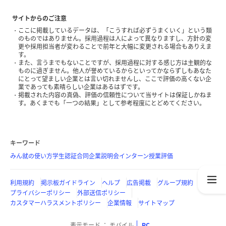
サイトからのご注意
ここに掲載しているデータは、「こうすれば必ずうまくいく」という類
のものではありません。採用過程は人によって異なりますし、方針の変
更や採用担当者が変わることで前年と大幅に変更される場合もありえま
す。
また、言うまでもないことですが、採用過程に対する感じ方は主観的な
ものに過ぎません。他人が誉めているからといってかならずしもあなた
にとって望ましい企業とは言い切れませんし、ここで評価の高くない企
業であっても素晴らしい企業はあるはずです。
掲載された内容の真偽、評価の信頼性について当サイトは保証しかねま
す。あくまでも「一つの結果」として参考程度にとどめてください。
キーワード
みん就の使い方
学生認証
合同企業説明会
インターン
授業評価
利用規約
掲示板ガイドライン
ヘルプ
広告掲載
グループ規約
プライバシーポリシー
外部送信ポリシー
カスタマーハラスメントポリシー
企業情報
サイトマップ
表示モード
モバイル
PC