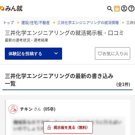
トップ
建設/住宅/不動産
三井化学エンジニアリングの就活情報
三井
三井化学エンジニアリングの就活掲示板・口コミ
最新の選考状況・選考結果
お気に入り
(
4
)
体験記を投稿する
三井化学エンジニアリングの最新の書き込み
一覧
(全1件)
チキン
(05卒)
さん
機械系なのですが、エントリーはどのように行えばい
いのでしょうか？