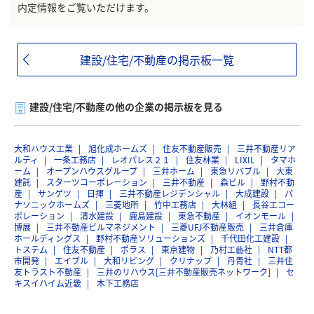
内定情報をご覧いただけます。
建設/住宅/不動産の掲示板一覧
建設/住宅/不動産の他の企業の掲示板を見る
大和ハウス工業
旭化成ホームズ
住友不動産販売
三井不動産リア
ルティ
一条工務店
レオパレス２１
住友林業
LIXIL
タマホ
ーム
オープンハウスグループ
三井ホーム
東急リバブル
大東
建託
スターツコーポレーション
三井不動産
森ビル
野村不動
産
サンゲツ
日揮
三井不動産レジデンシャル
大成建設
パ
ナソニックホームズ
三菱地所
竹中工務店
大林組
長谷工コー
ポレーション
清水建設
鹿島建設
東急不動産
イオンモール
博展
三井不動産ビルマネジメント
三菱UFJ不動産販売
三井倉庫
ホールディングス
野村不動産ソリューションズ
千代田化工建設
トステム
住友不動産
ポラス
東京建物
乃村工藝社
NTT都
市開発
エイブル
大和リビング
クリナップ
丹青社
三井住
友トラスト不動産
三井のリハウス[三井不動産販売ネットワーク]
セ
キスイハイム近畿
木下工務店