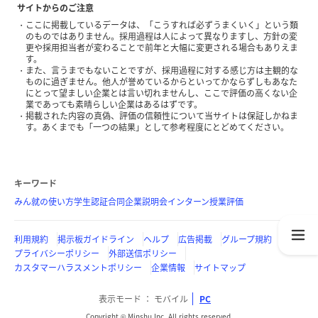
サイトからのご注意
ここに掲載しているデータは、「こうすれば必ずうまくいく」という類
のものではありません。採用過程は人によって異なりますし、方針の変
更や採用担当者が変わることで前年と大幅に変更される場合もありえま
す。
また、言うまでもないことですが、採用過程に対する感じ方は主観的な
ものに過ぎません。他人が誉めているからといってかならずしもあなた
にとって望ましい企業とは言い切れませんし、ここで評価の高くない企
業であっても素晴らしい企業はあるはずです。
掲載された内容の真偽、評価の信頼性について当サイトは保証しかねま
す。あくまでも「一つの結果」として参考程度にとどめてください。
キーワード
みん就の使い方
学生認証
合同企業説明会
インターン
授業評価
利用規約
掲示板ガイドライン
ヘルプ
広告掲載
グループ規約
プライバシーポリシー
外部送信ポリシー
カスタマーハラスメントポリシー
企業情報
サイトマップ
表示モード
モバイル
PC
Copyright © Minshu Inc. All rights reserved.