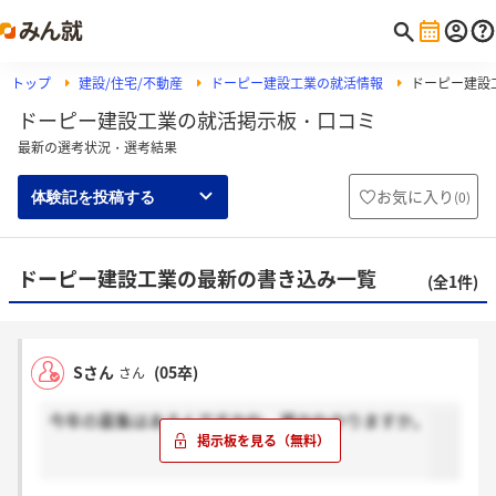
トップ
建設/住宅/不動産
ドーピー建設工業の就活情報
ドーピー建設
ドーピー建設工業の就活掲示板・口コミ
最新の選考状況・選考結果
お気に入り
(
0
)
体験記を投稿する
ドーピー建設工業の最新の書き込み一覧
(全1件)
Sさん
(05卒)
さん
今年の募集はあるんですかね。誰かわかりますか。