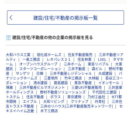
建設/住宅/不動産の掲示板一覧
建設/住宅/不動産の他の企業の掲示板を見る
大和ハウス工業
旭化成ホームズ
住友不動産販売
三井不動産リア
ルティ
一条工務店
レオパレス２１
住友林業
LIXIL
タマホ
ーム
オープンハウスグループ
三井ホーム
東急リバブル
大東
建託
スターツコーポレーション
三井不動産
森ビル
野村不動
産
サンゲツ
日揮
三井不動産レジデンシャル
大成建設
パ
ナソニックホームズ
三菱地所
竹中工務店
大林組
長谷工コー
ポレーション
清水建設
鹿島建設
東急不動産
イオンモール
博展
三井不動産ビルマネジメント
三菱UFJ不動産販売
三井倉庫
ホールディングス
野村不動産ソリューションズ
千代田化工建設
トステム
住友不動産
ポラス
東京建物
乃村工藝社
NTT都
市開発
エイブル
大和リビング
クリナップ
丹青社
三井住
友トラスト不動産
三井のリハウス[三井不動産販売ネットワーク]
セ
キスイハイム近畿
木下工務店