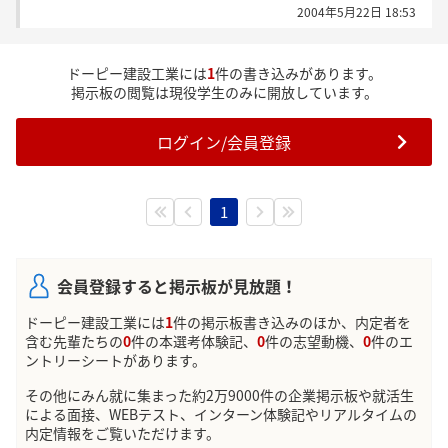
2004年5月22日 18:53
ドーピー建設工業には
1
件の書き込みがあります。
掲示板の閲覧は現役学生のみに開放しています。
ログイン/会員登録
1
会員登録すると掲示板が見放題！
ドーピー建設工業には
1
件の掲示板書き込みのほか、内定者を
含む先輩たちの
0
件の本選考体験記、
0
件の志望動機、
0
件のエ
ントリーシートがあります。
その他にみん就に集まった約2万9000件の企業掲示板や就活生
による面接、WEBテスト、インターン体験記やリアルタイムの
内定情報をご覧いただけます。