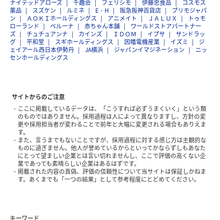
ナイテッドアローズ
千趣会
フェリシモ
伊藤忠食品
コスモス
薬品
スズケン
ルミネ
E・H
阪急阪神百貨店
プリモジャパ
ン
ＡＯＫＩホールディングス
アニメイト
ＪＡＬＵＸ
トゥモ
ローランド
ベルーナ
赤ちゃん本舗
ワールドストアパートナー
ズ
チュチュアンナ
カインズ
ＩＤＯＭ
イプサ
サンドラッ
グ
平和堂
スギホールディングス
因幡電機産業
イズミ
ジ
ェイアール西日本伊勢丹
JA横浜
ジャパンイマジネーション
ニッ
センホールディングス
サイトからのご注意
ここに掲載しているデータは、「こうすれば必ずうまくいく」という類
のものではありません。採用過程は人によって異なりますし、方針の変
更や採用担当者が変わることで前年と大幅に変更される場合もありえま
す。
また、言うまでもないことですが、採用過程に対する感じ方は主観的な
ものに過ぎません。他人が誉めているからといってかならずしもあなた
にとって望ましい企業とは言い切れませんし、ここで評価の高くない企
業であっても素晴らしい企業はあるはずです。
掲載された内容の真偽、評価の信頼性について当サイトは保証しかねま
す。あくまでも「一つの結果」として参考程度にとどめてください。
キーワード