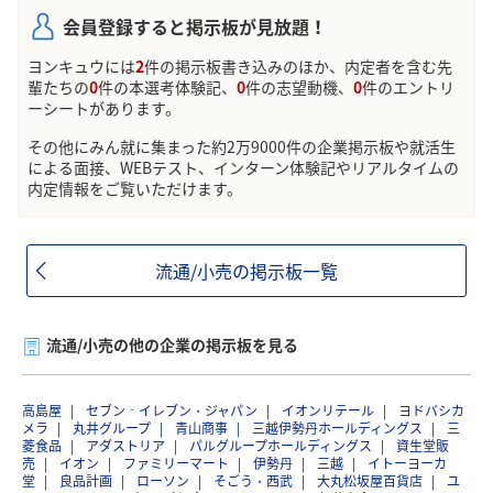
会員登録すると掲示板が見放題！
ヨンキュウには
2
件の掲示板書き込みのほか、内定者を含む先
輩たちの
0
件の本選考体験記、
0
件の志望動機、
0
件のエントリ
ーシートがあります。
その他にみん就に集まった約2万9000件の企業掲示板や就活生
による面接、WEBテスト、インターン体験記やリアルタイムの
内定情報をご覧いただけます。
流通/小売の掲示板一覧
流通/小売の他の企業の掲示板を見る
高島屋
セブン‐イレブン・ジャパン
イオンリテール
ヨドバシカ
メラ
丸井グループ
青山商事
三越伊勢丹ホールディングス
三
菱食品
アダストリア
パルグループホールディングス
資生堂販
売
イオン
ファミリーマート
伊勢丹
三越
イトーヨーカ
堂
良品計画
ローソン
そごう・西武
大丸松坂屋百貨店
ユ