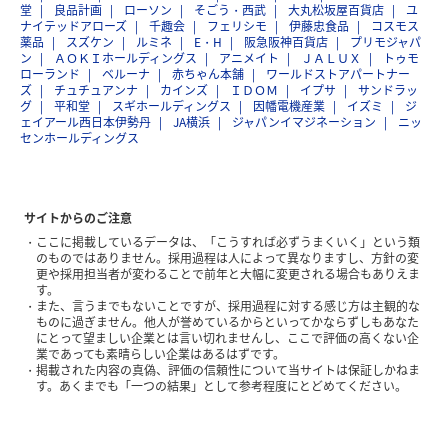
堂
良品計画
ローソン
そごう・西武
大丸松坂屋百貨店
ユ
ナイテッドアローズ
千趣会
フェリシモ
伊藤忠食品
コスモス
薬品
スズケン
ルミネ
E・H
阪急阪神百貨店
プリモジャパ
ン
ＡＯＫＩホールディングス
アニメイト
ＪＡＬＵＸ
トゥモ
ローランド
ベルーナ
赤ちゃん本舗
ワールドストアパートナー
ズ
チュチュアンナ
カインズ
ＩＤＯＭ
イプサ
サンドラッ
グ
平和堂
スギホールディングス
因幡電機産業
イズミ
ジ
ェイアール西日本伊勢丹
JA横浜
ジャパンイマジネーション
ニッ
センホールディングス
サイトからのご注意
ここに掲載しているデータは、「こうすれば必ずうまくいく」という類
のものではありません。採用過程は人によって異なりますし、方針の変
更や採用担当者が変わることで前年と大幅に変更される場合もありえま
す。
また、言うまでもないことですが、採用過程に対する感じ方は主観的な
ものに過ぎません。他人が誉めているからといってかならずしもあなた
にとって望ましい企業とは言い切れませんし、ここで評価の高くない企
業であっても素晴らしい企業はあるはずです。
掲載された内容の真偽、評価の信頼性について当サイトは保証しかねま
す。あくまでも「一つの結果」として参考程度にとどめてください。