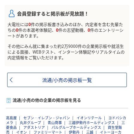
会員登録すると掲示板が見放題！
大電社には
0
件の掲示板書き込みのほか、内定者を含む先輩た
ちの
0
件の本選考体験記、
0
件の志望動機、
0
件のエントリーシ
ートがあります。
その他にみん就に集まった約2万9000件の企業掲示板や就活生
による面接、WEBテスト、インターン体験記やリアルタイムの
内定情報をご覧いただけます。
流通/小売の掲示板一覧
流通/小売の他の企業の掲示板を見る
高島屋
セブン‐イレブン・ジャパン
イオンリテール
ヨドバシカ
メラ
丸井グループ
青山商事
三越伊勢丹ホールディングス
三
菱食品
アダストリア
パルグループホールディングス
資生堂販
売
イオン
ファミリーマート
伊勢丹
三越
イトーヨーカ