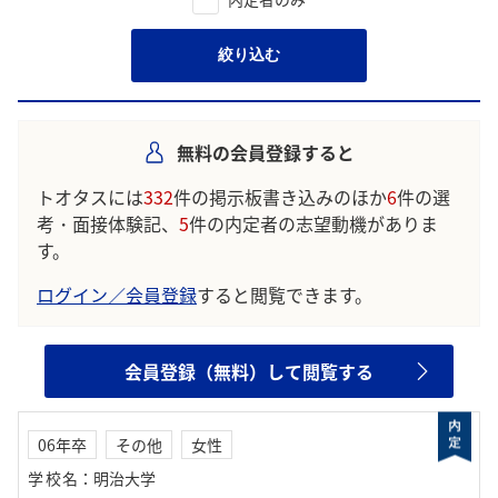
絞り込む
無料の会員登録すると
トオタスには
332
件の掲示板書き込みのほか
6
件の選
考・面接体験記、
5
件の内定者の志望動機がありま
す。
ログイン／会員登録
すると閲覧できます。
会員登録（無料）して閲覧する
06年卒
その他
女性
学校名
：
明治大学