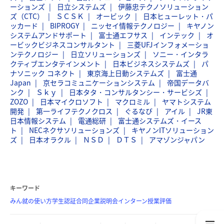
ーションズ
日立システムズ
伊藤忠テクノソリューション
ズ（CTC）
ＳＣＳＫ
オービック
日本ヒューレット・パ
ッカード
BIPROGY
ニッセイ情報テクノロジー
キヤノン
システムアンドサポート
富士通エフサス
インテック
オ
ービックビジネスコンサルタント
三菱UFJインフォメーショ
ンテクノロジー
日立ソリューションズ
ソニー・インタラ
クティブエンタテインメント
日本ビジネスシステムズ
パ
ナソニック コネクト
東京海上日動システムズ
富士通
Japan
京セラコミュニケーションシステム
帝国データバ
ンク
Ｓｋｙ
日本タタ・コンサルタンシー・サービシズ
ZOZO
日本マイクロソフト
マクロミル
ヤマトシステム
開発
第一ライフテクノクロス
ぐるなび
アイル
JR東
日本情報システム
電通総研
富士通システムズ・イース
ト
NECネクサソリューションズ
キヤノンITソリューション
ズ
日本オラクル
ＮＳＤ
ＤＴＳ
アマゾンジャパン
キーワード
みん就の使い方
学生認証
合同企業説明会
インターン
授業評価