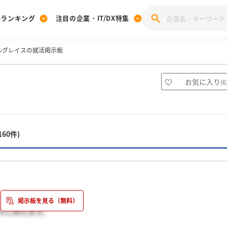
業ランキング
注目の企業・IT/DX特集
ルグレイスの就活掲示板
注目の企業特集
みんなのIT業界新卒就職人気企業ランキング
みんな
[27卒] 本選考体験記投稿キャンペーン
28卒 注目企業特集
27卒 注目企業特集
みんなのDX企業就職ブランド調査
お気に入り
(
6
注目のIT・DX企業特集
28卒 IT・DX企業特集
27卒 IT・DX企業特集
28卒
みんなのIT業界新卒就職人気企業ランキング
みんな
160件)
企業研究
々に持ちます。
「あなたとは気が合うから、あなただけ特別個人の携帯電話を教え