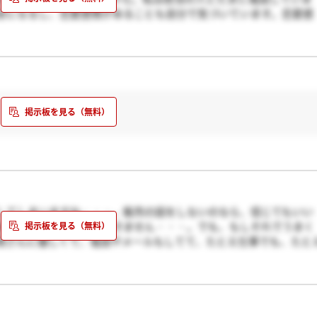
安になるし、恋愛感情があることも自分で気づいています。恋愛感
て、何人もの女の子相手に仕事してるから不安で一杯になっちゃい
分は特別かもって思っていたい気持ちですけど、彼女でもないのに
きもたくさんあります。こんな気持ちが私だけじゃないってわかっ
してしまいますね・・・。販売の話をしないのなら、信じてもいい
私にはどうすることもできません・・・。でも、もしそれでうまく
商さんに優しくて、電話やメールもしてて、たとえ仕事でも、たと
すか？？耐えれるのなら全然いいんですけど、もし私なら、やっぱ
すかね・・・。