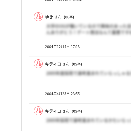
る」といい、会社より持たされた携帯電話
とばかり、勘違いします。その後仲良くな
ゆき
さん
(06卒)
大学のOGが働いているので興味のあった
んありがとう！デート商法なんて最悪です
2004年12月4日 17:13
キティコ
さん
(05卒)
2005年度採用で選考進まれていらっしゃ
2004年4月23日 23:55
キティコ
さん
(05卒)
2005年採用で選考進まれているかたいら