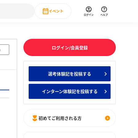
イベント
ログイン
ヘルプ
Event
の新卒就職人気企業ランキング
みんなのインターン人気企業ランキン
直近のイベント一覧
ログイン/会員登録
)
もっと見る
 IT・DX現場社員インタビュー
選考体験記を投稿する
の新卒就職人気企業ランキング
みんなのインターン人気企業ランキン
インターン体験記を投稿する
初めてご利用される方