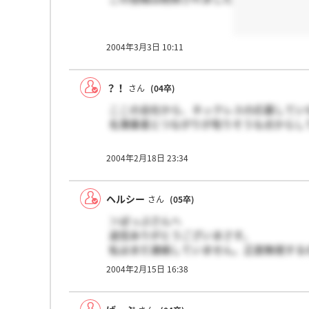
2004年3月3日 10:11
？！
さん
(04卒)
ここの会社から、ネックレスの応募してい
名簿業者とつながりが有りそうな点からし
2004年2月18日 23:34
ヘルシー
さん
(05卒)
＞ばっぷさんへ
返信ありがとうございまさす。
私はまだ連絡していません。正直無視する
応募しといてそう言うのもなんですがね。
2004年2月15日 16:38