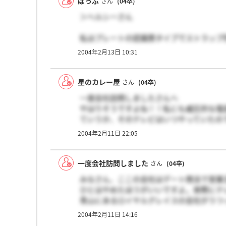
ばっぷ
さん
(04卒)
＞ヘルシーさん
私はプレートの認識票タイプでストラップ
ネックレス等あまりつけない人間なので、
2004年2月13日 10:31
としてつける気にはならないです。(ストラ
まぁでもその後の展開を考えると微妙です
一応私のところには受け取った後1ヶ月く
星のカレー屋
さん
(04卒)
ただけなので、そこまで酷い印象はないです
一度会社訪問しましたさんへ
留守電から1週間経ちますが、その後はま
やはりそうですよね！！私にも威圧的な電
参考になれば幸いです。
ていうか、そのテレビはいつやっていたの
イスの現状を調査してもらうように頼んで
2004年2月11日 22:05
一度会社訪問しました
さん
(04卒)
みなさん、ここの会社はデート商法で営業
ひとはやめたほうがいいですよ。実際にテ
青山にあるロイヤルグレイスの会社がうつ
学生とかで40万ぐらいの宝石とかを、ロ
2004年2月11日 14:16