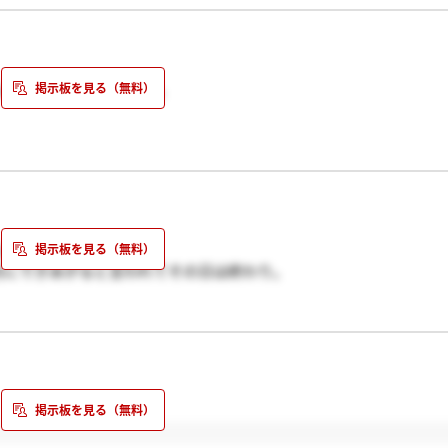
ようか正直悩んでいます。
12月に行きました。
月にできあがると言われてその日は終わり。
び彼女と行ったら10分くらいで終わりました。
れて電話があります。
そうですね。