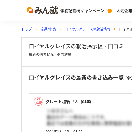
体験記投稿キャンペーン
人気企
トップ
流通/小売
ロイヤルグレイスの就活情報
ロイヤ
Post
Ranking
PickUp
投稿する
ランキングを見る
注目の企業特集
ロイヤルグレイスの就活掲示板・口コミ
最新の選考状況・選考結果
Vote
ロイヤルグレイスの最新の書き込み一覧
投票する
(全
動画で知ろう！業界・
グレート越後
さん
(04卒)
＞ゆきさんへ
最近のデート商法はこうです。
最近では営業の方が仕事用に携帯電話を個
最初は会社の電話からアポをとり、そこで
2004年12月15日 01:52