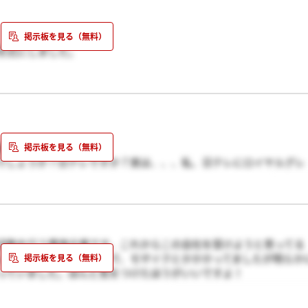
形式にしました。
良いか悪いかの評価はできません。私見で良いならば、ネックレス
ップタイプにもできるのでそっちなら・・・)
よね。
らいして1度留守電に電話が入っていてお電話くださいと伝言があっ
。(1月は忙しくて時間が取れないと伝えていた為？)
だ電話は来ていません。
話がかかり続けました。
でしょうか？日テレですか？実は、、、私、日テレにロイヤルグレ
しまった者です。でも自分で放送が見れなくて残念でした。
活動を行う悪徳企業です。これからこの会社を受けようと思ってる
レビの潜入リポートとかで、モザイクとかかかってましたが明らか
っていました。ほんと気をつけたほうがいいですよ！
ーンで買わせる企業をどう思いますか？