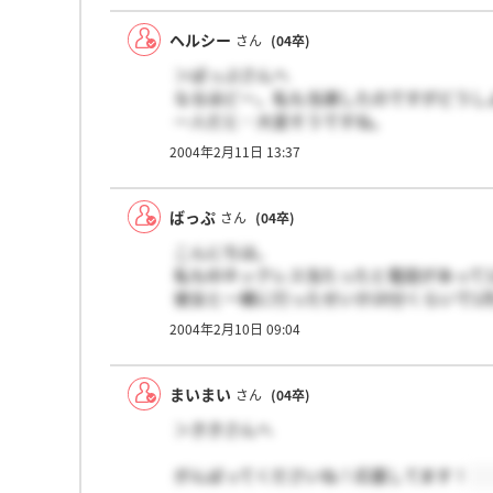
ヘルシー
さん
(04卒)
＞ばっぷさんへ
なるほどー。私も当選したのですがどうし
一人だと…大変そうですね。
ちなみにネックレスはいいものでしたか？
2004年2月11日 13:37
よろしければお聞かせください。
ばっぷ
さん
(04卒)
こんにちは。
私もIDネックレス当たったと電話があって
彼女と一緒に行ったせいか20分くらいで1
1月に出来上がりましたと連絡を受けて、再
2004年2月10日 09:04
ただ彼女抜きでまた来てくださいって言わ
過去ログを見るとあまり良い会社じゃなさ
まいまい
さん
(04卒)
＞ききさんへ
がんばってくださいね！応援してます！