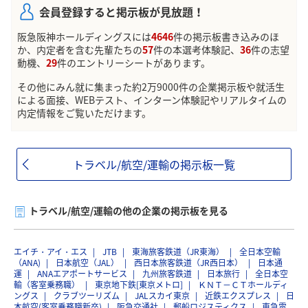
会員登録すると掲示板が見放題！
阪急阪神ホールディングスには
4646
件の掲示板書き込みのほ
か、内定者を含む先輩たちの
57
件の本選考体験記、
36
件の志望
動機、
29
件のエントリーシートがあります。
その他にみん就に集まった約2万9000件の企業掲示板や就活生
による面接、WEBテスト、インターン体験記やリアルタイムの
内定情報をご覧いただけます。
トラベル/航空/運輸の掲示板一覧
トラベル/航空/運輸の他の企業の掲示板を見る
エイチ・アイ・エス
JTB
東海旅客鉄道（JR東海）
全日本空輸
（ANA)
日本航空（JAL）
西日本旅客鉄道（JR西日本）
日本通
運
ANAエアポートサービス
九州旅客鉄道
日本旅行
全日本空
輸（客室乗務職）
東京地下鉄[東京メトロ]
ＫＮＴ－ＣＴホールディ
ングス
クラブツーリズム
JALスカイ東京
近鉄エクスプレス
日
本航空(客室乗務職新卒)
阪急交通社
郵船ロジスティクス
東急電