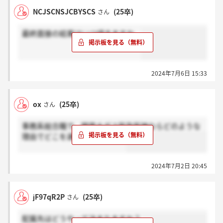
NCJSCNSJCBYSCS
(25卒)
さん
最終面接の結果はいつ頃きますか。
2024年7月6日 15:33
ox
(25卒)
さん
事務系総合職で、関電大ガス阪急阪神ならどのような
理由でどこを選択しますか？？
2024年7月2日 20:45
jF97qR2P
(25卒)
さん
配属先はどうやって決まりますか？