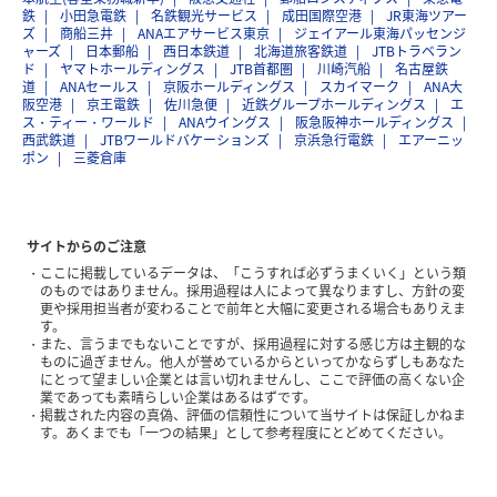
鉄
小田急電鉄
名鉄観光サービス
成田国際空港
JR東海ツアー
ズ
商船三井
ANAエアサービス東京
ジェイアール東海パッセンジ
ャーズ
日本郵船
西日本鉄道
北海道旅客鉄道
JTBトラベラン
ド
ヤマトホールディングス
JTB首都圏
川崎汽船
名古屋鉄
道
ANAセールス
京阪ホールディングス
スカイマーク
ANA大
阪空港
京王電鉄
佐川急便
近鉄グループホールディングス
エ
ス・ティー・ワールド
ANAウイングス
阪急阪神ホールディングス
西武鉄道
JTBワールドバケーションズ
京浜急行電鉄
エアーニッ
ポン
三菱倉庫
サイトからのご注意
ここに掲載しているデータは、「こうすれば必ずうまくいく」という類
のものではありません。採用過程は人によって異なりますし、方針の変
更や採用担当者が変わることで前年と大幅に変更される場合もありえま
す。
また、言うまでもないことですが、採用過程に対する感じ方は主観的な
ものに過ぎません。他人が誉めているからといってかならずしもあなた
にとって望ましい企業とは言い切れませんし、ここで評価の高くない企
業であっても素晴らしい企業はあるはずです。
掲載された内容の真偽、評価の信頼性について当サイトは保証しかねま
す。あくまでも「一つの結果」として参考程度にとどめてください。