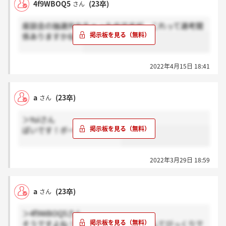
4f9WBOQ5
(23卒)
さん
座談会の抽選外れちゃったのですが、これって選考関
係ありますかね？
2022年4月15日 18:41
a
(23卒)
さん
＞Yuiさん
ぽいです！ボーダー低め！？
2022年3月29日 18:59
a
(23卒)
さん
＞4f9WBOQ5さん
そうですよね！そんな後に面接するなんてびっくりで