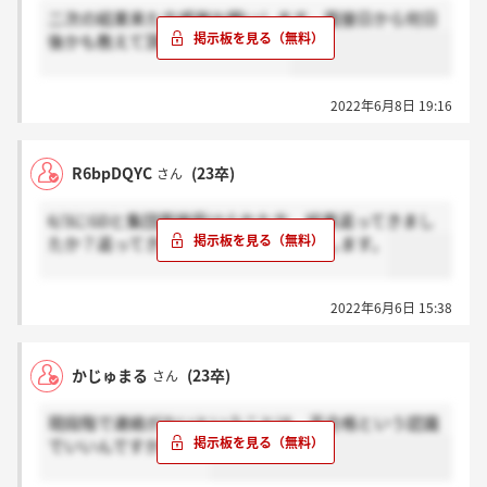
二次の結果来た方感謝お願いします。面接日から何日
後かも教えて頂ければ幸いです。
2022年6月8日 19:16
R6bpDQYC
(23卒)
さん
6/3にGDと集団面接受けられた方、結果返ってきまし
たか？返ってきた方いれば感謝お願いします。
2022年6月6日 15:38
かじゅまる
(23卒)
さん
現段階で連絡がないということは、不合格という認識
でいいんですかね…？