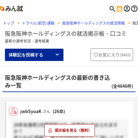
トップ
トラベル/航空/運輸
阪急阪神ホールディングスの就活情報
阪
阪急阪神ホールディングスの就活掲示板・口コミ
最新の選考状況・選考結果
お気に入り
(
9483
)
体験記を投稿する
阪急阪神ホールディングスの最新の書き込
み一覧
(全4646件)
jwbSyuaK
(26卒)
さん
26卒本選考2次面接受けて、結果来た方おられます
か？
来てれば”感謝”、来てなければ”ホント？”欲しいです