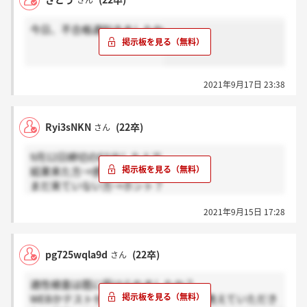
さん
今日、不合格通知きましたね
2021年9月17日 23:38
Ryi3sNKN
(22卒)
さん
9月12日締切のES出した人で
結果来た方→感謝
まだ来ていない方→ホント？
お願いします。
2021年9月15日 17:28
pg725wqla9d
(22卒)
さん
適性検査は既に受けられましたか？
WEBかテストセンターどっちだったか教えていただき