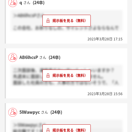
q
(24卒)
さん
＞AB6lhcsPさん
この会社、お祈りなしの、サイレントさよならなんで
すよね…
2023年3月28日 17:15
基本的に、面談は、志望部署の社員さんで、どんどん
肩書きが上がっていくイメージかと思います。
人事はあまり顔出しませんよね…
AB6lhcsP
(24卒)
さん
二次面談後、連絡来てない方いらっしゃいますか？
先週末に面談したのですが、結果が来ません。
面談した社員の方も、人事の方ではないそうで、「人
事から多分面接の案内が来ると思いますが…」と曖昧
2023年3月28日 15:56
な感じでおっしゃっていたので、本当に謎の面談でし
た…。
5lWawpyc
(24卒)
さん
＞5lWawpycさん
総合職です！何度もすいません。