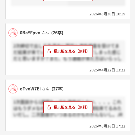
面談のときに話を聞いていた限りでは、働きやすい良
い会社だと思いました。
2026年3月30日 16:19
0BaYFpvn
(26卒)
さん
2次締切で出して先週末に面談と適性検査を受けてま
だ結果が来ていないんですけど、落ちてしまった感じ
だと思いますか？また、もう連絡が来た方はいらっし
ゃいますか？
2025年4月22日 13:22
qTvoW7Ei
(27卒)
さん
1次面談から1週間たっても連絡がこない、、、。これ
はもうダメなのか？他の人たちは合格通知来てるみた
いだし。二次面接がいつあるのかもわかんないし。JR
九州ってもしかしてサイレントなのかな、、。
2026年3月18日 17:22