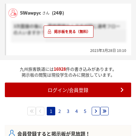
5lWawpyc
(24卒)
さん
3次面接の後に、最終面接なんですが同じ選考フロー
の人いますか？
2023年3月28日 10:10
九州旅客鉄道には
16928
件の書き込みがあります。
掲示板の閲覧は現役学生のみに開放しています。
ログイン/会員登録
1
2
3
4
5
会員登録すると掲示板が見放題！