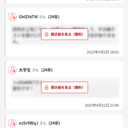
GhlZtkTM
(24卒)
さん
四月の上旬ごろに、社員さんと面談をして、その後テ
ストを受けに行ったのですが、何も音沙汰がありませ
ん。
テスト後、面接をされている方がいらっしゃったら、
2023年5月3日 18:02
感謝を押していただけると嬉しいです。
大学生
(24卒)
さん
＞vDiad9E7さん
翌日です！
2023年4月22日 22:06
xzSr9WqJ
(24卒)
さん