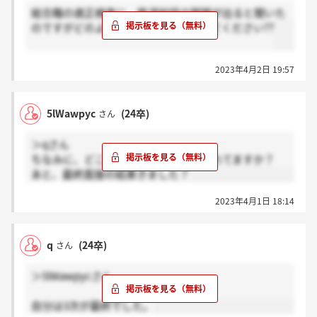
総合職の適正検査に、鉄道総研の問題が出ると聞いた
のですがどのように対策されたか教えてください??
2023年4月2日 19:57
5lWawpyc
(24卒)
さん
＞qさん
ちなみに、どこの部署を希望で選考されてますか？
あと、最終面接の結果きました？
2023年4月1日 18:14
q
(24卒)
さん
＞5lWawpycさん
自分は3次が最終でした。