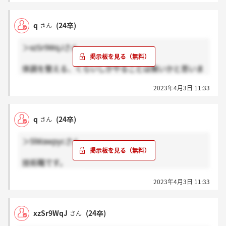
q
(24卒)
さん
＞xzSr9WqJさん
体調を整える、くらいしかやることは無いかと思いま
す。
2023年4月3日 11:33
自分は対策してません。
q
(24卒)
さん
＞5lWawpycさん
技術職です。
結果も来ました。
2023年4月3日 11:33
xzSr9WqJ
(24卒)
さん