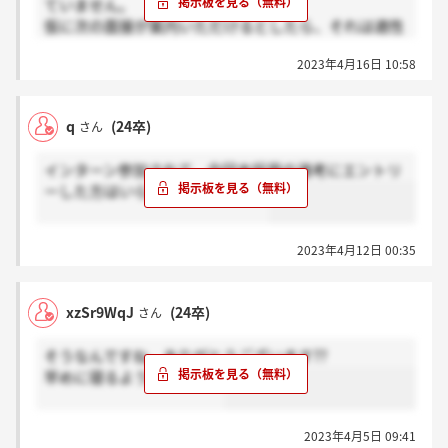
ていません。
仮に次の面接が案内いただけるとしたら、それは適性
検査受験後なのでしょうか?
2023年4月16日 10:58
受験会場と自宅が大変遠く、次の案内もないまま受け
るべきかどうか迷っています。
知っている方、もしくは三次面接まで行った方のご意
q
(24卒)
さん
見をお伺いしたいです。
インターン参加されて、今回本採用の選考にエントリ
ーした方はいらっしゃいますか？
2023年4月12日 00:35
xzSr9WqJ
(24卒)
さん
そうなんですね、ありがとうございます??
早めに寝るようにします！
2023年4月5日 09:41