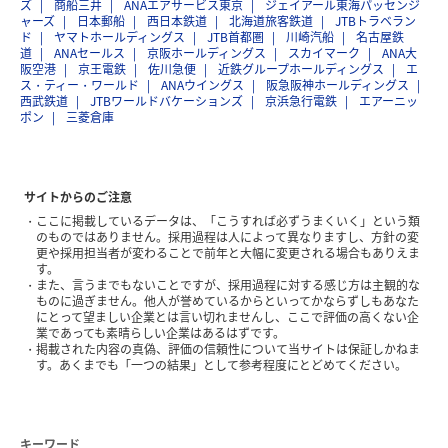
ズ
商船三井
ANAエアサービス東京
ジェイアール東海パッセンジ
ャーズ
日本郵船
西日本鉄道
北海道旅客鉄道
JTBトラベラン
ド
ヤマトホールディングス
JTB首都圏
川崎汽船
名古屋鉄
道
ANAセールス
京阪ホールディングス
スカイマーク
ANA大
阪空港
京王電鉄
佐川急便
近鉄グループホールディングス
エ
ス・ティー・ワールド
ANAウイングス
阪急阪神ホールディングス
西武鉄道
JTBワールドバケーションズ
京浜急行電鉄
エアーニッ
ポン
三菱倉庫
サイトからのご注意
ここに掲載しているデータは、「こうすれば必ずうまくいく」という類
のものではありません。採用過程は人によって異なりますし、方針の変
更や採用担当者が変わることで前年と大幅に変更される場合もありえま
す。
また、言うまでもないことですが、採用過程に対する感じ方は主観的な
ものに過ぎません。他人が誉めているからといってかならずしもあなた
にとって望ましい企業とは言い切れませんし、ここで評価の高くない企
業であっても素晴らしい企業はあるはずです。
掲載された内容の真偽、評価の信頼性について当サイトは保証しかねま
す。あくまでも「一つの結果」として参考程度にとどめてください。
キーワード