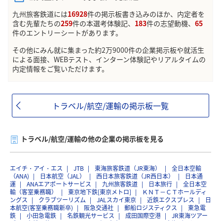
九州旅客鉄道には
16928
件の掲示板書き込みのほか、内定者を
含む先輩たちの
259
件の本選考体験記、
183
件の志望動機、
65
件のエントリーシートがあります。
その他にみん就に集まった約2万9000件の企業掲示板や就活生
による面接、WEBテスト、インターン体験記やリアルタイムの
内定情報をご覧いただけます。
トラベル/航空/運輸の掲示板一覧
トラベル/航空/運輸の他の企業の掲示板を見る
エイチ・アイ・エス
JTB
東海旅客鉄道（JR東海）
全日本空輸
（ANA)
日本航空（JAL）
西日本旅客鉄道（JR西日本）
日本通
運
ANAエアポートサービス
九州旅客鉄道
日本旅行
全日本空
輸（客室乗務職）
東京地下鉄[東京メトロ]
ＫＮＴ－ＣＴホールディ
ングス
クラブツーリズム
JALスカイ東京
近鉄エクスプレス
日
本航空(客室乗務職新卒)
阪急交通社
郵船ロジスティクス
東急電
鉄
小田急電鉄
名鉄観光サービス
成田国際空港
JR東海ツアー