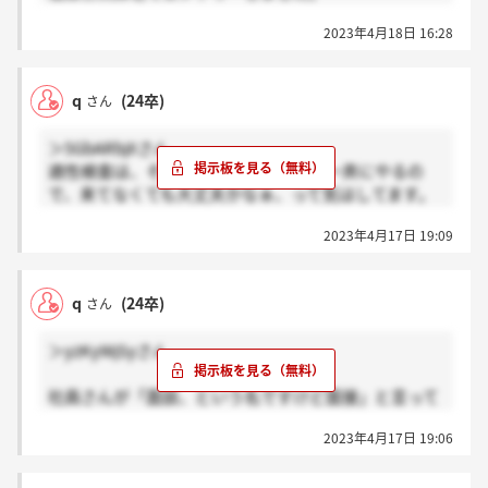
試験の案内は二次面接の翌日くらいにきましたが、な
2023年4月18日 16:28
んにせよ会場が自宅から本当に遠いので、サイレント
なら行かなくても...という思いもあったり...
とはいえ今回の日程以降、追加の日程がないらしいの
q
(24卒)
さん
で、次の案内があると信じて受けてみようと思ってい
ます。
＞5GbARbjXさん
適性検査は、その試験の特性上会場で一斉にやるの
他に二次面接受けた方はどうでしょうか?
で、来てなくても大丈夫かなぁ、って気はしてます。
他サイトですと、3次以降の案内は3日以内だったり、
自分は、1次と2次の間に来ましたが(連絡は1次面接中
1週間以上だったりまちまちなようですので気になり
2023年4月17日 19:09
に来たと言う…)選考が早いほうだったので、志望ごと
ます...
にどのタイミングで、と言う差はあるかと思います。
q
(24卒)
さん
＞yzKyWjSyさん
社員さんが「面談、という名ですけど面接」と言って
ました笑
2023年4月17日 19:06