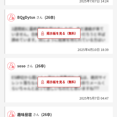
2025年7月7日 14:24
BQgDytsn
(26卒)
さん
2週間前に最終面接を受けましたが、未だ連絡が来て
いません。合格の可能性はほとんどないだろうと半ば
諦めています。同じように結果を待たれている方はい
らっしゃいますか？
2025年4月10日 18:39
soso
(26卒)
さん
ES締切から既に１ヶ月以上返事がない私は、絶対サイ
レント落ちなんだろうと思いながら、お祈りメールく
らいちゃんと送って欲しいものだと思いますね???
2025年5月7日 04:47
趣味昼寝
(26卒)
さん