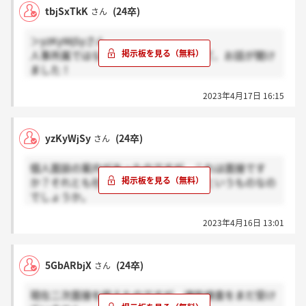
tbjSxTkK
(24卒)
さん
＞yzKyWjSyさん
人事所属ではない社員の方と面談をして、お話が聞け
ました！
面談のはじめに志望動機やガクチカの掘り下げはあり
2023年4月17日 16:15
ます！
yzKyWjSy
(24卒)
さん
個人面談の案内があったのですが、これは面接です
か？それとも社員の方にお話を聞けるというものなの
でしょうか。
すでにweb面談された方がいたら、教えていただきた
2023年4月16日 13:01
いです。
5GbARbjX
(24卒)
さん
現在二次面接を終えたのですが、適性検査をまだ受け