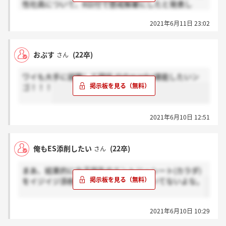
性社員について、8日付で懲戒解雇にしたと発表し
た。同社は「個人的に連絡・面会を行うなど社内ルー
2021年6月11日 23:02
ルを逸脱した」として、処分を検討していた。
同社によると、男性社員は1月開催の同社のインタ
おぷす
(22卒)
さん
ーンシップで、女子大学生と知り合った。終了後の2
月下旬に携帯電話の無料通信アプリ「LINE（ライ
ワイも大手に就職して現役JDのmanko堪能したいン
ン）」で呼び出し、食事やホテルに行くなどした。
ゴ！！！
週刊誌に取材された男性社員からの報告を受け、同
社は6月2日に「不適切」として公表。男性社員のほ
2021年6月10日 12:51
か、管理責任のある上司などについても「しかるべき
厳正な社内処分をした」という。
俺もES添削したい
(22卒)
さん
強制わいせつでは？
まあ、結果的に女子学生のエントリーシート(カラダ)
をイジイジ添削したんだから、嘘は付いてないよな。
2021年6月10日 10:29