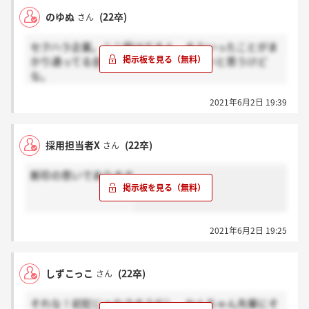
のゆぬ
(22卒)
さん
セクハラ企業。ここ受けてる人、そういったことがま
かり通ってる会社には行かない方がいいと思うけど
な。
内定ほしくて判断鈍ってるだろうけど冷静になって。
2021年6月2日 19:39
世の中には企業ってごまんとあるよ。
採用担当者X
(22卒)
さん
断珍の思いであります
2021年6月2日 19:25
しずこっこ
(22卒)
さん
それな！初犯じゃなさそうだし、わんちゃん先輩にそ