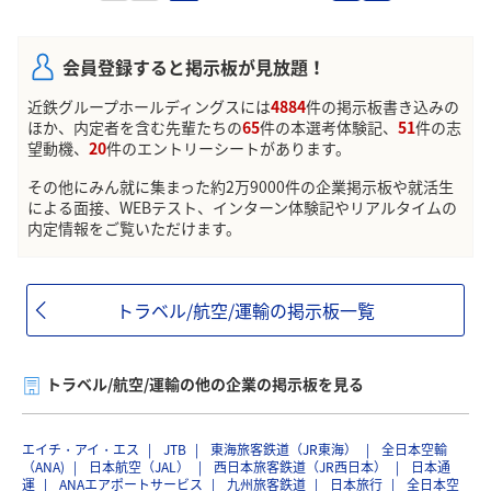
会員登録すると掲示板が見放題！
近鉄グループホールディングスには
4884
件の掲示板書き込みの
ほか、内定者を含む先輩たちの
65
件の本選考体験記、
51
件の志
望動機、
20
件のエントリーシートがあります。
その他にみん就に集まった約2万9000件の企業掲示板や就活生
による面接、WEBテスト、インターン体験記やリアルタイムの
内定情報をご覧いただけます。
トラベル/航空/運輸の掲示板一覧
トラベル/航空/運輸の他の企業の掲示板を見る
エイチ・アイ・エス
JTB
東海旅客鉄道（JR東海）
全日本空輸
（ANA)
日本航空（JAL）
西日本旅客鉄道（JR西日本）
日本通
運
ANAエアポートサービス
九州旅客鉄道
日本旅行
全日本空