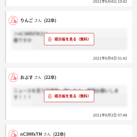
2021年6月4日 10:42
りんご
(22卒)
さん
＞nC3MfxTMさん
誰ですか
2021年6月4日 01:42
おぷす
(22卒)
さん
ニュースを見て正直勃、起した人、感謝お願いしま
す！！！
2021年6月3日 07:48
nC3MfxTM
(22卒)
さん