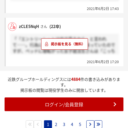
2021年6月2日 17:43
zCLE5NqH
(22卒)
さん
「『エントリーシートは中で見るから』と言われ
て……。行為に及ばないようソファに座っていたので
すが、ベッドに寝転がった女子就活生さんは『こっち
に来ないと見られないよ』と言ってきた。採用に影響
2021年6月2日 17:20
が出ると思った私は断れず、肉体関係を持ってしまい
ました」、、、
未だにこんな人が人事部にいる企業がいるんやな?
近鉄グループホールディングスには
4884
件の書き込みがありま
す。
掲示板の閲覧は現役学生のみに開放しています。
ログイン/会員登録
1
2
3
4
5