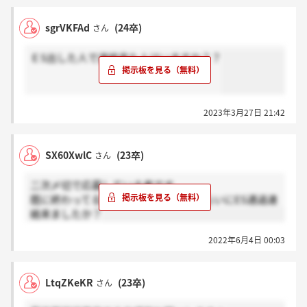
sgrVKFAd
(24卒)
さん
ＥS出した人で連絡来た人はいますか？？
2023年3月27日 21:42
SX60XwlC
(23卒)
さん
二次〆切で応募している者です。
既に終わってる方も含めて、何日後くらいにES通過連
絡来ましたか？
2022年6月4日 00:03
LtqZKeKR
(23卒)
さん