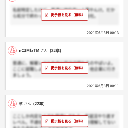
名前特定したけど、普通に地位高い人事やんけ。だか
ら処分で終わったのか。やばいなこの会社。
2021年6月3日 00:13
nC3MfxTM
(22卒)
さん
普通に、解雇レベルなのに処分で終わるのやばいよ。
ここに就職しようとしてる人もやばい。他企業に行き
ましょう。
2021年6月3日 00:11
草
(22卒)
さん
ここしか内定なくても辞退してもう一年就活やり直す
レベル。不適切とかじゃなくて犯罪なの理解してない