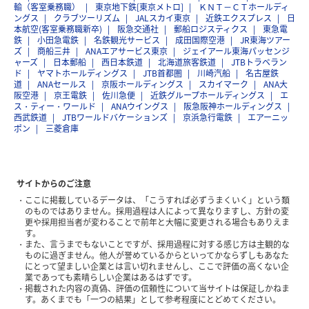
輸（客室乗務職）
東京地下鉄[東京メトロ]
ＫＮＴ－ＣＴホールディ
ングス
クラブツーリズム
JALスカイ東京
近鉄エクスプレス
日
本航空(客室乗務職新卒)
阪急交通社
郵船ロジスティクス
東急電
鉄
小田急電鉄
名鉄観光サービス
成田国際空港
JR東海ツアー
ズ
商船三井
ANAエアサービス東京
ジェイアール東海パッセンジ
ャーズ
日本郵船
西日本鉄道
北海道旅客鉄道
JTBトラベラン
ド
ヤマトホールディングス
JTB首都圏
川崎汽船
名古屋鉄
道
ANAセールス
京阪ホールディングス
スカイマーク
ANA大
阪空港
京王電鉄
佐川急便
近鉄グループホールディングス
エ
ス・ティー・ワールド
ANAウイングス
阪急阪神ホールディングス
西武鉄道
JTBワールドバケーションズ
京浜急行電鉄
エアーニッ
ポン
三菱倉庫
サイトからのご注意
ここに掲載しているデータは、「こうすれば必ずうまくいく」という類
のものではありません。採用過程は人によって異なりますし、方針の変
更や採用担当者が変わることで前年と大幅に変更される場合もありえま
す。
また、言うまでもないことですが、採用過程に対する感じ方は主観的な
ものに過ぎません。他人が誉めているからといってかならずしもあなた
にとって望ましい企業とは言い切れませんし、ここで評価の高くない企
業であっても素晴らしい企業はあるはずです。
掲載された内容の真偽、評価の信頼性について当サイトは保証しかねま
す。あくまでも「一つの結果」として参考程度にとどめてください。