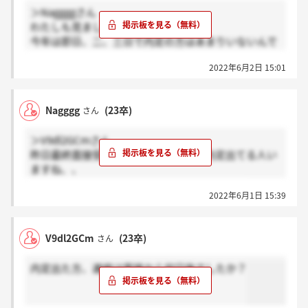
＞Naggggさん
わたしも見ました、、
今年は即日、二、三日で内定の方はあまりいないんで
すかね、、、
2022年6月2日 15:01
Nagggg
(23卒)
さん
＞V9dl2GCmさん
昨日最終面接受けて、その日のうちに内定出てる人い
ますね、、
就活会議という掲示板に書き込みがありました
2022年6月1日 15:39
V9dl2GCm
(23卒)
さん
内定出た方、連絡は面接から何日後でしたか？