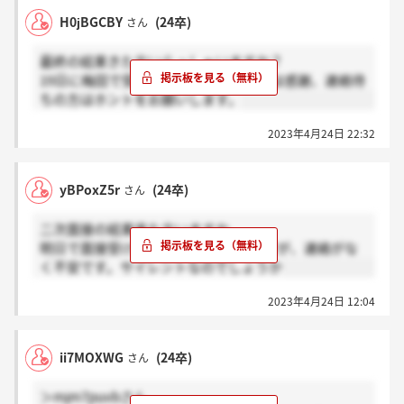
H0jBGCBY
(24卒)
さん
最終の結果きた方いらっしゃいますか？
19日に梅田で受けました。結果きた方は感謝、連絡待
ちの方はホントをお願いします。
2023年4月24日 22:32
yBPoxZ5r
(24卒)
さん
二次面接の結果来た方いますか。
明日で面接受けた日から2週間なのですが、連絡がな
く不安です。サイレントなのでしょうか
2023年4月24日 12:04
ii7MOXWG
(24卒)
さん
＞mjm7puvbさん