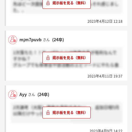
先ほど一次面接終わったんですけど私もそれ感じまし
た、、
部活動以外の課外活動をより推している身なんですけ
2023年4月12日 12:18
ど自分だけ追加質問が圧倒的に少なくて悲しかったで
す、、
mjm7puvb
(24卒)
さん
1次落ちた！！やっぱりここは体育会系が有利なんで
すかね？
グループでも体育会や部活動のエピソードにやたら食
いついていたので。。！！！
2023年4月11日 19:37
Ayy
(24卒)
さん
2次選考（大阪）満席で予約できない、、追加日程5月
以降だけやったら悲しいなあ
2023年4月9日 14:22