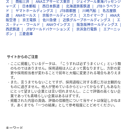
ズ
商船三井
ANAエアサービス東京
ジェイアール東海パッセンジ
ャーズ
日本郵船
西日本鉄道
北海道旅客鉄道
JTBトラベラン
ド
ヤマトホールディングス
JTB首都圏
川崎汽船
名古屋鉄
道
ANAセールス
京阪ホールディングス
スカイマーク
ANA大
阪空港
京王電鉄
佐川急便
近鉄グループホールディングス
エ
ス・ティー・ワールド
ANAウイングス
阪急阪神ホールディングス
西武鉄道
JTBワールドバケーションズ
京浜急行電鉄
エアーニッ
ポン
三菱倉庫
サイトからのご注意
ここに掲載しているデータは、「こうすれば必ずうまくいく」という類
のものではありません。採用過程は人によって異なりますし、方針の変
更や採用担当者が変わることで前年と大幅に変更される場合もありえま
す。
また、言うまでもないことですが、採用過程に対する感じ方は主観的な
ものに過ぎません。他人が誉めているからといってかならずしもあなた
にとって望ましい企業とは言い切れませんし、ここで評価の高くない企
業であっても素晴らしい企業はあるはずです。
掲載された内容の真偽、評価の信頼性について当サイトは保証しかねま
す。あくまでも「一つの結果」として参考程度にとどめてください。
キーワード