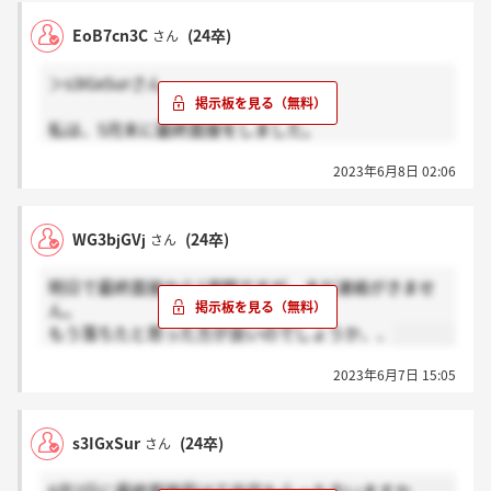
EoB7cn3C
(24卒)
さん
＞s3IGxSurさん
私は、5月末に最終面接をしました。
即日電話連絡があり、夕方17時半ごろだったと思いま
2023年6月8日 02:06
す。
WG3bjGVj
(24卒)
さん
明日で最終面接から1週間ですが、まだ連絡がきませ
ん。
もう落ちたと思った方が良いのでしょうか、、
2023年6月7日 15:05
s3IGxSur
(24卒)
さん