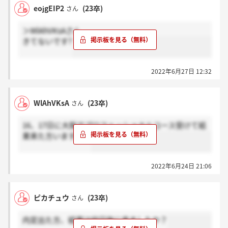
eojgEIP2
(23卒)
さん
＞WlAhVKsAさん
きてないです?
2022年6月27日 12:32
WlAhVKsA
(23卒)
さん
16、17日に大阪でプロフェッショナルコース受けて結
果来た方いますか？
2022年6月24日 21:06
ピカチュウ
(23卒)
さん
内定出た方、結果は何日後に来ましたか？