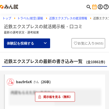
トップ
トラベル/航空/運輸
近鉄エクスプレスの就活情報
近鉄エクス
近鉄エクスプレスの就活掲示板・口コミ
最新の選考状況・選考結果
お気に入り
(
9655
)
体験記を投稿する
近鉄エクスプレスの最新の書き込み一覧
(全10861件)
bau9r6xK
(26卒)
さん
内定もらえた方いますか？