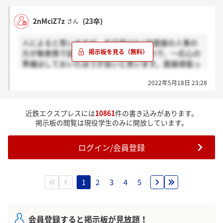
2nMciZ7z
(23卒)
さん
人によると思いますが、先日受けた1次面接の人事の
方が無表情で話しにくい雰囲気だったので、一応心の
準備はしておいたほうが良いと思います。面接頑張っ
てください◎
2022年5月18日 23:28
近鉄エクスプレスには
10861
件の書き込みがあります。
掲示板の閲覧は現役学生のみに開放しています。
ログイン/会員登録
1
2
3
4
5
会員登録すると掲示板が見放題！