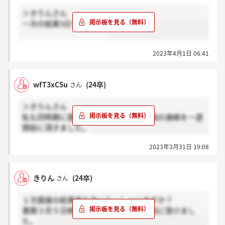
＞きりんさん
一次の結果3日できました
2023年4月1日 06:41
wfT3xC5u
(24卒)
さん
＞きりんさん
私も同時期に面接を受けましたが、通過の連絡を一週
間前に頂きました。
2023年3月31日 19:08
きりん
(24卒)
さん
１次面接の結果来た方いらっしゃいますか？
書類３月５日締切で面接は１週間ほど前に受けまし
た。