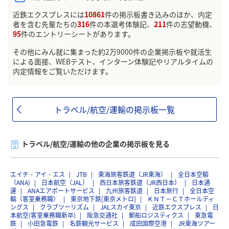
近鉄エクスプレスには
10861
件の掲示板書き込みのほか、内定
者を含む先輩たちの
316
件の本選考体験記、
211
件の志望動機、
95
件のエントリーシートがあります。
その他にみん就に集まった約2万9000件の企業掲示板や就活生
による面接、WEBテスト、インターン体験記やリアルタイムの
内定情報をご覧いただけます。
トラベル/航空/運輸の掲示板一覧
トラベル/航空/運輸の他の企業の掲示板を見る
エイチ・アイ・エス
JTB
東海旅客鉄道（JR東海）
全日本空輸
（ANA)
日本航空（JAL）
西日本旅客鉄道（JR西日本）
日本通
運
ANAエアポートサービス
九州旅客鉄道
日本旅行
全日本空
輸（客室乗務職）
東京地下鉄[東京メトロ]
ＫＮＴ－ＣＴホールディ
ングス
クラブツーリズム
JALスカイ東京
近鉄エクスプレス
日
本航空(客室乗務職新卒)
阪急交通社
郵船ロジスティクス
東急電
鉄
小田急電鉄
名鉄観光サービス
成田国際空港
JR東海ツアー