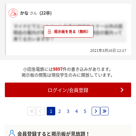
かな
(22卒)
さん
マイナビでエントリーしたあとWebセミナー以外の説
明会の案内が来ていないのですが、説明会の案内って
来てる方いますか？
2021年3月16日 12:17
小田急電鉄には
9897
件の書き込みがあります。
掲示板の閲覧は現役学生のみに開放しています。
ログイン/会員登録
1
2
3
4
5
会員登録すると掲示板が見放題！