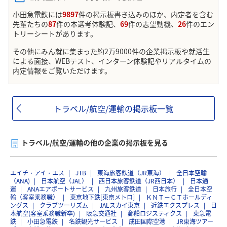
小田急電鉄には
9897
件の掲示板書き込みのほか、内定者を含む
先輩たちの
87
件の本選考体験記、
69
件の志望動機、
26
件のエン
トリーシートがあります。
その他にみん就に集まった約2万9000件の企業掲示板や就活生
による面接、WEBテスト、インターン体験記やリアルタイムの
内定情報をご覧いただけます。
トラベル/航空/運輸の掲示板一覧
トラベル/航空/運輸の他の企業の掲示板を見る
エイチ・アイ・エス
JTB
東海旅客鉄道（JR東海）
全日本空輸
（ANA)
日本航空（JAL）
西日本旅客鉄道（JR西日本）
日本通
運
ANAエアポートサービス
九州旅客鉄道
日本旅行
全日本空
輸（客室乗務職）
東京地下鉄[東京メトロ]
ＫＮＴ－ＣＴホールディ
ングス
クラブツーリズム
JALスカイ東京
近鉄エクスプレス
日
本航空(客室乗務職新卒)
阪急交通社
郵船ロジスティクス
東急電
鉄
小田急電鉄
名鉄観光サービス
成田国際空港
JR東海ツアー