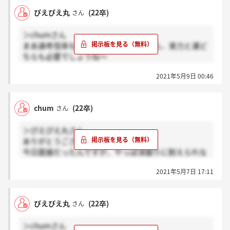
ぴえぴえ丸
(22卒)
さん
＞chumさん
まあ選考倍率も非常に高いでしょうから、実力と運ど
ちらも必要でしょうね～
私も今一つ精彩を欠いた感じなので、微妙な気持ちで
2021年5月9日 00:46
す。
良い結果が来ると信じて待ちつつ、他の企業の研究も
進めていくべきでしょうね、、
chum
(22卒)
さん
＞ぴえぴえ丸さん
ありがとうございます！！
今日面接だったんですが、やっぱ深掘りに耐えられな
いとお祈りですよね?
2021年5月7日 17:11
準備不足でやられちゃいました笑笑
ぴえぴえ丸
(22卒)
さん
＞chumさん