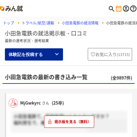
トップ
トラベル/航空/運輸
小田急電鉄の就活情報
小田急電鉄の就活
小田急電鉄の就活掲示板・口コミ
最新の選考状況・選考結果
お気に入り
(
13715
)
体験記を投稿する
小田急電鉄の最新の書き込み一覧
(全9897件)
MjGwkyrc
(25卒)
さん
小田急電鉄て、平均年収いくらくらいですか？
福利厚生で、乗り放題何ですかね？