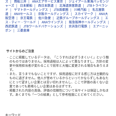
ズ
商船三井
ANAエアサービス東京
ジェイアール東海パッセンジ
ャーズ
日本郵船
西日本鉄道
北海道旅客鉄道
JTBトラベラン
ド
ヤマトホールディングス
JTB首都圏
川崎汽船
名古屋鉄
道
ANAセールス
京阪ホールディングス
スカイマーク
ANA大
阪空港
京王電鉄
佐川急便
近鉄グループホールディングス
エ
ス・ティー・ワールド
ANAウイングス
阪急阪神ホールディングス
西武鉄道
JTBワールドバケーションズ
京浜急行電鉄
エアーニッ
ポン
三菱倉庫
サイトからのご注意
ここに掲載しているデータは、「こうすれば必ずうまくいく」という類
のものではありません。採用過程は人によって異なりますし、方針の変
更や採用担当者が変わることで前年と大幅に変更される場合もありえま
す。
また、言うまでもないことですが、採用過程に対する感じ方は主観的な
ものに過ぎません。他人が誉めているからといってかならずしもあなた
にとって望ましい企業とは言い切れませんし、ここで評価の高くない企
業であっても素晴らしい企業はあるはずです。
掲載された内容の真偽、評価の信頼性について当サイトは保証しかねま
す。あくまでも「一つの結果」として参考程度にとどめてください。
キーワード