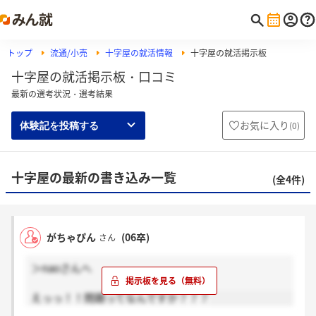
トップ
流通/小売
十字屋の就活情報
十字屋の就活掲示板
十字屋の就活掲示板・口コミ
最新の選考状況・選考結果
お気に入り
(
0
)
体験記を投稿する
十字屋の最新の書き込み一覧
(全4件)
がちゃぴん
(06卒)
さん
＞naoさんへ
えっっ！！問題ってなんですか？？？