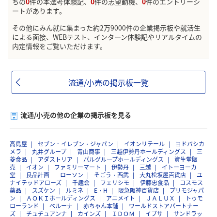
ちの
0
件の本選考体験記、
0
件の志望動機、
0
件のエントリーシ
ートがあります。
その他にみん就に集まった約2万9000件の企業掲示板や就活生
による面接、WEBテスト、インターン体験記やリアルタイムの
内定情報をご覧いただけます。
流通/小売の掲示板一覧
流通/小売の他の企業の掲示板を見る
高島屋
セブン‐イレブン・ジャパン
イオンリテール
ヨドバシカ
メラ
丸井グループ
青山商事
三越伊勢丹ホールディングス
三
菱食品
アダストリア
パルグループホールディングス
資生堂販
売
イオン
ファミリーマート
伊勢丹
三越
イトーヨーカ
堂
良品計画
ローソン
そごう・西武
大丸松坂屋百貨店
ユ
ナイテッドアローズ
千趣会
フェリシモ
伊藤忠食品
コスモス
薬品
スズケン
ルミネ
E・H
阪急阪神百貨店
プリモジャパ
ン
ＡＯＫＩホールディングス
アニメイト
ＪＡＬＵＸ
トゥモ
ローランド
ベルーナ
赤ちゃん本舗
ワールドストアパートナー
ズ
チュチュアンナ
カインズ
ＩＤＯＭ
イプサ
サンドラッ