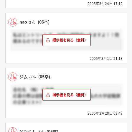
2005年3月24日 17:12
nao
(06卒)
さん
私はエントリーして、25日に説明会いきますよ！！問
題あるのですか？
2005年3月1日 21:13
ジム
(05卒)
さん
会社名 （株）十字屋
応募の際は就職課に相談に来ること （私の大学就職課
の企業リスト）
とありますが問題のある企業なのでしょうか。
2005年2月28日 02:49
ともくん
(05卒)
さん