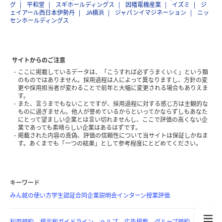
グ
平和堂
スギホールディングス
因幡電機産業
イズミ
ジ
ェイアール西日本伊勢丹
JA横浜
ジャパンイマジネーション
ニッ
センホールディングス
サイトからのご注意
ここに掲載しているデータは、「こうすれば必ずうまくいく」という類
のものではありません。採用過程は人によって異なりますし、方針の変
更や採用担当者が変わることで前年と大幅に変更される場合もありえま
す。
また、言うまでもないことですが、採用過程に対する感じ方は主観的な
ものに過ぎません。他人が誉めているからといってかならずしもあなた
にとって望ましい企業とは言い切れませんし、ここで評価の高くない企
業であっても素晴らしい企業はあるはずです。
掲載された内容の真偽、評価の信頼性について当サイトは保証しかねま
す。あくまでも「一つの結果」として参考程度にとどめてください。
キーワード
みん就の使い方
学生認証
合同企業説明会
インターン
授業評価
利用規約
掲示板ガイドライン
ヘルプ
広告掲載
グループ規約