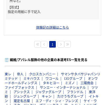
所など。
【形式】
指定の用紙に手で記入
体験記の詳細はこちら
1
繊維/アパレル服飾の他の企業の本選考ES一覧を見る
東レ
帝人
クロスカンパニー
サマンサタバサジャパンリ
ミテッド
ミキハウス
ワコール
LVJグループ
オンワ
ードホールディングス
タキヒヨー
ミズノ
三陽商会
ファイブフォックス
サンエー・インターナショナル
ツツ
ミ
アシックス
ジャヴァグループ
フランドル
東洋
紡
ジュングループ
キャン
たけうちグループ
イトキ
ン
瀧定名古屋
エフ・ディ・シィ・フレンズ
ケイ・ウ