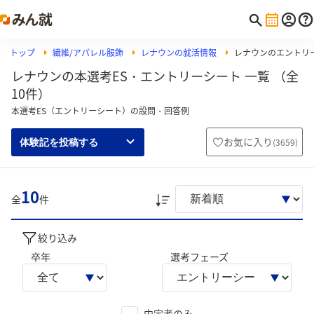
トップ
繊維/アパレル服飾
レナウンの就活情報
レナウンのエントリ
レナウンの本選考ES・エントリーシート 一覧 （全
10件）
本選考ES（エントリーシート）の設問・回答例
お気に入り
(
3659
)
体験記を投稿する
10
全
件
絞り込み
卒年
選考フェーズ
内定者のみ