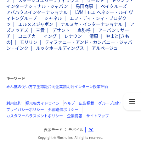
ノ
スタージュエリーブティックス
ワールド
トリンプ・
インターナショナル・ジャパン
島田商事
ベイクルーズ
アバハウスインターナショナル
LVMHモエ ヘネシー・ルイ ヴ
ィトングループ
シャネル
エフ・ディ・シィ・プロダク
ツ
エルメスジャポン
ナルミヤ・インターナショナル
ア
ズノゥアズ
三貴
デサント
卑弥呼
アーバンリサー
チ
ユニチカ
イング
レナウン
清原
やまと[きも
の]
モリリン
ティファニー・アンド・カンパニー・ジャパ
ン・インク
ルックホールディングス
アルページュ
キーワード
みん就の使い方
学生認証
合同企業説明会
インターン
授業評価
利用規約
掲示板ガイドライン
ヘルプ
広告掲載
グループ規約
プライバシーポリシー
外部送信ポリシー
カスタマーハラスメントポリシー
企業情報
サイトマップ
表示モード
モバイル
PC
Copyright © Minshu Inc. All rights reserved.