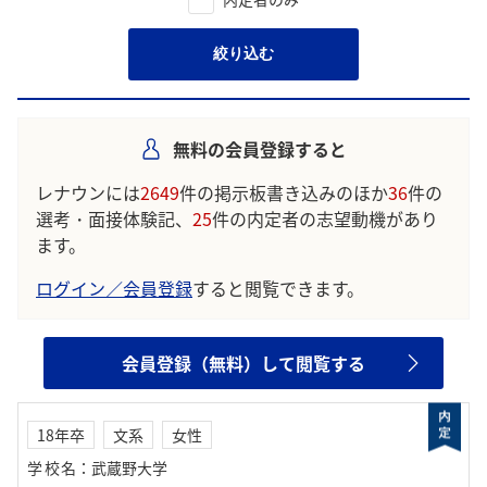
絞り込む
無料の会員登録すると
レナウンには
2649
件の掲示板書き込みのほか
36
件の
選考・面接体験記、
25
件の内定者の志望動機があり
ます。
ログイン／会員登録
すると閲覧できます。
会員登録（無料）して閲覧する
18年卒
文系
女性
学校名
：
武蔵野大学