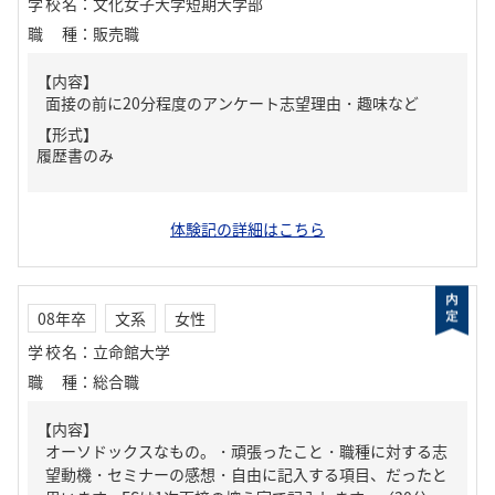
学校名
：
文化女子大学短期大学部
職種
：
販売職
【内容】
面接の前に20分程度のアンケート志望理由・趣味など
【形式】
履歴書のみ
体験記の詳細はこちら
08年卒
文系
女性
学校名
：
立命館大学
職種
：
総合職
【内容】
オーソドックスなもの。・頑張ったこと・職種に対する志
望動機・セミナーの感想・自由に記入する項目、だったと