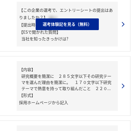
【この企業の選考で、エントリーシートの提出はあ
りましたか？】
はい
選考体験記を見る（無料）
【提出時期】
2023年02月下旬
【ESで聞かれた質問】
当社を知ったきっかけは?
【内容】
研究概要を簡潔に ２８５文字以下その研究テー
マを選んだ理由を簡潔に。 １７０文字以下研究
テーマで熱意を持って取り組んだこと ２２０...
【形式】
採用ホームページから記入