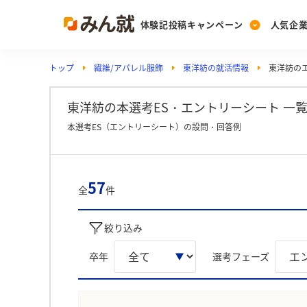
体験記投稿キャンペーン
人気企
トップ
繊維/アパレル服飾
東洋紡の就活情報
東洋紡の
Post
Ranking
PickUp
投稿する
ランキングを見る
注目の企業特集
東洋紡の本選考ES・エントリーシート 一覧
本選考ES（エントリーシート）の設問・回答例
Vote
投票する
57
全
件
動画で知ろう！業界・
絞り込み
卒年
選考フェーズ