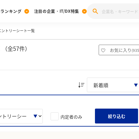
業ランキング
注目の企業・IT/DX特集
エントリーシート一覧
注目の企業特集
みんなのIT業界新卒就職人気企業ランキング
みんな
[27卒] 本選考体験記投稿キャンペーン
28卒 注目企業特集
27卒 注目企業特集
みんなのDX企業就職ブランド調査
 （全57件）
お気に入り
(
93
注目のIT・DX企業特集
28卒 IT・DX企業特集
27卒 IT・DX企業特集
28卒
みんなのIT業界新卒就職人気企業ランキング
みんな
企業研究
絞り込む
内定者のみ