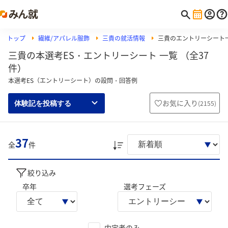
トップ
繊維/アパレル服飾
三貴の就活情報
三貴のエントリーシート
三貴の本選考ES・エントリーシート 一覧 （全37
件）
本選考ES（エントリーシート）の設問・回答例
お気に入り
(
2155
)
体験記を投稿する
37
全
件
絞り込み
卒年
選考フェーズ
内定者のみ