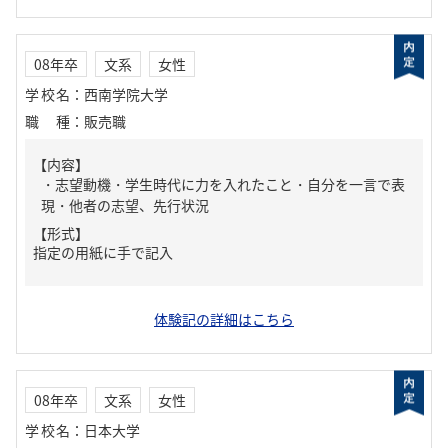
08年卒
文系
女性
学校名
：
西南学院大学
職種
：
販売職
【内容】
・志望動機・学生時代に力を入れたこと・自分を一言で表
現・他者の志望、先行状況
【形式】
指定の用紙に手で記入
体験記の詳細はこちら
08年卒
文系
女性
学校名
：
日本大学