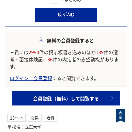
絞り込む
無料の会員登録すると
三貴には
2990
件の掲示板書き込みのほか
139
件の選
考・面接体験記、
86
件の内定者の志望動機がありま
す。
ログイン／会員登録
すると閲覧できます。
会員登録（無料）して閲覧する
13年卒
文系
女性
学校名
：
立正大学