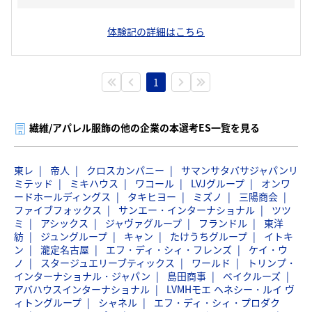
体験記の詳細はこちら
1
繊維/アパレル服飾の他の企業の本選考ES一覧を見る
東レ
帝人
クロスカンパニー
サマンサタバサジャパンリ
ミテッド
ミキハウス
ワコール
LVJグループ
オンワ
ードホールディングス
タキヒヨー
ミズノ
三陽商会
ファイブフォックス
サンエー・インターナショナル
ツツ
ミ
アシックス
ジャヴァグループ
フランドル
東洋
紡
ジュングループ
キャン
たけうちグループ
イトキ
ン
瀧定名古屋
エフ・ディ・シィ・フレンズ
ケイ・ウ
ノ
スタージュエリーブティックス
ワールド
トリンプ・
インターナショナル・ジャパン
島田商事
ベイクルーズ
アバハウスインターナショナル
LVMHモエ ヘネシー・ルイ ヴ
ィトングループ
シャネル
エフ・ディ・シィ・プロダク