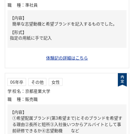
職種
：
準社員
【内容】
簡単な志望動機と希望ブランドを記入するものでした。
【形式】
指定の用紙に手で記入
体験記の詳細はこちら
06年卒
その他
女性
学校名
：
京都産業大学
職種
：
販売職
【内容】
①希望配属ブランド(第3希望まで)とそのブランドを希望す
る理由②長所と短所③入社後いつからアルバイトとして事
前研修できるか④志望動機 など