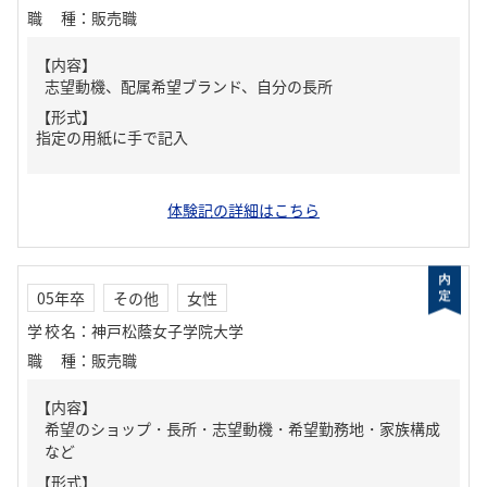
職種
：
販売職
【内容】
志望動機、配属希望ブランド、自分の長所
【形式】
指定の用紙に手で記入
体験記の詳細はこちら
05年卒
その他
女性
学校名
：
神戸松蔭女子学院大学
職種
：
販売職
【内容】
希望のショップ・長所・志望動機・希望勤務地・家族構成
など
【形式】