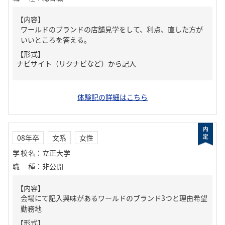
【内容】
ワールドのブランドの店舗見学をして、利点、直した方が
いいところを答える。
【形式】
ナビサイト（リクナビなど）から記入
体験記の詳細はこちら
08年卒
文系
女性
学校名
：
立正大学
職種
：
非公開
【内容】
会場にて記入興味があるワールドのブランド3つと理由希望
勤務地
【形式】