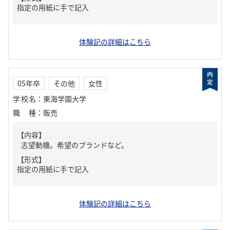
指定の用紙に手で記入
体験記の詳細はこちら
05年卒
その他
女性
学校名
：
東海学園大学
職種
：
販売
【内容】
志望動機。希望のブランドなど。
【形式】
指定の用紙に手で記入
体験記の詳細はこちら