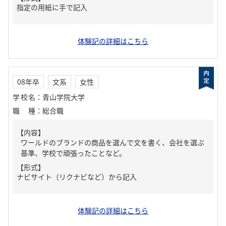
指定の用紙に手で記入
体験記の詳細はこちら
08年卒
文系
女性
学校名
：
青山学院大学
職種
：
総合職
【内容】
ワールドのブランドの商品を選んで文を書く、会社を選ぶ
基準、学校で頑張ったことなど。
【形式】
ナビサイト（リクナビなど）から記入
体験記の詳細はこちら