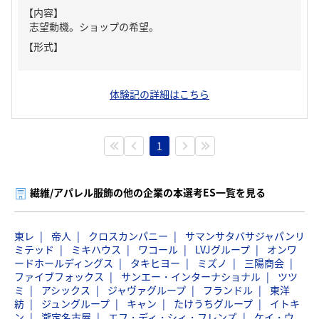
【内容】
志望動機。ショップの希望。
【形式】
体験記の詳細はこちら
1
繊維/アパレル服飾の他の企業の本選考ES一覧を見る
東レ
帝人
クロスカンパニー
サマンサタバサジャパンリ
ミテッド
ミキハウス
ワコール
LVJグループ
オンワ
ードホールディングス
タキヒヨー
ミズノ
三陽商会
ファイブフォックス
サンエー・インターナショナル
ツツ
ミ
アシックス
ジャヴァグループ
フランドル
東洋
紡
ジュングループ
キャン
たけうちグループ
イトキ
ン
瀧定名古屋
エフ・ディ・シィ・フレンズ
ケイ・ウ