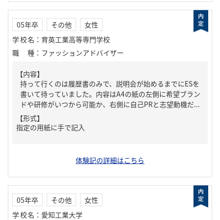
05年卒
その他
女性
学校名
：
育英工業高等専門学校
職種
：
ファッションアドバイザー
【内容】
持って行くのは履歴書のみで、説明会が始めるまでにESを
書いて待っていました。内容はA4の紙の左側に希望ブラン
ドや研修がいつから可能か、右側に自己PRと志望動機だ...
【形式】
指定の用紙に手で記入
体験記の詳細はこちら
05年卒
その他
女性
学校名
：
愛知工業大学