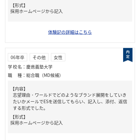
【形式】
採用ホームページから記入
体験記の詳細はこちら
06年卒
その他
女性
学校名
：
慶應義塾大学
職種
：
総合職（MD候補）
【内容】
志望理由・ワールドでどのようなブランド展開をしていき
たいかメールでESを送信してもらい、記入し、添付、返信
する形式でした。
【形式】
採用ホームページから記入