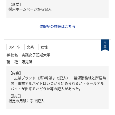
【形式】
採用ホームページから記入
体験記の詳細はこちら
06年卒
文系
女性
学校名
：
実践女子短期大学
職種
：
販売職
【内容】
志望ブランド（第3希望まで記入）・希望勤務地と所要時
間・事前アルバイトはいつから始められるか・セールアル
バイトが出来るかどうか等の記入があった。
【形式】
指定の用紙に手で記入