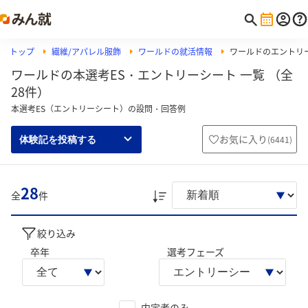
トップ
繊維/アパレル服飾
ワールドの就活情報
ワールドのエントリ
ワールドの本選考ES・エントリーシート 一覧 （全
28件）
本選考ES（エントリーシート）の設問・回答例
お気に入り
(
6441
)
体験記を投稿する
28
全
件
絞り込み
卒年
選考フェーズ
内定者のみ