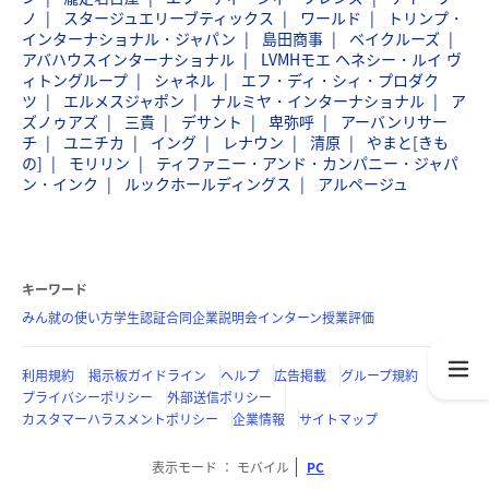
ノ
スタージュエリーブティックス
ワールド
トリンプ・
インターナショナル・ジャパン
島田商事
ベイクルーズ
アバハウスインターナショナル
LVMHモエ ヘネシー・ルイ ヴ
ィトングループ
シャネル
エフ・ディ・シィ・プロダク
ツ
エルメスジャポン
ナルミヤ・インターナショナル
ア
ズノゥアズ
三貴
デサント
卑弥呼
アーバンリサー
チ
ユニチカ
イング
レナウン
清原
やまと[きも
の]
モリリン
ティファニー・アンド・カンパニー・ジャパ
ン・インク
ルックホールディングス
アルページュ
キーワード
みん就の使い方
学生認証
合同企業説明会
インターン
授業評価
利用規約
掲示板ガイドライン
ヘルプ
広告掲載
グループ規約
プライバシーポリシー
外部送信ポリシー
カスタマーハラスメントポリシー
企業情報
サイトマップ
表示モード
モバイル
PC