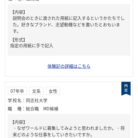
【内容】
説明会のときに渡された用紙に記入するというかたちでし
た。好きなブランド、志望動機などを書いたとおもいま
す。
【形式】
指定の用紙に手で記入
体験記の詳細はこちら
07年卒
文系
女性
学校名
：
同志社大学
職種
：
総合職 MD候補
【内容】
・なぜワールドに募集してみようと思われましたか。・将
来どのような仕事をしていきたいですか。