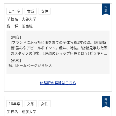
17年卒
文系
女性
学校名
：
大谷大学
職種
：
販売職
【内容】
!ブランドに沿った私服を着ての全体写真1枚必須。!志望動
機!強みやアピールポイント。趣味、特技。!店舗見学した際
のスタッフの印象。!理想のショップ店員とは？!どうキャ...
【形式】
採用ホームページから記入
体験記の詳細はこちら
16年卒
文系
女性
学校名
：
成蹊大学