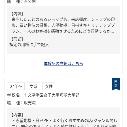
職種
：
非公開
【内容】
来店したことのあるショップ名、来店頻度、ショップの印
象、買い物時の感想、志望動機、目指すキャリアアッププ
ラン、一人のお客様を感動させるためにどう行動するか...
【形式】
指定の用紙に手で記入
体験記の詳細はこちら
07年卒
文系
女性
学校名
：
十文字学園女子大学短期大学部
職種
：
販売職
【内容】
・志望動機・自己PR・よく行くおすすめの店(ジャンル問わ
ず)・関心のあること・よく読む雑誌・部活、アルバイト経