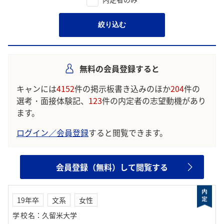
絞り込む
無料の会員登録すると
キャンには
4152
件の掲示板書き込みのほか
204
件の
選考・面接体験記、
123
件の内定者の志望動機があり
ます。
ログイン／会員登録
すると閲覧できます。
会員登録（無料）して閲覧する
19年卒
文系
女性
学校名
：
久留米大学