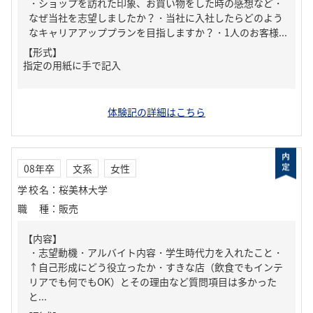
・ショップを訪れた印象、お買い物をした時の感想など・
なぜ当社を志望しましたか？・当社に入社したらどのよう
なキャリアアッププランを目指しますか？・1人のお客様...
【形式】
指定の用紙に手で記入
体験記の詳細はこちら
08年卒
文系
女性
学校名
：
桜美林大学
職種
：
販売
【内容】
・志望動機・アルバイト内容・学生時代力を入れたこと・
↑自己形成にどう役立ったか・すきな店（飲食でもインテ
リアでも何でもOK）とその理由など質問項目は多かった
と...