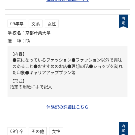
09年卒
文系
女性
学校名
：
京都産業大学
職種
：
FA
【内容】
●気になっているファッション●ファッション以外で興味
のあること●おすすめのお店●理想のFA●ショップを訪れ
た印象●キャリアアッププラン等
【形式】
指定の用紙に手で記入
体験記の詳細はこちら
09年卒
その他
女性