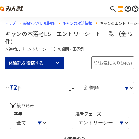
トップ
繊維/アパレル服飾
キャンの就活情報
キャンのエントリーシ
キャンの本選考ES・エントリーシート 一覧 （全72
件）
本選考ES（エントリーシート）の設問・回答例
お気に入り
(
3469
)
体験記を投稿する
72
全
件
絞り込み
卒年
選考フェーズ
内定者のみ