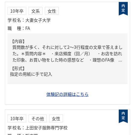
10年卒
文系
女性
学校名
：
大妻女子大学
職種
：
FA
【内容】
質問数が多く、それに対して2～3行程度の文章で答えまし
た。＊質問内容＊ ・来店頻度（回／月） ・お店を訪れ
た印象、お買い物をした時の感想など ・理想のFA像 ...
【形式】
指定の用紙に手で記入
体験記の詳細はこちら
10年卒
その他
女性
学校名
：
上田安子服飾専門学校