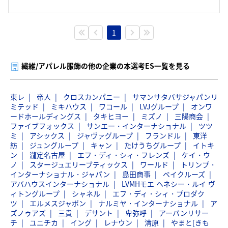
1
繊維/アパレル服飾の他の企業の本選考ES一覧を見る
東レ
帝人
クロスカンパニー
サマンサタバサジャパンリ
ミテッド
ミキハウス
ワコール
LVJグループ
オンワ
ードホールディングス
タキヒヨー
ミズノ
三陽商会
ファイブフォックス
サンエー・インターナショナル
ツツ
ミ
アシックス
ジャヴァグループ
フランドル
東洋
紡
ジュングループ
キャン
たけうちグループ
イトキ
ン
瀧定名古屋
エフ・ディ・シィ・フレンズ
ケイ・ウ
ノ
スタージュエリーブティックス
ワールド
トリンプ・
インターナショナル・ジャパン
島田商事
ベイクルーズ
アバハウスインターナショナル
LVMHモエ ヘネシー・ルイ ヴ
ィトングループ
シャネル
エフ・ディ・シィ・プロダク
ツ
エルメスジャポン
ナルミヤ・インターナショナル
ア
ズノゥアズ
三貴
デサント
卑弥呼
アーバンリサー
チ
ユニチカ
イング
レナウン
清原
やまと[きも