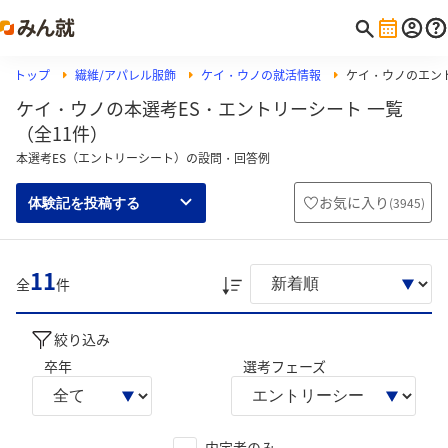
トップ
繊維/アパレル服飾
ケイ・ウノの就活情報
ケイ・ウノのエン
ケイ・ウノの本選考ES・エントリーシート 一覧
（全11件）
本選考ES（エントリーシート）の設問・回答例
お気に入り
(
3945
)
体験記を投稿する
11
全
件
絞り込み
卒年
選考フェーズ
内定者のみ