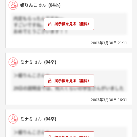
接までしかないのでその後、その2人がどうなったの
姫りんこ
(04卒)
さん
か分からないのですが、、、。
内定もらったんですかー。
すごいですね。
おめでとうございます！！
29日は多分12人くらいですかね・・・。
2003年3月30日 21:11
はっきりはわからないんですけど少人数でやりました
よ。
私は次進めるかも微妙ですねー。
ミナミ
(04卒)
さん
女性で営業志望ってダメですかね？
なんか印象として女性は営業より事務系でとってるか
＞姫りんこさんへ
んじがしたんですよね。
でも営業志望で出しちゃったんですけど。
29日の説明会では、何人くらいの学生さんがいました
今年は5、6人しか取らないって言ってたけど内定いた
か？？
だいたミナミさんはすごいですね。
2003年3月30日 16:31
がんばってくださ～い。
もし次に進めたらアドバイスよろしくお願いします。
ミナミ
(04卒)
さん
＞姫りんこさんへ