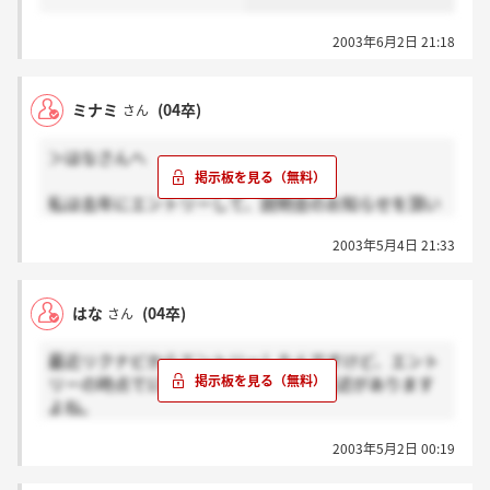
2003年6月2日 21:18
ミナミ
(04卒)
さん
＞はなさんへ
私は去年にエントリーして、説明会のお知らせを頂い
たのが今年に入ってからだと思います。(たしか一月か
2003年5月4日 21:33
二月・・・） けっこう前の話なので、今は違うかも
しれませんね。どうしても気になるなら電話して聞い
てみるのが一番いいと思います。とても良く対応して
はな
(04卒)
さん
下さいますよ。
最近リクナビからエントリーしたんですけど、エント
頑張って下さい☆
リーの時点で1次試験・・・みたいな記述があります
よね。
エントリーから説明会の通知まで、どれくらいの日数
2003年5月2日 00:19
というか、時間というか返事があるのか教えていただ
けませんか？？