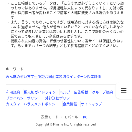
ここに掲載しているデータは、「こうすれば必ずうまくいく」という類
のものではありません。採用過程は人によって異なりますし、方針の変
更や採用担当者が変わることで前年と大幅に変更される場合もありえま
す。
また、言うまでもないことですが、採用過程に対する感じ方は主観的な
ものに過ぎません。他人が誉めているからといってかならずしもあなた
にとって望ましい企業とは言い切れませんし、ここで評価の高くない企
業であっても素晴らしい企業はあるはずです。
掲載された内容の真偽、評価の信頼性について当サイトは保証しかねま
す。あくまでも「一つの結果」として参考程度にとどめてください。
キーワード
みん就の使い方
学生認証
合同企業説明会
インターン
授業評価
利用規約
掲示板ガイドライン
ヘルプ
広告掲載
グループ規約
プライバシーポリシー
外部送信ポリシー
カスタマーハラスメントポリシー
企業情報
サイトマップ
表示モード
モバイル
PC
Copyright © Minshu Inc. All rights reserved.