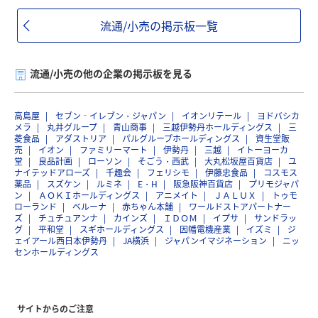
流通/小売の掲示板一覧
流通/小売の他の企業の掲示板を見る
高島屋
セブン‐イレブン・ジャパン
イオンリテール
ヨドバシカ
メラ
丸井グループ
青山商事
三越伊勢丹ホールディングス
三
菱食品
アダストリア
パルグループホールディングス
資生堂販
売
イオン
ファミリーマート
伊勢丹
三越
イトーヨーカ
堂
良品計画
ローソン
そごう・西武
大丸松坂屋百貨店
ユ
ナイテッドアローズ
千趣会
フェリシモ
伊藤忠食品
コスモス
薬品
スズケン
ルミネ
E・H
阪急阪神百貨店
プリモジャパ
ン
ＡＯＫＩホールディングス
アニメイト
ＪＡＬＵＸ
トゥモ
ローランド
ベルーナ
赤ちゃん本舗
ワールドストアパートナー
ズ
チュチュアンナ
カインズ
ＩＤＯＭ
イプサ
サンドラッ
グ
平和堂
スギホールディングス
因幡電機産業
イズミ
ジ
ェイアール西日本伊勢丹
JA横浜
ジャパンイマジネーション
ニッ
センホールディングス
サイトからのご注意