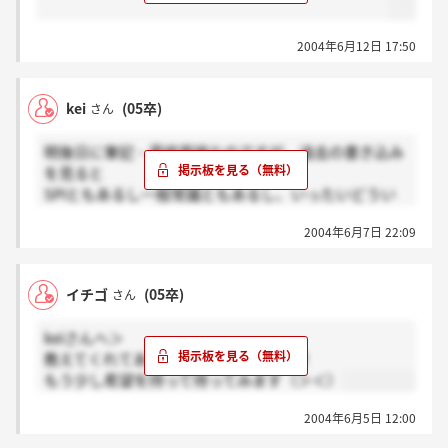
2004年6月12日 17:50
kei
(05卒)
さん
明後日に筆記・最終面接なのですが、過去の書き込み
を見ると
SPIともあるし一般常識ともあるし、いったいどうい
う試験なのでしょう…
2004年6月7日 22:09
時間は1時間といわれたので、やはりSPIのようなもの
なのですかね？
因みに私は1日の一般職選考で通過したものです。
イチゴ
(05卒)
さん
どなたか明後日選考受ける方いらっしゃいませんか？
keiさんへ＞
教えてくれてありがとうございます！！
もう少し希望を持って待ってみます（＞＜）
2004年6月5日 12:00