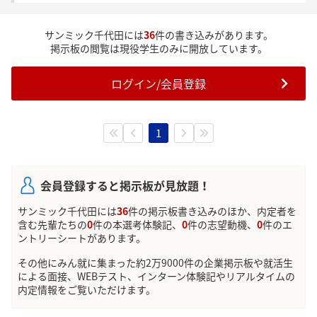
サンミック千代田には
36
件の書き込みがあります。
掲示板の閲覧は現役学生のみに開放しています。
ログイン/会員登録
1
会員登録すると掲示板が見放題！
サンミック千代田には
36
件の掲示板書き込みのほか、内定者を
含む先輩たちの
0
件の本選考体験記、
0
件の志望動機、
0
件のエ
ントリーシートがあります。
その他にみん就に集まった約2万9000件の企業掲示板や就活生
による面接、WEBテスト、インターン体験記やリアルタイムの
内定情報をご覧いただけます。