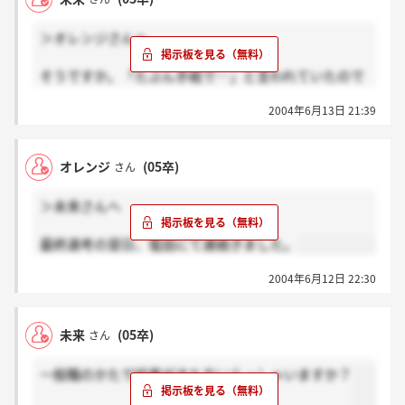
＞オレンジさんへ
そうですか。「たぶん手紙で…」と言われていたので
まだかなぁと
2004年6月13日 21:39
思っていたのですが、もう連絡が来ていたのですね。
面接で思うようにいかなかったので、本当に悔しいで
オレンジ
(05卒)
さん
す。
第一志望って言うよりはここしかない！って思ってた
＞未来さんへ
のになぁ。
もう少し希望を持って待ってみます（T＿T）
最終選考の翌日、電話にて連絡きました。
2004年6月12日 22:30
未来
(05卒)
さん
一般職のかたで結果がきた方いらっしゃいますか？