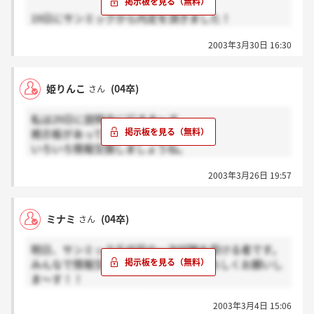
19日にサンミックから内定を頂きました！
とても感じの良い会社ですよ～！
2003年3月30日 16:30
説明会や選考では、飲み物や交通費も出してください
ますよ♪
姫りんこ
(04卒)
さん
頑張って下さい！
私は29日に説明会に行きま～す。
掲示板があってよかったです。
いろいろ情報交換しましょうね。
がんばりましょう！
2003年3月26日 19:57
ミナミ
(04卒)
さん
明日、サンミック千代田の一次試験を受ける者です。
みんなで情報交換していきたいのでよろしくお願いし
ま～す！！
一緒に頑張りましょう☆
2003年3月4日 15:06