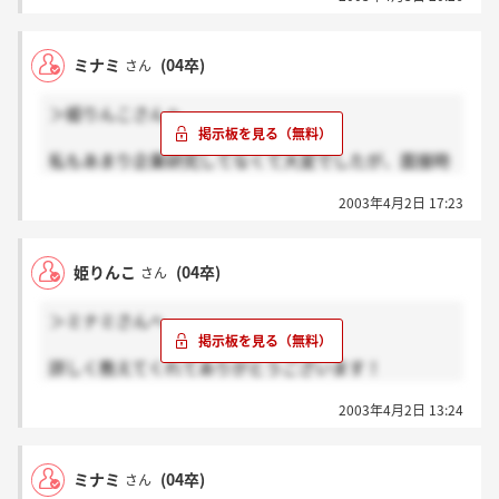
やばいですよー、就職できないー。
ても、自分に合う何かが見つかれば良いかも知れませ
私は映画会社と化粧品業界志望してるんですよ。
んね！
でも映画は倍率高すぎだし、化粧品はピンからキリま
姫りんこさんは今の段階でたくさんの可能性を持って
ミナミ
(04卒)
さん
で企業があってよくわかんないんですよね。
いるみたいだし、きっと大丈夫ですよ！！ぴったりの
美容部員も受けようかと思ってるんで夏まで就活しな
企業が見つかりますよ！
＞姫りんこさんへ
きゃいけないです。
あとは手広くいろんな業界をちょこちょこ受けてて、
何かサンミックとはかけ離れた話になってしまいまし
私もあまり企業研究してなくて大変でしたが、面接時
この業界も大企業じゃない2，3社しか受けてないで
たが（笑）、一緒に頑張りましょう！！
には、そんなに企業・業界についての突っ込まれたこ
す、確か。
2003年4月2日 17:23
とは聞かれなかったので大丈夫だと思いますよ♪
でもサンミックは説明会聞いて面白いと思ったし、紙
にも結構興味持ってるんで真剣に受けてますよ！
サンミック自体は中堅ですが、しっかりとした考えを
でもおもしろくないとかやりたくない仕事のとこに無
姫りんこ
(04卒)
さん
持っている会社ですし、何しろ後ろに付いているメー
理に就職するなら、美容部員のバイトとか映画会社の
カーが大きいのが強みですよね！安定しているし、何
バイトでもするかなと思ってます。
＞ミナミさんへ
しろ女性の平均年齢が高いのがとても素晴らしいなー
なんか長々と語ってすいません。
と個人的には思っています。
最近、就活に疑問を感じていて・・・。
詳しく教えてくれてありがとうございます！
とは言いつつ、実は私もまだ他社の選考が残っていて
ミナミさんはしっかりしてそうなので、これからの就
結構しっかりした面接なんですね。
毎日頑張っています！！
活もうまくいきますよ！がんばってください！
2003年4月2日 13:24
5，6人で30分か～。
姫りんこさんは紙・パルプ業界が第一ですか？？
そこそこ持ち時間はありますね。
実は全然企業研究してなくて、説明会で初めていろい
一緒に第一志望の企業に受かりたいですね！！
ミナミ
(04卒)
さん
ろ知ったんですよー。