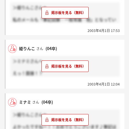
まだあんまり面接慣れしてないけどがなんばります！
＞姫りんこさんへ
ちなみに試験は9日です。
あと1週間後だ～。
私のメールも「筆記試験・一般常識・他」となってい
ました。さすがに「他」が面接なこともないと思い、
2003年4月1日 17:53
のんびり筆記を受けに行ってビックリしました笑 し
かもまだ3月初旬で私にとっての初面接で・・。いや
いや大変でした～！
姫りんこ
(04卒)
さん
面接は6対1のグループでした。聞かれるのは志望動
＞ミナミさんへ
機・サンミックをどう思うか・大学で頑張ったこと・
希望職種で自分が何をできると思うか・・・などだっ
えっ！面接！？
たと思います。後は履歴書や説明会時に記入した感想
そんなの書いてなかったですよー。
などについて軽く聞かれました。
2003年4月1日 12:04
「筆記試験、一般常識他」ってなってました。
面接官の人事の方はとても穏やかな優しい感じの方で
他ってなんだよって思ってたけど面接のことなんです
したよ。
かね。
私は一番最初のグループになったので、総合的に見れ
ミナミ
(04卒)
さん
時間が長いのも気になってたんですよねー。
ば早く終わった方ですが、後のグループになるとけっ
やっぱ筆記試験だけじゃなかったか。
こう遅くなるかも知れませんね・・。
＞姫りんこさんへ
教えてもらってよかった～。
面接自体の時間は3～40分だったと思います。
いきなりやったらテンパリ過ぎて絶対できないです
よかったですねー！！おめでとうございます♪筆記は
よ。
姫りんこさんの時も面接があるとは限りませんが・・