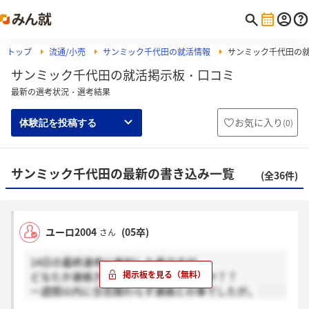
トップ
流通/小売
サンミック千代田の就活情報
サンミック千代田の
サンミック千代田の就活掲示板・口コミ
最新の選考状況・選考結果
お気に入り
(
0
)
体験記を投稿する
サンミック千代田の最新の書き込み一覧
(全36件)
ユーロ2004
(05卒)
さん
14日の最終選考に参加した者ですが、
どなたか連絡きた方いらっしゃいますか？？
一週間以内に合否関わらず連絡との事でしたが。