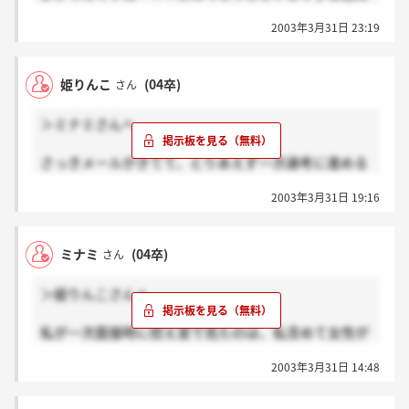
SPIだったと思います。そんなに難しい問題はでませ
面接ってグループ面接なんですか？
頑張って下さい！！
2003年3月31日 23:19
んでしたよ。
面接時間ってどのくらいなんですかね。
・・・ところが！！私の時は、メールに「筆記試験」
いろいろ聞いちゃってごめんなさい。
となっていましたが、筆記試験後、突然面接がありま
姫りんこ
(04卒)
さん
した！受験者みんなビックリです・・笑。突然の面接
にもしっかりと答えられるか、を見られているのかも
＞ミナミさんへ
知れませんが、志望動機くらいはちゃんと答えられる
ようにしておいた方がいいと思います。
さっきメールがきてて、とりあえず一次選考に進める
ことができました。
姫りんこさんのメールには、一次選考時に面接がある
2003年3月31日 19:16
女性でも大丈夫みたいですね。
と書いてありましたか？
教えてくれてありがとうございます！
男に負けないよう、なんとかがんばりますよ～。
ミナミ
(04卒)
さん
筆記試験なんですけど、SPIなんですか？
一般常識もわからなすぎなんで少しは勉強しなきゃ
＞姫りんこさんへ
な・・・。
私が一次面接時に控え室で見たのは、私含めて女性が
4人いました。その内の2人は営業職希望みたいでした
2003年3月31日 14:48
よ。二次面接の時も2人ともいたようなので大丈夫で
はないでしょうか？？私は一般職で、一般職は二次面