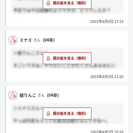
常識のは数学ができなかったでしね。
予定では今日試験のようですが、どうでしたか？
疲れて思考能力が低下してて計算するのをやめてつい
面接はありましたか？
勘でといちゃったし。
2003年4月9日 17:19
もしなかったら、、、何だか取り越し苦労させてしま
あとは運を天にまかして結果を待ちます。
っとことになるのでスミマセン。。
いろいろアドバイスありがとうございましたぁ！
ミナミ
(04卒)
さん
＞姫りんこさんへ
すごいですね！やりたいことがたくさんあるみたい
で、私からすれば羨ましい限りですよー！！
2003年4月3日 21:26
私は特に入りたい企業・業界とかがなかったので、安
定していそう・・・？という理由からだけでこの業界
姫りんこ
(04卒)
さん
に目を向けたもので・・・これこそお恥ずかしい↓↓
でも姫りんこさんと同じで、説明会に行ってみたらサ
＞ミナミさんへ
ンミックは仕事も面白そうだし、社風もとても良さそ
うだし・・と思い、頑張りました。
やっぱ内定もらっても就活は続けるんですね～。
私は恥ずかしながら1つも内定もらってません。
言葉は良くないですが、「何気なく」で色々やってみ
2003年4月3日 20:26