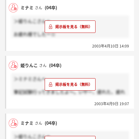
ミナミ
(04卒)
さん
＞姫りんこさんへ
お疲れ様でしたー☆
何だか色々ご苦労されたみたいで・・・ホントにお疲
2003年4月10日 14:09
れ様でしたぁ！
合格していると良いですね！私も姫りんこさんと一緒
姫りんこ
(04卒)
さん
に、良い報告を待ってマス！
＞ミナミさんへ
筆記試験行ってきましたよ～。いやー、疲れた、疲れ
た。
2003年4月9日 19:07
面接はありました！8人で20～30分くらいだったん
で、2つしか質問されませんでした。志望動機と学生
時代に力を入れたことを聞かれましたね。
ミナミ
(04卒)
さん
それにしても筆記試験が微妙です・・・。適性検査っ
て性格だけだと思ってたら、普通に国語の問題ある
＞姫りんこさんへ
し、時間ないしで適当にマークしちゃいました。一般