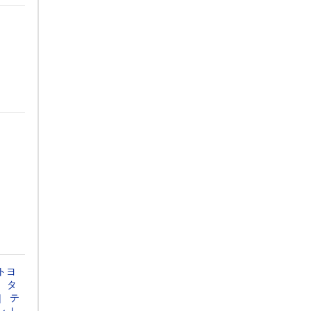
トヨ
タ
テ