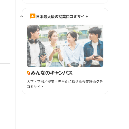
日本最大級の授業口コミサイト
大学・学部／授業／先生別に探せる授業評価クチ
コミサイト