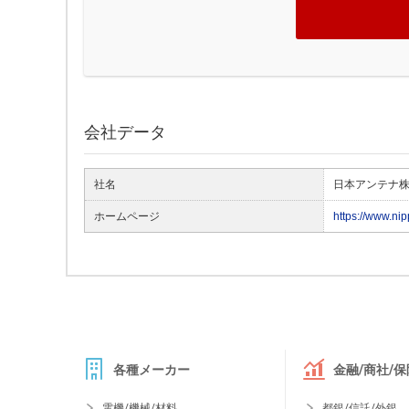
会社データ
社名
日本アンテナ
ホームページ
https://www.ni
各種メーカー
金融/商社/保
電機/機械/材料
都銀/信託/外銀