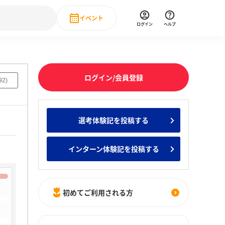
イベント
ログイン
ヘルプ
Event
の新卒就職人気企業ランキング
みんなのインターン人気企業ランキン
直近のイベント一覧
ログイン/会員登録
92
)
もっと見る
 IT・DX現場社員インタビュー
選考体験記を投稿する
の新卒就職人気企業ランキング
みんなのインターン人気企業ランキン
インターン体験記を投稿する
初めてご利用される方