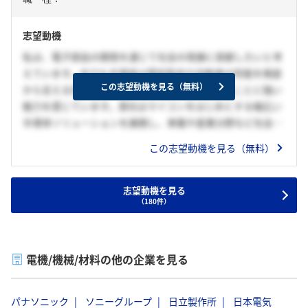
志望動機
私は、電子部品の開発を通じて社会の発展に貢献したいと考
えています。中でも半導体は電気製品や自動車の性能を根底
この志望動機を見る（無料）
から支える存在であり、その最先端開発に携わることに強い
魅力を感じています。貴社はマイコンをはじめとする幅広い
半導体ソリューションを展開し、車載や産業分野など社会基
盤を支える分野で世界的な存在感を示しています。私は大学
この志望動機を見る（無料）
院でAI研究を行い、先端技術を社会に応用する重要性を実感
しました。その知見を活かし、ITとモノづくりを融合させる
ことで、貴社の半導体開発に貢献し、人々の暮らしをより豊
志望動機を見る
（180件）
かにする製品づくりに挑戦したいと考えています。
電機/機械/材料の他の企業を見る
パナソニック
ソニーグループ
日立製作所
日本電気