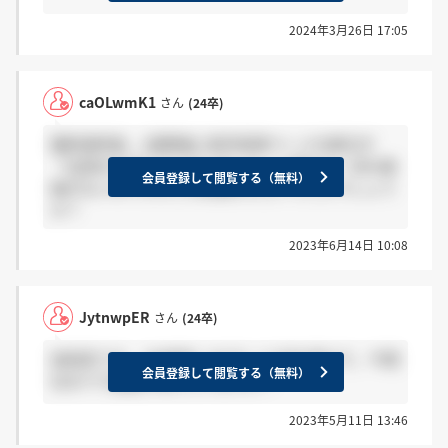
2024年3月26日 17:05
caOLwmK1
さん
(24卒)
最終選考後、1週間後に新卒採用ページの表示が
「出席ありがとうございました」に変わり一切の連
会員登録して閲覧する（無料）
絡がないのですがこれは落ちたということでしょう
か？
2023年6月14日 10:08
JytnwpER
さん
(24卒)
技術系です。 GW直前（4/22）に2次を受けて，今現
会員登録して閲覧する（無料）
在までで連絡が来た人いますか？
2023年5月11日 13:46