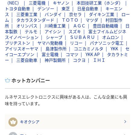
（NEC）
三菱電機
キヤノン
本田技研工業（ホンダ）
トヨタ自動車
デンソー
東芝
日産自動車
キーエン
ス
三菱重工業
バンダイ
京セラ
ダイキン工業
ロー
ム
タカラスタンダード
ＴＯＴＯ
マツダ
村田製作
所
オリンパス
川崎重工業
ＡＧＣ
豊田自動織機
日
本製鉄
テルモ
アイシン
スズキ
富士フイルムビジネ
スイノベーション
シャープ
ＳＵＢＡＲＵ
オムロン
ブリヂストン
ヤマハ発動機
リコー
パナソニック電工
アイリスオーヤマ
島津製作所
コニカミノルタ
YKK
セ
イコーエプソン
富士電機
コマツ
YKK AP
タカラトミ
ー
三菱自動車
神戸製鋼所
コクヨ
ＩＨＩ
ホットカンパニー
ルネサスエレクトロニクスに興味がある人は、こんな企業にも興
味を持っています。
キオクシア
1