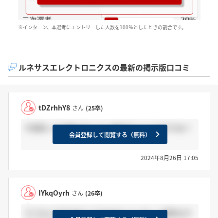
※インターン、本選考にエントリーした人数を100％としたときの割合です。
ルネサスエレクトロニクスの最新の掲示版口コミ
tDZrhhY8
さん
(25卒)
半導体って今後どれくらい伸びていくんですかね？
会員登録して閲覧する（無料）
2024年8月26日 17:05
IYkqOyrh
さん
(26卒)
そうなんですかね？？ちなみにインターン選考はサ