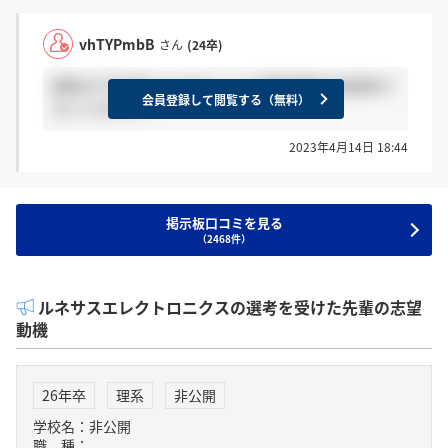
vhTYPmbB
さん
(24卒)
現時点で先週4/4,5,6のセールス最終面接の結果来て
会員登録して閲覧する（無料）
る人いますか？
2023年4月14日 18:44
掲示板口コミを見る
（2468件）
ルネサスエレクトロニクスの選考を受けた先輩の志望
動機
26年卒
理系
非公開
学校名：非公開
職 種：