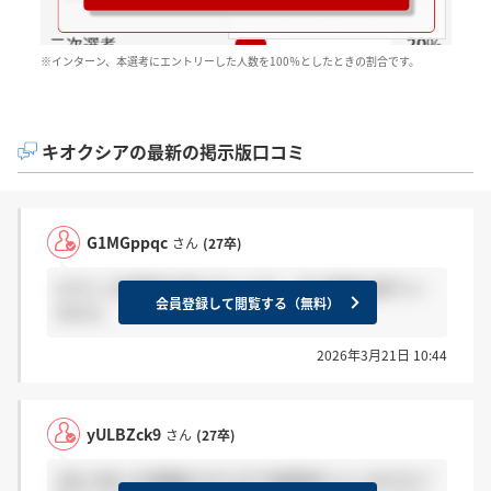
※インターン、本選考にエントリーした人数を100％としたときの割合です。
キオクシアの最新の掲示版口コミ
G1MGppqc
さん
(27卒)
3/7に二次面接を受けましたが、まだ連絡は来てい
会員登録して閲覧する（無料）
ません
2026年3月21日 10:44
yULBZck9
さん
(27卒)
3月上旬に2次面接された方で結果来た人いますか？