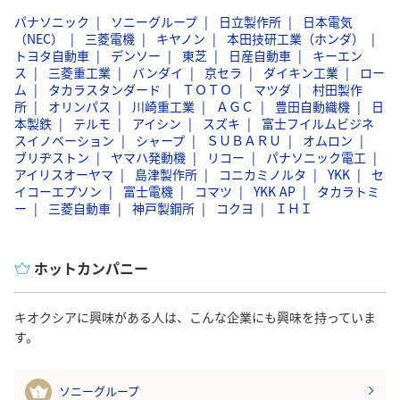
パナソニック
ソニーグループ
日立製作所
日本電気
（NEC）
三菱電機
キヤノン
本田技研工業（ホンダ）
トヨタ自動車
デンソー
東芝
日産自動車
キーエン
ス
三菱重工業
バンダイ
京セラ
ダイキン工業
ロー
ム
タカラスタンダード
ＴＯＴＯ
マツダ
村田製作
所
オリンパス
川崎重工業
ＡＧＣ
豊田自動織機
日
本製鉄
テルモ
アイシン
スズキ
富士フイルムビジネ
スイノベーション
シャープ
ＳＵＢＡＲＵ
オムロン
ブリヂストン
ヤマハ発動機
リコー
パナソニック電工
アイリスオーヤマ
島津製作所
コニカミノルタ
YKK
セ
イコーエプソン
富士電機
コマツ
YKK AP
タカラトミ
ー
三菱自動車
神戸製鋼所
コクヨ
ＩＨＩ
ホットカンパニー
キオクシアに興味がある人は、こんな企業にも興味を持っていま
す。
ソニーグループ
1