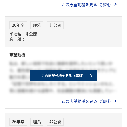
用いて情報社会の進展に欠かせない存在となっており、また
この志望動機を見る（無料）
近頃上場したことによってより成長していくと考えていま
す。このような環境で私自身も技術力を磨きながら成長し、
社会に貢献できる技術者になりたいと考え、志望します。
26年卒
理系
非公開
学校名：非公開
職 種：
志望動機
私は、新しい技術で社会に価値を提供したいという思いか
ら、最先端のメモリ技術を通じて未来を支えるキオクシアに
この志望動機を見る（無料）
魅力を感じました。
「記憶で世界をおもしろくする」というミッションのもと、
常に挑戦を続ける姿勢や、社会課題の解決にも貢献している
点に強く共感しています。
この志望動機を見る（無料）
急速に拡大するデータ社会において、メモリはあらゆる分野
を支える基盤であり、その進化は暮らしや産業の可能性を大
きく広げるものだと感じています。
26年卒
理系
非公開
私も貴社で、人々の生活を豊かにする技術を創出し、社会に