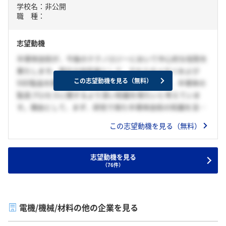
学校名：非公開
新しい価値を届けていきたいと考えています。
職 種：
志望動機
半導体技術が、今後のテクノロジーにおいて中心的な役割を
果たします。貴社の技術者として、それらのメモリおよび
この志望動機を見る（無料）
SSD製品を開発、製造する部署での経験を通じて、半導体の
製造プロセスに関するより深い知識を得たいと考えていま
す。理由として、まず、研究で得た半導体技術の知識を活か
せるという点があります。大学での研究を通じて、○○○○
この志望動機を見る（無料）
の製作をしました。これによってプロセス技術と半導体製造
装置に対する実践的な知識を得ました。
さらに、半導体製造装置の管理やメンテナンスに興味があ
志望動機を見る
（76件）
り、これらの技術を学ぶことで、より幅広い視野を持った技
術者として成長したいと考えています。以上の理由から、貴
社に参加し、実際の業務を通じて半導体技術に関する理解を
深め、将来的に貴社に貢献できる人材になりたいと考えてい
電機/機械/材料の他の企業を見る
ます。