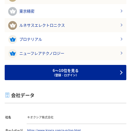
東京精密
2
ルネサスエレクトロニクス
3
プロテリアル
4
ニューフレアテクノロジー
5
6～10位を見る
（登録・ログイン）
会社データ
社名
キオクシア株式会社
ホームページ
https://www.kioxia.com/ja-jp/top.html