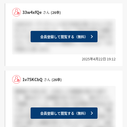
33w4xfQe
さん
(26卒)
LINEのオープンチャット内で内定を頂いたという方
がいらっしゃいました。 グループ名が25卒と記載さ
れていますが、26卒も利用しています。80名ほどの
会員登録して閲覧する（無料）
グループです。 そちらで質問をしてみるのも一つの
手段だと思います。
2025年4月22日 19:12
1v75KCbQ
さん
(26卒)
事務系で4月12日・13日に二次面接を受けた者で
す。 現在まで一切連絡がありません。 他のサイト
で調査したところ、4月17日に内定報告が6件ほどあ
りましたが、面接官の人数が一致しないなど、不審
会員登録して閲覧する（無料）
な点が見受けられます。 また、こちらの掲示板では
未だに誰にも連絡が来ていないようですので、全員