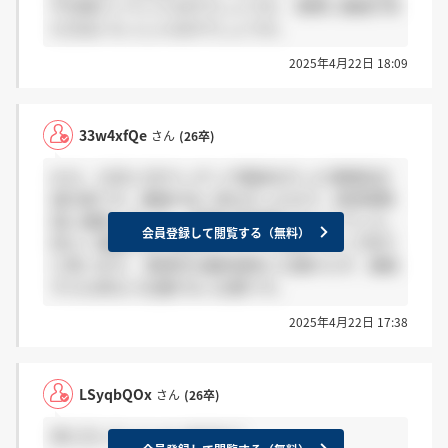
不合格ということなのでしょうか。 実際に連絡が来
た方はいらっしゃるのでしょうか。
2025年4月22日 18:09
33w4xfQe
さん
(26卒)
4/12、13日に2次マッチング面談を行った事務系志
望の者です。連絡が全く来なかったので、採用事務
局に連絡しました。 結果は不採用とのことでした。
会員登録して閲覧する（無料）
恐らく連絡がない方はサイレントお祈りという形だ
と思います。 実質的な最終選考にも関わらず、連絡
すらも来ない礼儀がない企業です。
2025年4月22日 17:38
LSyqbQOx
さん
(26卒)
来た方いらっしゃいますか？