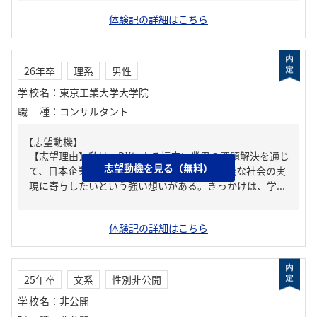
体験記の詳細はこちら
26年卒
理系
男性
学校名
：
東京工業大学大学院
職種
：
コンサルタント
【志望動機】
【志望理由】私は、DXによる幅広い業界の課題解決を通じ
志望動機を見る（無料）
て、日本企業の変革に貢献し、豊かで持続可能な社会の実
現に寄与したいという強い想いがある。きっかけは、学...
体験記の詳細はこちら
25年卒
文系
性別非公開
学校名
：
非公開