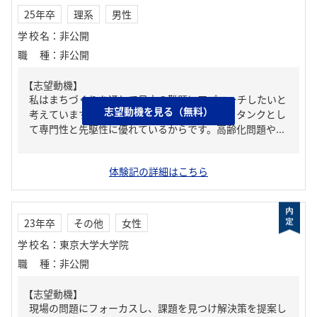
25年卒
理系
男性
学校名
：
非公開
職種
：
非公開
【志望動機】
私はまちづくりを通して日本の難題にアプローチしたいと
志望動機を見る（無料）
考えています。貴社を志望する理由は、シンクタンクとし
て専門性と先駆性に優れているからです。高齢化問題や...
体験記の詳細はこちら
23年卒
その他
女性
学校名
：
東京大学大学院
職種
：
非公開
【志望動機】
現場の問題にフォーカスし、課題を見つけ解決策を提案し