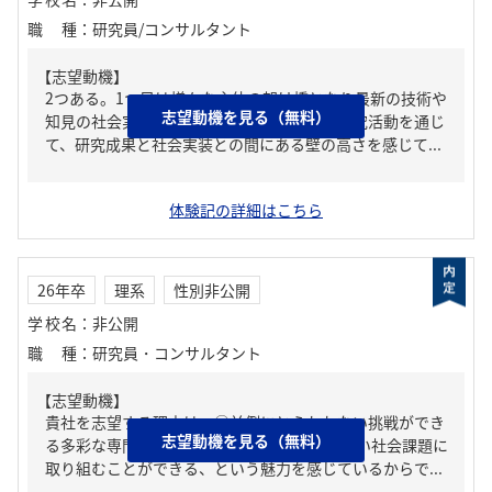
職種
：
研究員/コンサルタント
【志望動機】
2つある。1つ目は様々な主体の架け橋となり最新の技術や
志望動機を見る（無料）
知見の社会実装に携わりたいからだ。私は研究活動を通じ
て、研究成果と社会実装との間にある壁の高さを感じて...
体験記の詳細はこちら
26年卒
理系
性別非公開
学校名
：
非公開
職種
：
研究員・コンサルタント
【志望動機】
貴社を志望する理由は、①前例にとらわれない挑戦ができ
志望動機を見る（無料）
る多彩な専門、②Think＆Act、③公共性の高い社会課題に
取り組むことができる、という魅力を感じているからで...