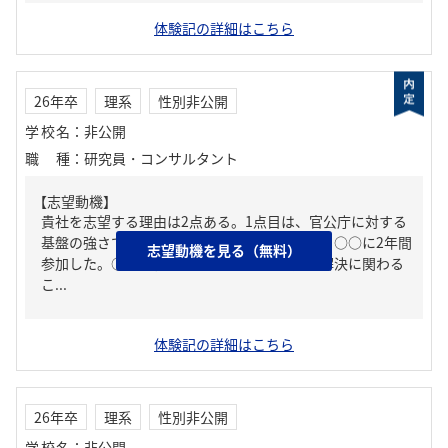
体験記の詳細はこちら
26年卒
理系
性別非公開
学校名
：
非公開
職種
：
研究員・コンサルタント
【志望動機】
貴社を志望する理由は2点ある。1点目は、官公庁に対する
基盤の強さである。私は研究活動と並行して、○○に2年間
志望動機を見る（無料）
参加した。○○を行ったことで、社会問題の解決に関わる
こ...
体験記の詳細はこちら
26年卒
理系
性別非公開
学校名
：
非公開