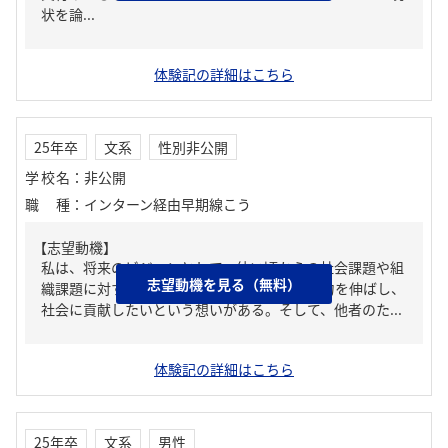
状を論...
体験記の詳細はこちら
25年卒
文系
性別非公開
学校名
：
非公開
職種
：
インターン経由早期線こう
【志望動機】
私は、将来のビジョンとして、幼い頃からの社会課題や組
志望動機を見る（無料）
織課題に対する強い関心を元に、課題解決能力を伸ばし、
社会に貢献したいという想いがある。そして、他者のた...
体験記の詳細はこちら
25年卒
文系
男性