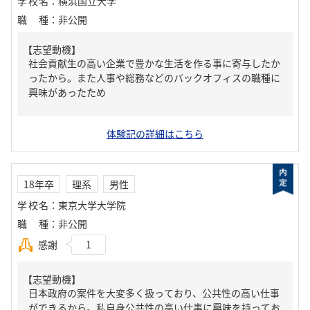
学校名
：
横浜国立大学
職種
：
非公開
【志望動機】
社会貢献生の高い企業で豊かな生活を作る事に寄与したか
ったから。また人事や総務などのバックオフィスの職種に
興味があったため
体験記の詳細はこちら
18年卒
理系
男性
学校名
：
東京大学大学院
職種
：
非公開
感謝
1
【志望動機】
日本政府の案件を大変多く扱っており、公共性の高い仕事
ができるから。私自身公共性の高い仕事に興味を持ってお