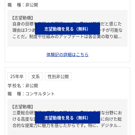
職種
：
非公開
【志望動機】
自身の目標を実現する環境として、貴社が最適だと感じた
志望動機を見る（無料）
理由は3つある。1つは官民両方からのアプローチが可能な
ことだ。制度や仕組みのアップデートは各企業の取り組...
体験記の詳細はこちら
25年卒
文系
性別非公開
学校名
：
非公開
職種
：
コンサルタント
【志望動機】
三菱総合研究所を志望する理由は、貴社の多様な分野にお
志望動機を見る（無料）
ける高度な調査・分析能力と、社会課題の解決に向けた総
合的な提案力に魅力を感じたからです。特に、デジタル...