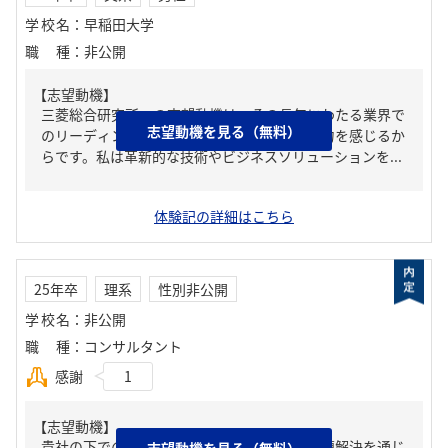
学校名
：
早稲田大学
職種
：
非公開
【志望動機】
三菱総合研究所への志望動機は、その長年にわたる業界で
志望動機を見る（無料）
のリーディングカンパニーとしての地位に魅力を感じるか
らです。私は革新的な技術やビジネスソリューションを...
体験記の詳細はこちら
25年卒
理系
性別非公開
学校名
：
非公開
職種
：
コンサルタント
感謝
1
【志望動機】
貴社の下での多種多様なクライアントへの課題解決を通じ
志望動機を見る（無料）