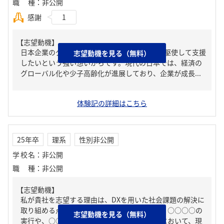
職種
：
非公開
感謝
1
【志望動機】
日本企業のグローバル化をICTテクノロジーを駆使して支援
志望動機を見る（無料）
したいという強い想いからです。現代の日本では、経済の
グローバル化や少子高齢化が進展しており、企業が成長...
体験記の詳細はこちら
25年卒
理系
性別非公開
学校名
：
非公開
職種
：
非公開
【志望動機】
私が貴社を志望する理由は、DXを用いた社会課題の解決に
取り組める点である。私は、部活動での運営・○○○○の
志望動機を見る（無料）
実行や、○○○○としてのインターンシップにおいて、現