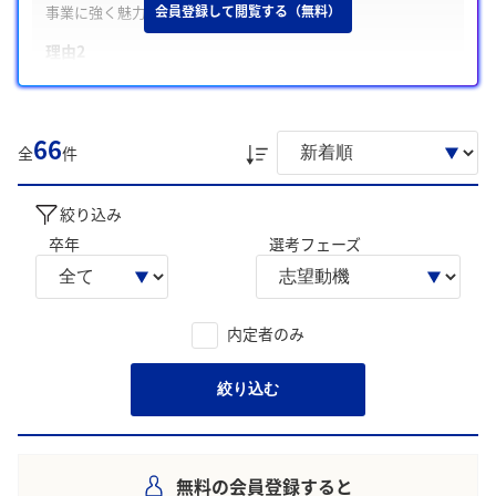
事業に強く魅力を感じる
会員登録して閲覧する（無料）
理由2
多様な専門家や産学官の連携により、多角的に課題を解決でき
る点に大きな魅力を感じる
理由3
66
全
件
研究成果や技術を社会実装へ一気通貫でつなぐ姿勢に強く魅力
を感じている
絞り込み
学生の声を就職活動の参考にしましょう。
卒年
選考フェーズ
※AIを使用し、過去3年間のユーザー投稿を要約しています。実際
のユーザの投稿は下記の一覧からご確認ください。
内定者のみ
絞り込む
無料の会員登録すると