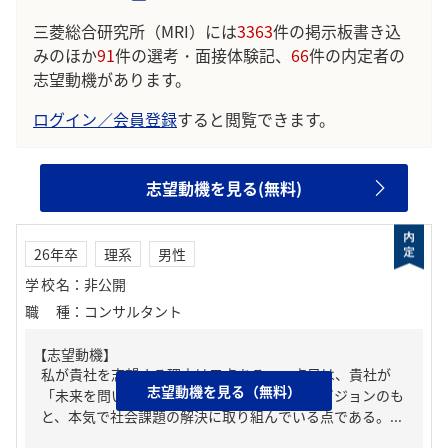
三菱総合研究所（MRI）には
3363
件の掲示板書き込
みのほか
91
件の選考・面接体験記、
66
件の内定者の
志望動機があります。
ログイン／会員登録
すると閲覧できます。
志望動機を見る(無料)
26年卒
理系
男性
学校名
：
非公開
職種
：
コンサルタント
【志望動機】
私が貴社を志望する理由は二点ある。一点目は、貴社が
志望動機を見る（無料）
「未来を問い続け、変革を先駆ける」というビジョンのも
と、本気で社会課題の解決に取り組んでいる点である。...