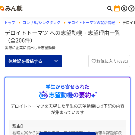
トップ
コンサル/シンクタンク
デロイトトーマツの就活情報
デロイ
デロイトトーマツ への志望動機・志望理由一覧
（全206件）
実際に企業に提出した志望動機
お気に入り
(
6931
)
体験記を投稿する
学生から寄せられた
志望動機の要約
デロイトトーマツを志望した学生の志望動機には下記の内容
が集まっています
理由1
戦略立案から実行支援まで一気通貫で関わり、複雑な課題解決