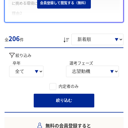
に挑める環境に魅力を感じる
会員登録して閲覧する（無料）
理由2
グローバルネットワークと多様な専門性を活かし、幅広い企業
課題に挑める環境に惹かれる
理由3
206
全
件
人を育てる文化と充実した研修の下で、自身を成長させられる
環境に魅力を感じる
絞り込み
学生の声を就職活動の参考にしましょう。
卒年
選考フェーズ
※AIを使用し、過去3年間のユーザー投稿を要約しています。実際
のユーザの投稿は下記の一覧からご確認ください。
内定者のみ
絞り込む
無料の会員登録すると