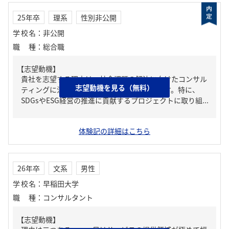
25年卒
理系
性別非公開
学校名
：
非公開
職種
：
総合職
【志望動機】
貴社を志望する理由は、社会課題の解決に向けたコンサル
志望動機を見る（無料）
ティングに注力している点に共感したためです。特に、
SDGsやESG経営の推進に貢献するプロジェクトに取り組...
体験記の詳細はこちら
26年卒
文系
男性
学校名
：
早稲田大学
職種
：
コンサルタント
【志望動機】