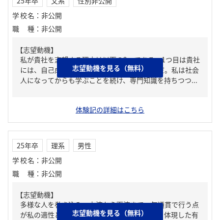
25年卒
文系
性別非公開
学校名
：
非公開
職種
：
非公開
【志望動機】
私が貴社を志望する理由は以下の2つである。1つ目は貴社
志望動機を見る（無料）
には、自己成長できる環境が整っていることだ。私は社会
人になってからも学ぶことを続け、専門知識を持ちつつ...
体験記の詳細はこちら
25年卒
理系
男性
学校名
：
非公開
職種
：
非公開
【志望動機】
多様な人を巻き込み、上流から下流まで一気通貫で行う点
志望動機を見る（無料）
が私の適性と志向に合致するからです。これを体現した有