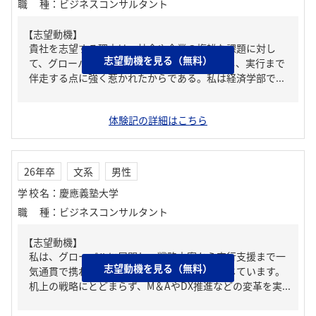
職種
：
ビジネスコンサルタント
【志望動機】
貴社を志望する理由は、社会や企業の複雑な課題に対し
志望動機を見る（無料）
て、グローバルな知見と多様な専門性を結集し、実行まで
伴走する点に強く惹かれたからである。私は経済学部で...
体験記の詳細はこちら
26年卒
文系
男性
学校名
：
慶應義塾大学
職種
：
ビジネスコンサルタント
【志望動機】
私は、グローバルに展開し、戦略立案から実行支援まで一
志望動機を見る（無料）
気通貫で携われる貴社の特性に強く魅力を感じています。
机上の戦略にとどまらず、M＆AやDX推進などの変革を実...