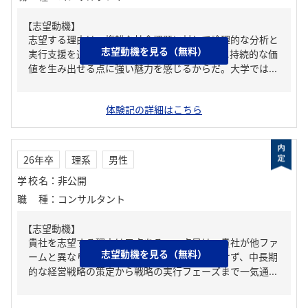
【志望動機】
志望する理由は、複雑な社会課題に対して論理的な分析と
志望動機を見る（無料）
実行支援を通じて解決策を導き、組織や社会に持続的な価
値を生み出せる点に強い魅力を感じるからだ。大学では...
体験記の詳細はこちら
26年卒
理系
男性
学校名
：
非公開
職種
：
コンサルタント
【志望動機】
貴社を志望する理由は二点ある。一点目は、貴社が他ファ
志望動機を見る（無料）
ームと異なり戦略部隊と実行部隊に組織を分けず、中長期
的な経営戦略の策定から戦略の実行フェーズまで一気通...