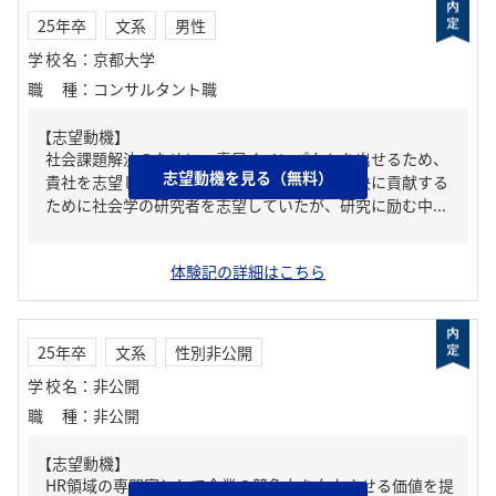
25年卒
文系
男性
学校名
：
京都大学
職種
：
コンサルタント職
【志望動機】
社会課題解決のために、素早くインパクトを出せるため、
志望動機を見る（無料）
貴社を志望している。私は元々社会問題の解決に貢献する
ために社会学の研究者を志望していたが、研究に励む中...
体験記の詳細はこちら
25年卒
文系
性別非公開
学校名
：
非公開
職種
：
非公開
【志望動機】
HR領域の専門家として企業の競争力を向上させる価値を提