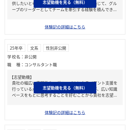
志望動機を見る（無料）
供したいと考えています。中高大学の期間を通じて、グル
ープのリーダーとしてチームを牽引する経験を積んでき...
体験記の詳細はこちら
25年卒
文系
性別非公開
学校名
：
非公開
職種
：
コンサルタント職
【志望動機】
貴社の幅広い専門性や、グローバルにクライアント支援を
志望動機を見る（無料）
行っている点に魅力を感じたことと、私自身が、広い知識
ベースをもとに思考することを好むことから貴社を志望...
体験記の詳細はこちら