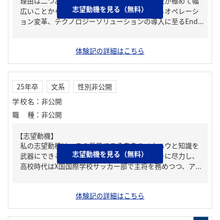
理由は二つある。一つ目はサービスの提供領域が極めて幅
志望動機を見る（無料）
広いことからだ。御社でならば、戦略立案からオペレーシ
ョン変革、テクノロジーソリューションの導入に至るEnd...
体験記の詳細はこちら
25年卒
文系
性別非公開
学校名
：
非公開
職種
：
非公開
【志望動機】
私の志望動機は、この業界でこそ自身のノウハウと知識を
志望動機を見る（無料）
武器にできるからだ。私は幼少期からサッカーに尽力し、
高校時代はX国国際学校サッカー部で主将を務めつつ、ア...
体験記の詳細はこちら