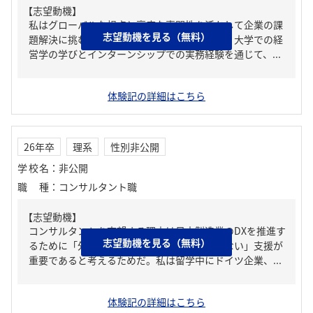
【志望動機】
私はグローバルな視点と高度な専門性を活かして企業の課
志望動機を見る（無料）
題解決に挑む貴社の姿勢に強く共感している。大学での経
営学の学びとインターンシップでの実務経験を通じて、...
体験記の詳細はこちら
26年卒
理系
性別非公開
学校名
：
非公開
職種
：
コンサルタント職
【志望動機】
コンサルタントを志望する理由は日本製造業のDXを推進す
志望動機を見る（無料）
るために「外部から」「一つの企業に留まらない」支援が
重要であると考えるためだ。私は留学中にドイツ企業、...
体験記の詳細はこちら