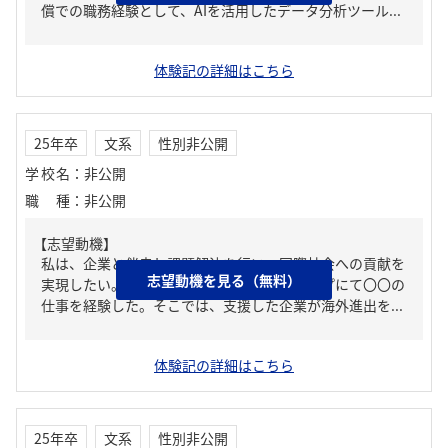
償での職務経験として、AIを活用したデータ分析ツール...
体験記の詳細はこちら
25年卒
文系
性別非公開
学校名
：
非公開
職種
：
非公開
【志望動機】
私は、企業と伴走し課題解決を行い、国際社会への貢献を
志望動機を見る（無料）
実現したい。大学時代、長期インターンシップにて〇〇の
仕事を経験した。そこでは、支援した企業が海外進出を...
体験記の詳細はこちら
25年卒
文系
性別非公開