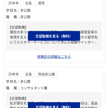
25年卒
文系
男性
学校名
：
非公開
職種
：
非公開
【志望動機】
御社の本コースがAIなどを活用して顧客起点の経営変革の
志望動機を見る（無料）
実現を支えるといったコースであるといった点から留学先
にてカスタマーサービスについて学んだ経験やインター...
体験記の詳細はこちら
25年卒
文系
性別非公開
学校名
：
非公開
職種
：
コンサルタント職
【志望動機】
私が貴社を志望する理由は主に二つある。一つ目は、高品
志望動機を見る（無料）