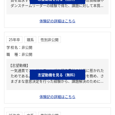
質を追求する文化があるからだ。私はバーでの店長経験や
ダンスチームリーダーの経験で得た、課題に対して本質...
体験記の詳細はこちら
25年卒
理系
性別非公開
学校名
：
非公開
職種
：
非公開
【志望動機】
一気通貫でコンサルティングを行う貴社の社風に惹かれた
志望動機を見る（無料）
ためである。私はバドミントンサークルの代表を務め、さ
まざまな意思決定を行った経験から、課題解決のために...
体験記の詳細はこちら