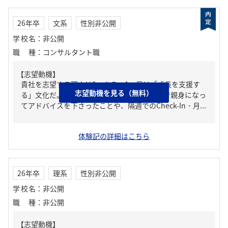
26年卒
文系
性別非公開
学校名
：
非公開
職種
：
コンサルタント職
【志望動機】
貴社を志望する理由は2つある。1つ目は「成長を支援す
志望動機を見る（無料）
る」文化だ。ジョブでの個別フィードバックで親身になっ
てアドバイスを下さったことや、隔週でのCheck-In・月...
体験記の詳細はこちら
26年卒
理系
性別非公開
学校名
：
非公開
職種
：
非公開
【志望動機】