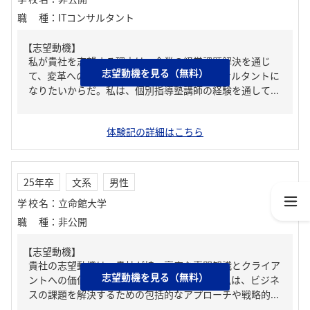
職種
：
ITコンサルタント
【志望動機】
私が貴社を志望する理由は、企業の経営課題解決を通じ
志望動機を見る（無料）
て、変革への挑戦を伴走しながら支えるコンサルタントに
なりたいからだ。私は、個別指導塾講師の経験を通して...
体験記の詳細はこちら
25年卒
文系
男性
学校名
：
立命館大学
職種
：
非公開
【志望動機】
貴社の志望動機は、貴社が持つ高度な専門知識とクライア
志望動機を見る（無料）
ントへの価値提供に魅力を感じるからです。私は、ビジネ
スの課題を解決するための包括的なアプローチや戦略的...