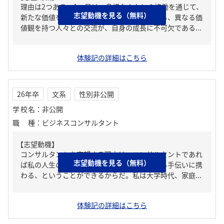
理由は2つある。1つ目は、多様な人々との協働を通じて、
志望動機を見る（無料）
新たな価値を創出したいからだ。留学経験から、異なる価
値観を持つ人々との交流が、自身の成長に不可欠である...
体験記の詳細はこちら
26年卒
文系
性別非公開
学校名
：
非公開
職種
：
ビジネスコンサルタント
【志望動機】
コンサルタントを志望する理由は、コンサルタントであれ
志望動機を見る（無料）
ば私の人生の目標である、他人の夢を実現する手伝いに携
わる、ということができるからだ。私は大学時代、家庭...
体験記の詳細はこちら