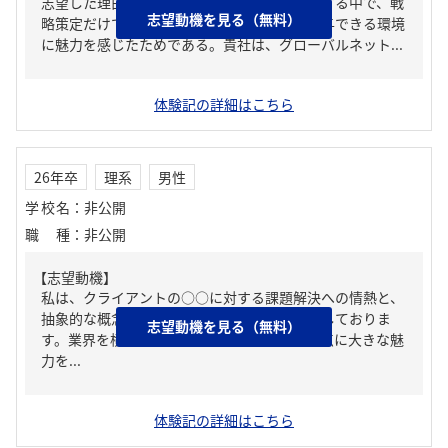
志望した理由は、クライアントの変革を支援する中で、戦
志望動機を見る（無料）
略策定だけでなく、実行フェーズまで深く関与できる環境
に魅力を感じたためである。貴社は、グローバルネット...
体験記の詳細はこちら
26年卒
理系
男性
学校名
：
非公開
職種
：
非公開
【志望動機】
私は、クライアントの○○に対する課題解決への情熱と、
抽象的な概念に柔軟に向き合う姿勢を大切にしておりま
志望動機を見る（無料）
す。業界を横断する視点で多様な○○に挑む点に大きな魅
力を...
体験記の詳細はこちら