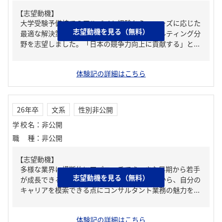
【志望動機】
大学受験予備校でのアルバイト経験から、ニーズに応じた
志望動機を見る（無料）
最適な解決策提供の重要性を痛感し、コンサルティング分
野を志望しました。「日本の競争力向上に貢献する」と...
体験記の詳細はこちら
26年卒
文系
性別非公開
学校名
：
非公開
職種
：
非公開
【志望動機】
多様な業界に横断的にアプローチでき、また早期から若手
志望動機を見る（無料）
が成長できる活躍の場が与えられていることから、自分の
キャリアを模索できる点にコンサルタント業務の魅力を...
体験記の詳細はこちら