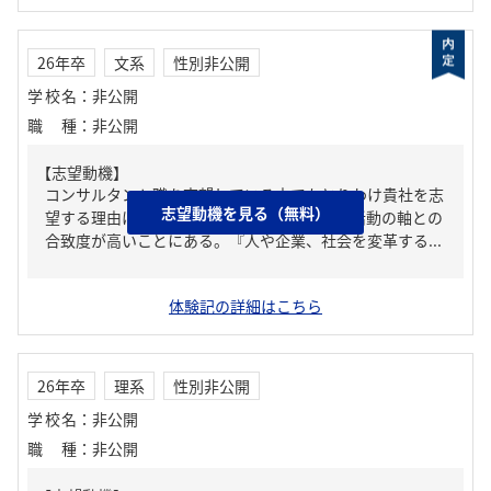
26年卒
文系
性別非公開
学校名
：
非公開
職種
：
非公開
【志望動機】
コンサルタント職を志望している中でもとりわけ貴社を志
志望動機を見る（無料）
望する理由は２点あり、１点目は自身の就職活動の軸との
合致度が高いことにある。『人や企業、社会を変革する...
体験記の詳細はこちら
26年卒
理系
性別非公開
学校名
：
非公開
職種
：
非公開