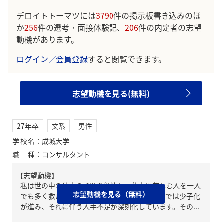
デロイトトーマツには
3790
件の掲示板書き込みのほ
か
256
件の選考・面接体験記、
206
件の内定者の志望
動機があります。
ログイン／会員登録
すると閲覧できます。
志望動機を見る(無料)
27年卒
文系
男性
学校名
：
成城大学
職種
：
コンサルタント
【志望動機】
私は世の中の仕事の課題を解決し、仕事に苦しむ人を一人
志望動機を見る（無料）
でも多く救いたいと考えています。昨今、日本では少子化
が進み、それに伴う人手不足が深刻化しています。その...