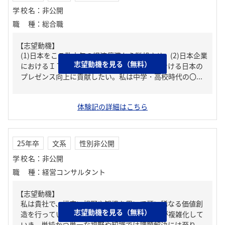
学校名
：
非公開
職種
：
総合職
【志望動機】
(1)日本をここ数十年の経済停滞から脱却させ、(2)日本企業
志望動機を見る（無料）
におけるＩＴ化を推進させることで、世界における日本の
プレゼンス向上に貢献したい。私は中学・高校時代の〇...
体験記の詳細はこちら
25年卒
文系
性別非公開
学校名
：
非公開
職種
：
経営コンサルタント
【志望動機】
私は貴社で、幅広い視野や知識を用いて類い稀なる価値創
志望動機を見る（無料）
造を行っていきたい。時代が進むにつれ事象が複雑化して
いき、単純かつ単一な視野や知識では課題解決には至り...