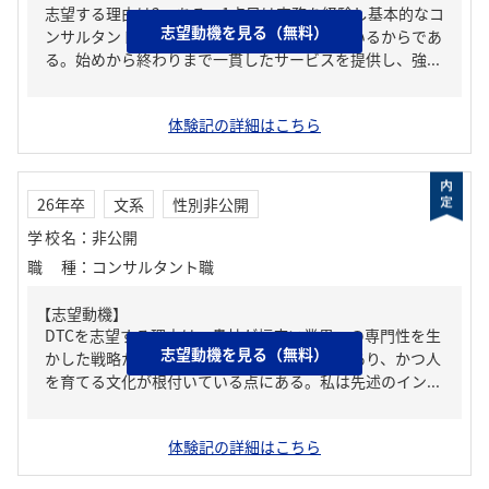
志望する理由は2つある。1点目は実務を経験し基本的なコ
志望動機を見る（無料）
ンサルタントの素養を身に着けたいと考えているからであ
る。始めから終わりまで一貫したサービスを提供し、強...
体験記の詳細はこちら
26年卒
文系
性別非公開
学校名
：
非公開
職種
：
コンサルタント職
【志望動機】
DTCを志望する理由は、貴社が幅広い業界への専門性を生
志望動機を見る（無料）
かした戦略から実行までの一貫支援が可能であり、かつ人
を育てる文化が根付いている点にある。私は先述のイン...
体験記の詳細はこちら