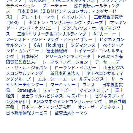
モチベーション
フューチャー
船井総研ホールディング
ス
日本ＩＢＭ【ＩＢＭビジネスコンサルティングサービ
ス】
デロイトトーマツ
ベイカレント
三菱総合研究所
（MRI）
ボストン・コンサルティング・グループ
マッキン
ゼー・アンド・カンパニー
シンプレクス・ホールディング
ス
三菱UFJリサーチ＆コンサルティング
A.T.カーニー
アーンスト・アンド・ヤング・アドバイザリー
ビジネスコン
サルタント
C＆I Holdings
シグマクシス
ベイン・ア
ンド・カンパニー
富士通総研
レイヤーズ・コンサルティ
ング
日本経営
ドリームインキュベータ
PwCあらた有
限責任監査法人
トーマツイノベーション
アーサー・デ
ィ・リトル・ジャパン
ローランド・ベルガー
山田ビジネ
スコンサルティング
新日本監査法人
タナベコンサルティ
ンググループ
エル・シー・エーホールディングス
サーベ
イリサーチセンター
マーキュリー
ヴィス
日本技術貿
易
Strategy&
ティーケーピー
マインドシェア
富士
経済
富士フイルムビジネスエキスパート
ビジネスブレイ
ン太田昭和
KCCSマネジメントコンサルティング
経営共創
基盤
日本マーケティング研究所
オン・ザ・プラネット
日本総研情報サービス
監査法人トーマツ