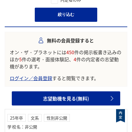
絞り込む
無料の会員登録すると
オン・ザ・プラネットには
450
件の掲示板書き込みの
ほか
5
件の選考・面接体験記、
4
件の内定者の志望動
機があります。
ログイン／会員登録
すると閲覧できます。
志望動機を見る(無料)
25年卒
文系
性別非公開
学校名
：
非公開