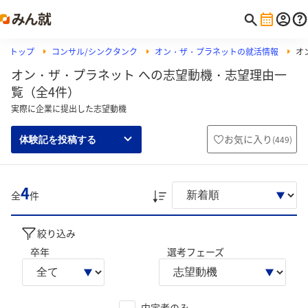
トップ
コンサル/シンクタンク
オン・ザ・プラネットの就活情報
オ
オン・ザ・プラネット への志望動機・志望理由一
覧（全4件）
実際に企業に提出した志望動機
お気に入り
(
449
)
体験記を投稿する
4
全
件
絞り込み
卒年
選考フェーズ
内定者のみ