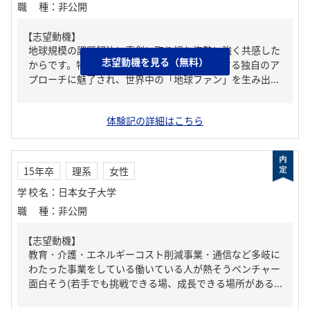
職種
：
非公開
【志望動機】
地球規模の課題解決に真剣に取り組む姿勢に強く共感した
志望動機を見る（無料）
からです。特に、環境問題や社会的課題に対する独自のア
プローチに魅了され、世界中の「地球ファン」を生み出...
体験記の詳細はこちら
15年卒
理系
女性
学校名
：
日本女子大学
職種
：
非公開
【志望動機】
教育・介護・エネルギーコスト削減事業・通信など多岐に
わたった事業をしている働いている人が熱そうベンチャー
面白そう(若手でも挑戦できる場、成長できる場所がある...