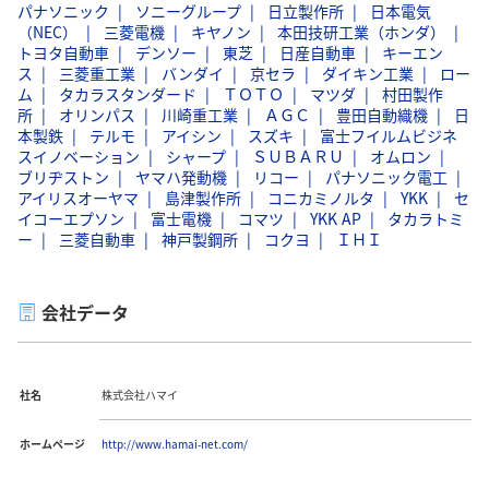
パナソニック
ソニーグループ
日立製作所
日本電気
（NEC）
三菱電機
キヤノン
本田技研工業（ホンダ）
トヨタ自動車
デンソー
東芝
日産自動車
キーエン
ス
三菱重工業
バンダイ
京セラ
ダイキン工業
ロー
ム
タカラスタンダード
ＴＯＴＯ
マツダ
村田製作
所
オリンパス
川崎重工業
ＡＧＣ
豊田自動織機
日
本製鉄
テルモ
アイシン
スズキ
富士フイルムビジネ
スイノベーション
シャープ
ＳＵＢＡＲＵ
オムロン
ブリヂストン
ヤマハ発動機
リコー
パナソニック電工
アイリスオーヤマ
島津製作所
コニカミノルタ
YKK
セ
イコーエプソン
富士電機
コマツ
YKK AP
タカラトミ
ー
三菱自動車
神戸製鋼所
コクヨ
ＩＨＩ
会社データ
社名
株式会社ハマイ
ホームページ
http://www.hamai-net.com/