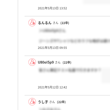
2021年5月13日 13:52
るんるん
さん
(22卒)
＞U80oI5p9さん
ジーンズやTシャツなどのラフな格好は避
（以前他のテレビ局で、「スーツだとテス
2021年5月13日 09:55
ないかもなと勝手に思いまして…）
U80oI5p9
さん
(22卒)
皆さん筆記テスト私服で行きますか？
2021年5月12日 12:42
うし子
さん
(22卒)
＞わさおさん