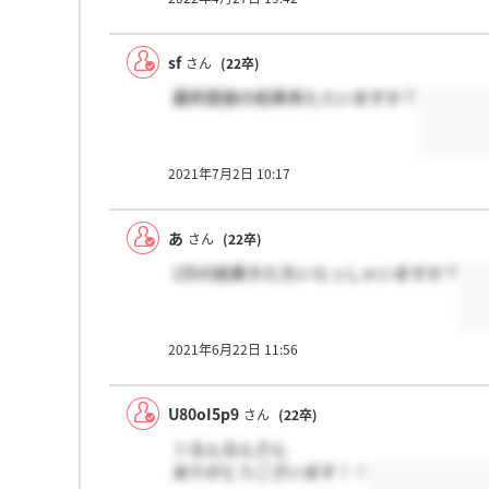
sf
さん
(22卒)
最終面接の結果来た人いますか？
2021年7月2日 10:17
あ
さん
(22卒)
2次の結果きた方いらっしゃいますか？
2021年6月22日 11:56
U80oI5p9
さん
(22卒)
＞るんるんさん
ありがとうございます！！