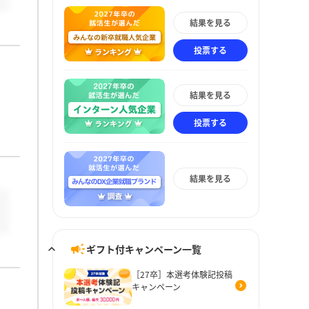
結果を見る
投票する
結果を見る
投票する
い
結果を見る
ギフト付キャンペーン一覧
［27卒］本選考体験記投稿
キャンペーン