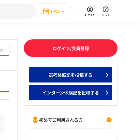
イベント
ログイン
ヘルプ
Event
の新卒就職人気企業ランキング
みんなのインターン人気企業ランキン
直近のイベント一覧
ログイン/会員登録
88
)
もっと見る
 IT・DX現場社員インタビュー
選考体験記を投稿する
の新卒就職人気企業ランキング
みんなのインターン人気企業ランキン
インターン体験記を投稿する
初めてご利用される方