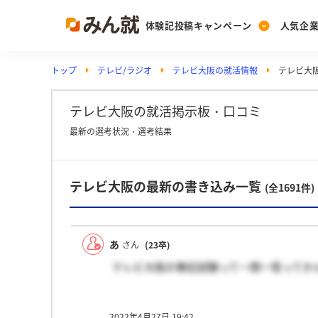
体験記投稿キャンペーン
人気企
トップ
テレビ/ラジオ
テレビ大阪の就活情報
テレビ大
Post
Ranking
PickUp
投稿する
ランキングを見る
注目の企業特集
テレビ大阪の就活掲示板・口コミ
最新の選考状況・選考結果
Vote
テレビ大阪の最新の書き込み一覧
投票する
(全1691件)
動画で知ろう！業界・
あ
さん
(23卒)
テレビ大阪の筆記試験って一問一答ってか
2022年4月27日 19:42