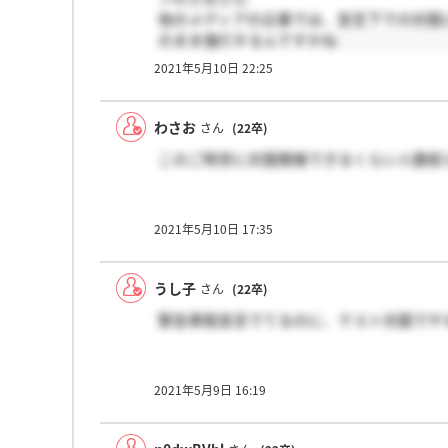
他のメディアの企業では、宣言下での対面
のまま強行するんですかね
2021年5月10日 22:25
わさお
さん
(22卒)
このご時世に対面開催できるくらい人数絞
2021年5月10日 17:35
うし子
さん
(22卒)
緊急事態宣言でてるのに、テスト対面でや
2021年5月9日 16:19