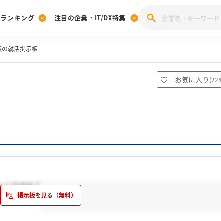
業ランキング
注目の企業・IT/DX特集
阪の就活掲示板
注目の企業特集
みんなのIT業界新卒就職人気企業ランキング
みんな
[27卒] 本選考体験記投稿キャンペーン
28卒 注目企業特集
27卒 注目企業特集
みんなのDX企業就職ブランド調査
お気に入り
(
22
注目のIT・DX企業特集
28卒 IT・DX企業特集
27卒 IT・DX企業特集
28卒
みんなのIT業界新卒就職人気企業ランキング
みんな
企業研究
んじですか？