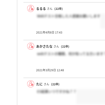
るるる
さん
(22卒)
Webテスト合格した人感謝お願いします
2021年4月8日 17:43
あかさたな
さん
(22卒)
webテストの種類、何か知ってる方います
2021年3月29日 12:48
たに
さん
(22卒)
ES結果いつですかね？？