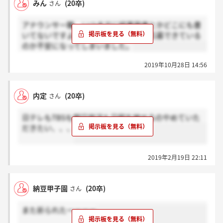
みん
(20卒)
さん
アナウンサー職、いつまでに結果発表とかどこにも書
いてないですよね、、？？？きちんと応募できている
のか不安になってしまいました。
2019年10月28日 14:56
内定
(20卒)
さん
日テレもTBSも朝日放送も日程を被せるのやめていた
だきたい、、、
2019年2月19日 22:11
納豆甲子園
(20卒)
さん
また祈られたーーーー