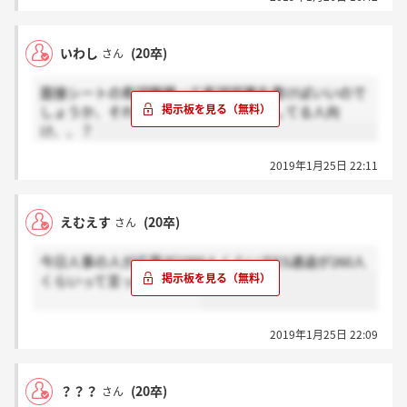
いわし
(20卒)
さん
面接シートの希望職種って希望部署名書けばいいので
しょうか、それともアナとか技術併願してる人向
け、、？
2019年1月25日 22:11
えむえす
(20卒)
さん
今日人事の人が応募が1000人くらいでES通過が260人
くらいって言ってました。
2019年1月25日 22:09
？？？
(20卒)
さん