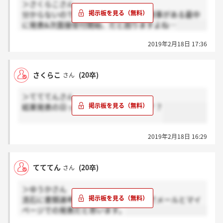
＞さくらこさん
分からないので困ってます…ちょうど用事がある最中
に発表&次面接受付開始、だと困りますよね…
2019年2月18日 17:36
さくらこ
(20卒)
さん
＞てててんさん
結果発表の日ってもう分かりましたか？？
2019年2月18日 16:29
てててん
(20卒)
さん
＞ゆうかさん
流石に書類選考通過者だと大人数なのでメールとマイ
ページでの発表だと思います。