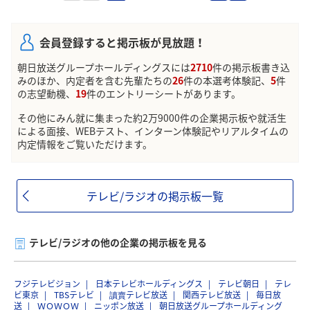
会員登録すると掲示板が見放題！
朝日放送グループホールディングスには
2710
件の掲示板書き込
みのほか、内定者を含む先輩たちの
26
件の本選考体験記、
5
件
の志望動機、
19
件のエントリーシートがあります。
その他にみん就に集まった約2万9000件の企業掲示板や就活生
による面接、WEBテスト、インターン体験記やリアルタイムの
内定情報をご覧いただけます。
テレビ/ラジオの掲示板一覧
テレビ/ラジオの他の企業の掲示板を見る
フジテレビジョン
日本テレビホールディングス
テレビ朝日
テレ
ビ東京
TBSテレビ
讀賣テレビ放送
関西テレビ放送
毎日放
送
ＷＯＷＯＷ
ニッポン放送
朝日放送グループホールディング