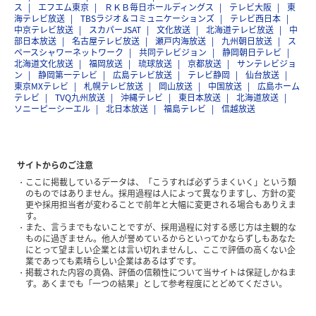
ス
エフエム東京
ＲＫＢ毎日ホールディングス
テレビ大阪
東
海テレビ放送
TBSラジオ＆コミュニケーションズ
テレビ西日本
中京テレビ放送
スカパーJSAT
文化放送
北海道テレビ放送
中
部日本放送
名古屋テレビ放送
瀬戸内海放送
九州朝日放送
ス
ペースシャワーネットワーク
共同テレビジョン
静岡朝日テレビ
北海道文化放送
福岡放送
琉球放送
京都放送
サンテレビジョ
ン
静岡第一テレビ
広島テレビ放送
テレビ静岡
仙台放送
東京MXテレビ
札幌テレビ放送
岡山放送
中国放送
広島ホーム
テレビ
TVQ九州放送
沖縄テレビ
東日本放送
北海道放送
ソニーピーシーエル
北日本放送
福島テレビ
信越放送
サイトからのご注意
ここに掲載しているデータは、「こうすれば必ずうまくいく」という類
のものではありません。採用過程は人によって異なりますし、方針の変
更や採用担当者が変わることで前年と大幅に変更される場合もありえま
す。
また、言うまでもないことですが、採用過程に対する感じ方は主観的な
ものに過ぎません。他人が誉めているからといってかならずしもあなた
にとって望ましい企業とは言い切れませんし、ここで評価の高くない企
業であっても素晴らしい企業はあるはずです。
掲載された内容の真偽、評価の信頼性について当サイトは保証しかねま
す。あくまでも「一つの結果」として参考程度にとどめてください。