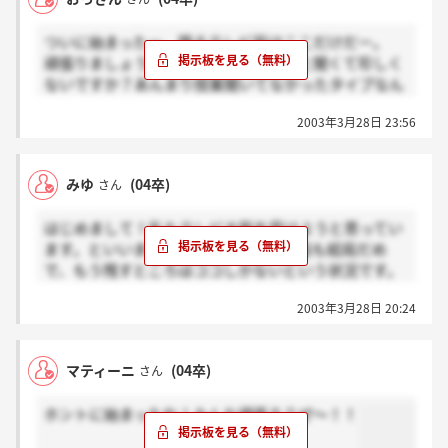
ついに始まったー。残るテレビ局はここだけだー。
頑張りましょう。テレビ局で成績のこと聞くて珍しく
ないですか？あんまり授業聞いてなかったタイプなん
で、ちょっと困った～。
2003年3月28日 23:56
みゆ
(04卒)
さん
はじめまして！私もテレビ大阪を受けようと思ってい
ます。といいましても、どこのテレビ局も結局だめ
で、もう残すところはココしかないという状況です。
私は報道記者志望です。みなさんは？
2003年3月28日 20:24
これからもよろしくヾ(=^▽^=)ノ
マティーニ
(04卒)
さん
ホントに始まったね！みんな頑張ろうぜ～！！