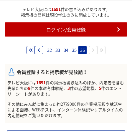
テレビ大阪には
1691
件の書き込みがあります。
掲示板の閲覧は現役学生のみに開放しています。
ログイン/会員登録
32
33
34
35
36
会員登録すると掲示板が見放題！
テレビ大阪には
1691
件の掲示板書き込みのほか、内定者を含む
先輩たちの
8
件の本選考体験記、
3
件の志望動機、
5
件のエント
リーシートがあります。
その他にみん就に集まった約2万9000件の企業掲示板や就活生
による面接、WEBテスト、インターン体験記やリアルタイムの
内定情報をご覧いただけます。