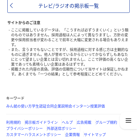
テレビ/ラジオの掲示板一覧
サイトからのご注意
ここに掲載しているデータは、「こうすれば必ずうまくいく」という類
のものではありません。採用過程は人によって異なりますし、方針の変
更や採用担当者が変わることで前年と大幅に変更される場合もありえま
す。
また、言うまでもないことですが、採用過程に対する感じ方は主観的な
ものに過ぎません。他人が誉めているからといってかならずしもあなた
にとって望ましい企業とは言い切れませんし、ここで評価の高くない企
業であっても素晴らしい企業はあるはずです。
掲載された内容の真偽、評価の信頼性について当サイトは保証しかねま
す。あくまでも「一つの結果」として参考程度にとどめてください。
キーワード
みん就の使い方
学生認証
合同企業説明会
インターン
授業評価
利用規約
掲示板ガイドライン
ヘルプ
広告掲載
グループ規約
プライバシーポリシー
外部送信ポリシー
カスタマーハラスメントポリシー
企業情報
サイトマップ