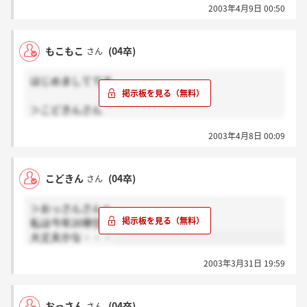
2003年4月9日 00:50
面接時につっこまれたら困る(;_;)
もこもこ
(04卒)
さん
はじめましてです。
＞こどきんさん
ふっふっふ。私は資格関係を取っているのですでに単
2003年4月8日 00:09
位数は140を越えています。……ただほとんど点数が
悪いです、泣。
こどきん
(04卒)
さん
＞おっさんさんへ
私は今年20単位も残しています・・・
大丈夫かな・・・
2003年3月31日 19:59
おっさん
(04卒)
さん