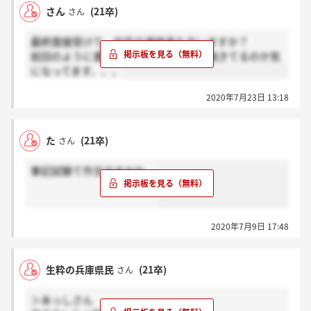
さん
(21卒)
さん
最終面接受けて、内定の連絡来た方いますか？
前回のように書面より先にメールで連絡きてるのか気
になってます、、、
2020年7月23日 13:18
た
(21卒)
さん
筆記試験て作文ですかね.....
2020年7月9日 17:48
生粋の兵庫県民
(21卒)
さん
＞あっしさん