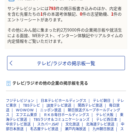
サンテレビジョンには
793
件の掲示板書き込みのほか、内定者
を含む先輩たちの
1
件の本選考体験記、
0
件の志望動機、
1
件の
エントリーシートがあります。
その他にみん就に集まった約2万9000件の企業掲示板や就活生
による面接、WEBテスト、インターン体験記やリアルタイムの
内定情報をご覧いただけます。
テレビ/ラジオの掲示板一覧
テレビ/ラジオの他の企業の掲示板を見る
フジテレビジョン
日本テレビホールディングス
テレビ朝日
テレ
ビ東京
TBSテレビ
讀賣テレビ放送
関西テレビ放送
毎日放
送
ＷＯＷＯＷ
ニッポン放送
朝日放送グループホールディング
ス
エフエム東京
ＲＫＢ毎日ホールディングス
テレビ大阪
東
海テレビ放送
TBSラジオ＆コミュニケーションズ
テレビ西日本
中京テレビ放送
スカパーJSAT
文化放送
北海道テレビ放送
中
部日本放送
名古屋テレビ放送
瀬戸内海放送
九州朝日放送
ス