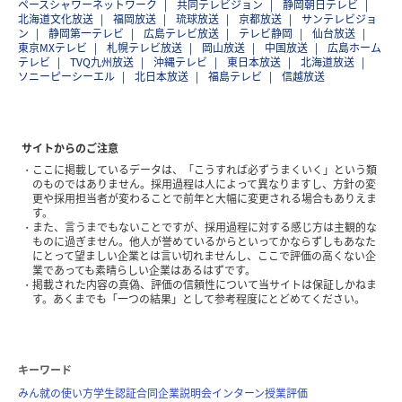
ペースシャワーネットワーク
共同テレビジョン
静岡朝日テレビ
北海道文化放送
福岡放送
琉球放送
京都放送
サンテレビジョ
ン
静岡第一テレビ
広島テレビ放送
テレビ静岡
仙台放送
東京MXテレビ
札幌テレビ放送
岡山放送
中国放送
広島ホーム
テレビ
TVQ九州放送
沖縄テレビ
東日本放送
北海道放送
ソニーピーシーエル
北日本放送
福島テレビ
信越放送
サイトからのご注意
ここに掲載しているデータは、「こうすれば必ずうまくいく」という類
のものではありません。採用過程は人によって異なりますし、方針の変
更や採用担当者が変わることで前年と大幅に変更される場合もありえま
す。
また、言うまでもないことですが、採用過程に対する感じ方は主観的な
ものに過ぎません。他人が誉めているからといってかならずしもあなた
にとって望ましい企業とは言い切れませんし、ここで評価の高くない企
業であっても素晴らしい企業はあるはずです。
掲載された内容の真偽、評価の信頼性について当サイトは保証しかねま
す。あくまでも「一つの結果」として参考程度にとどめてください。
キーワード
みん就の使い方
学生認証
合同企業説明会
インターン
授業評価