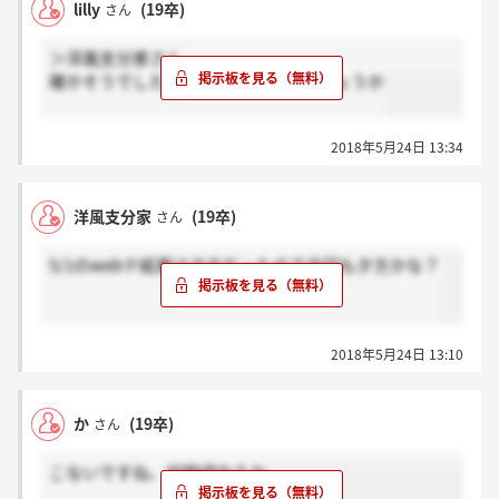
lilly
(19卒)
さん
＞洋風支分家さん
確かそうでしたよね、17時くらいでしょうか
2018年5月24日 13:34
洋風支分家
(19卒)
さん
5/1のwebテ結果は夕方だったので今回も夕方かな？
2018年5月24日 13:10
か
(19卒)
さん
こないですね、何時頃やろか