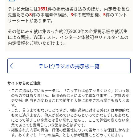
テレビ大阪には
1691
件の掲示板書き込みのほか、内定者を含む
先輩たちの
8
件の本選考体験記、
3
件の志望動機、
5
件のエント
リーシートがあります。
その他にみん就に集まった約2万9000件の企業掲示板や就活生
による面接、WEBテスト、インターン体験記やリアルタイムの
内定情報をご覧いただけます。
テレビ/ラジオの掲示板一覧
サイトからのご注意
ここに掲載しているデータは、「こうすれば必ずうまくいく」という類
のものではありません。採用過程は人によって異なりますし、方針の変
更や採用担当者が変わることで前年と大幅に変更される場合もありえま
す。
また、言うまでもないことですが、採用過程に対する感じ方は主観的な
ものに過ぎません。他人が誉めているからといってかならずしもあなた
にとって望ましい企業とは言い切れませんし、ここで評価の高くない企
業であっても素晴らしい企業はあるはずです。
掲載された内容の真偽、評価の信頼性について当サイトは保証しかねま
す。あくまでも「一つの結果」として参考程度にとどめてください。