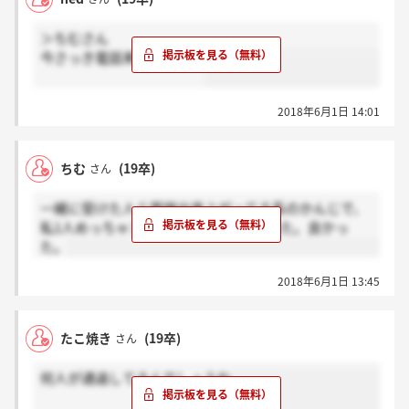
＞ちむさん
今さっき電話来ましたか？
2018年6月1日 14:01
ちむ
(19卒)
さん
一緒に受けた人ら面接出来上がってる系のかんじで、
私1人めっちゃアホっぽかったけど通った。良かっ
た。
2018年6月1日 13:45
たこ焼き
(19卒)
さん
何人が通過してるんでしょうね