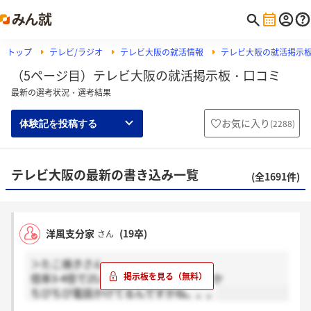
トップ
テレビ/ラジオ
テレビ大阪の就活情報
テレビ大阪の就活掲示
（5ページ目）テレビ大阪の就活掲示板・口コミ
最新の選考状況・選考結果
お気に入り
(
2288
)
体験記を投稿する
テレビ大阪の最新の書き込み一覧
(全1691件)
洋風支分家
(19卒)
さん
＞たこ焼きさん
倍率3-4倍で25人くらいでないでしょうか
ちびちび電話かけてるんですかね。。。