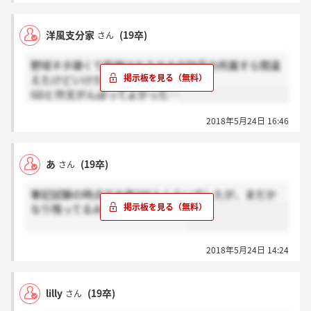
洋風支分家
(19卒)
さん
野球ネタ疎くて阪神はおろか大谷翔平の所属すら間違
えたけどいけた～～
GDと作文がんばってよかった…
2018年5月24日 16:46
あ
(19卒)
さん
筆記試験の時点で大体200人くらいでしたが、まだか
なり残ってるみたいですね・・・
2018年5月24日 14:24
lilly
(19卒)
さん