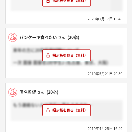
2020年2月17日 13:48
パンケーキ食べたい
(20卒)
さん
来年の方に20卒採用試験について、
一次 面接 面接官2対学生2 (名古屋、東京、大阪)
二次 面接 2対1 (以降本社)
2019年5月21日 20:59
三次 面接 2対1、GD(6人組)
四次 局長面接 12対1 (山場です)
最終 役員面接 10対1 (即日連絡)
匿名希望
(20卒)
さん
・全選考通して圧迫面接はない、時間は7～15分程
もう連絡ない人は流石に落ちてますね…
・今年は筆記が無くなったが、来年以降は未定
・最終までで、即日連絡は一度もない
2019年4月25日 16:49