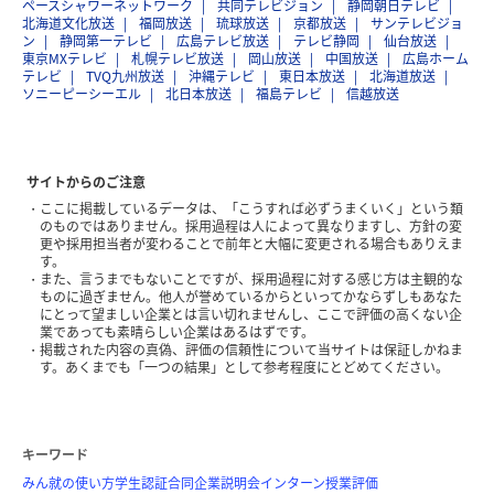
ペースシャワーネットワーク
共同テレビジョン
静岡朝日テレビ
北海道文化放送
福岡放送
琉球放送
京都放送
サンテレビジョ
ン
静岡第一テレビ
広島テレビ放送
テレビ静岡
仙台放送
東京MXテレビ
札幌テレビ放送
岡山放送
中国放送
広島ホーム
テレビ
TVQ九州放送
沖縄テレビ
東日本放送
北海道放送
ソニーピーシーエル
北日本放送
福島テレビ
信越放送
サイトからのご注意
ここに掲載しているデータは、「こうすれば必ずうまくいく」という類
のものではありません。採用過程は人によって異なりますし、方針の変
更や採用担当者が変わることで前年と大幅に変更される場合もありえま
す。
また、言うまでもないことですが、採用過程に対する感じ方は主観的な
ものに過ぎません。他人が誉めているからといってかならずしもあなた
にとって望ましい企業とは言い切れませんし、ここで評価の高くない企
業であっても素晴らしい企業はあるはずです。
掲載された内容の真偽、評価の信頼性について当サイトは保証しかねま
す。あくまでも「一つの結果」として参考程度にとどめてください。
キーワード
みん就の使い方
学生認証
合同企業説明会
インターン
授業評価