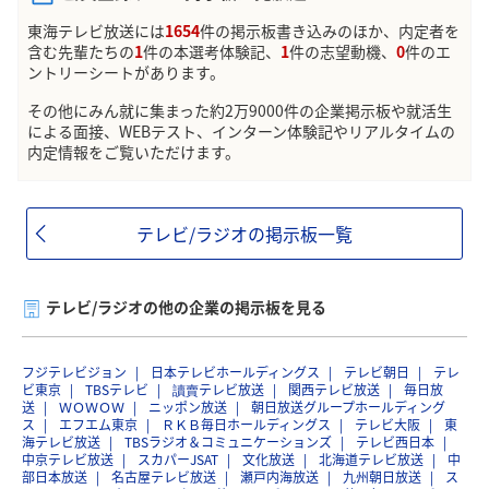
東海テレビ放送には
1654
件の掲示板書き込みのほか、内定者を
含む先輩たちの
1
件の本選考体験記、
1
件の志望動機、
0
件のエ
ントリーシートがあります。
その他にみん就に集まった約2万9000件の企業掲示板や就活生
による面接、WEBテスト、インターン体験記やリアルタイムの
内定情報をご覧いただけます。
テレビ/ラジオの掲示板一覧
テレビ/ラジオの他の企業の掲示板を見る
フジテレビジョン
日本テレビホールディングス
テレビ朝日
テレ
ビ東京
TBSテレビ
讀賣テレビ放送
関西テレビ放送
毎日放
送
ＷＯＷＯＷ
ニッポン放送
朝日放送グループホールディング
ス
エフエム東京
ＲＫＢ毎日ホールディングス
テレビ大阪
東
海テレビ放送
TBSラジオ＆コミュニケーションズ
テレビ西日本
中京テレビ放送
スカパーJSAT
文化放送
北海道テレビ放送
中
部日本放送
名古屋テレビ放送
瀬戸内海放送
九州朝日放送
ス