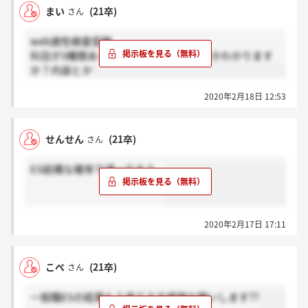
まい
(21卒)
さん
web適性検査受験
科目が3種類あるのですが、どんな感じかわかります
か？内容とか
2020年2月18日 12:53
せんせん
(21卒)
さん
ES結構な確率で通ってそう。
2020年2月17日 17:11
こぺ
(21卒)
さん
一般職ESの結果もう来てる方感謝お願いします??