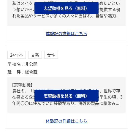
私はメイクアップが好きで、化粧品の良さを広めたいとい
志望動機を見る（無料）
う想いから、貴社に興味を持ちました。貴社が提供する優
れた製品やサービスが多くの人々に喜ばれ、自信や魅力...
体験記の詳細はこちら
24年卒
文系
女性
学校名
：
非公開
職種
：
総合職
【志望動機】
貴社の、「日本発グローバルブランドを確立し、世界で存
志望動機を見る（無料）
在感ある企業へ」という点に共感する。私は中学生の頃、3
年間〇〇に住んでいた経験があり、海外の製品に馴染み...
体験記の詳細はこちら