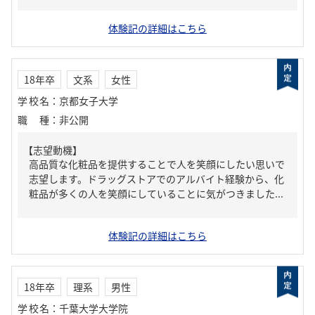
体験記の詳細はこちら
18年卒
文系
女性
学校名
：
京都女子大学
職種
：
非公開
【志望動機】
高品質な化粧品を提供することで人を笑顔にしたい思いで
志望します。ドラッグストアでのアルバイト経験から、化
粧品が多くの人を笑顔にしていることに気がつきました...
体験記の詳細はこちら
18年卒
理系
男性
学校名
：
千葉大学大学院