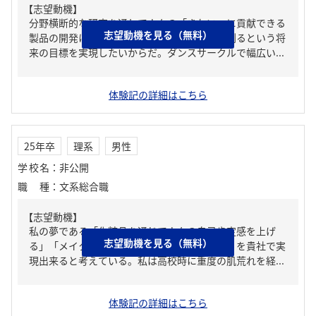
【志望動機】
分野横断的な研究を通して人々の「きれい」に貢献できる
志望動機を見る（無料）
製品の開発に挑戦し、人々の笑顔の繋がりを創るという将
来の目標を実現したいからだ。ダンスサークルで幅広い...
体験記の詳細はこちら
25年卒
理系
男性
学校名
：
非公開
職種
：
文系総合職
【志望動機】
私の夢である「化粧品を通じて人々の自己肯定感を上げ
志望動機を見る（無料）
る」「メイク＝女性という固定概念を無くす」を貴社で実
現出来ると考えている。私は高校時に重度の肌荒れを経...
体験記の詳細はこちら