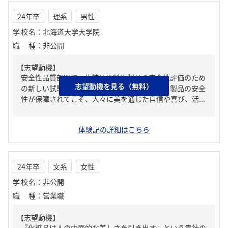
24年卒
理系
男性
学校名
：
北海道大学大学院
職種
：
非公開
【志望動機】
安全性品質部門で、化粧品原料や製品の安全性評価のため
志望動機を見る（無料）
の新しい試験法の開発に挑戦したいからです。製品の安全
性が保障されてこそ、人々に美を通じた自信や喜び、活...
体験記の詳細はこちら
24年卒
文系
女性
学校名
：
非公開
職種
：
営業職
【志望動機】
『化粧品は人の内面的な美しさを引き出す』という貴社の