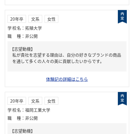
20年卒
文系
女性
学校名
：
拓殖大学
職種
：
非公開
【志望動機】
私が貴社を志望する理由は、自分の好きなブランドの商品
を通して多くの人々の美に貢献したいからです。
体験記の詳細はこちら
20年卒
文系
女性
学校名
：
福岡工業大学
職種
：
非公開
【志望動機】