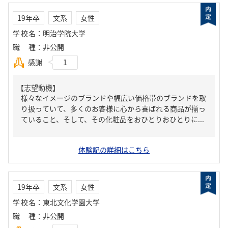
19年卒
文系
女性
学校名
：
明治学院大学
職種
：
非公開
感謝
1
【志望動機】
様々なイメージのブランドや幅広い価格帯のブランドを取
り扱っていて、多くのお客様に心から喜ばれる商品が揃っ
ていること、そして、その化粧品をおひとりおひとりに...
体験記の詳細はこちら
19年卒
文系
女性
学校名
：
東北文化学園大学
職種
：
非公開