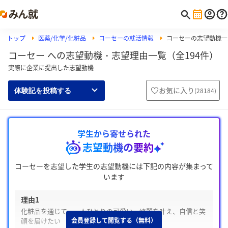
トップ
医薬/化学/化粧品
コーセーの就活情報
コーセーの志望動機一
コーセー への志望動機・志望理由一覧（全194件）
実際に企業に提出した志望動機
お気に入り
(
28184
)
体験記を投稿する
学生から寄せられた
志望動機の要約
コーセーを志望した学生の志望動機には下記の内容が集まって
います
理由1
化粧品を通じて、一人ひとりの可愛い・綺麗を叶え、自信と笑
顔を届けたい
会員登録して閲覧する（無料）