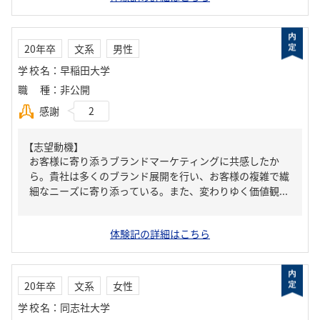
20年卒
文系
男性
学校名
：
早稲田大学
職種
：
非公開
感謝
2
【志望動機】
お客様に寄り添うブランドマーケティングに共感したか
ら。貴社は多くのブランド展開を行い、お客様の複雑で繊
細なニーズに寄り添っている。また、変わりゆく価値観...
体験記の詳細はこちら
20年卒
文系
女性
学校名
：
同志社大学