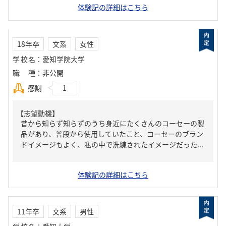
体験記の詳細はこちら
18年卒
文系
女性
学校名
：
愛知学院大学
職種
：
非公開
感謝
1
【志望動機】
昔から知らず知らずのうち身近にたくさんのコーセーの製
品があり、普段から使用していたこと、コーセーのブラン
ドイメージもよく、私の中で洗練されたイメージだった...
体験記の詳細はこちら
11年卒
文系
男性