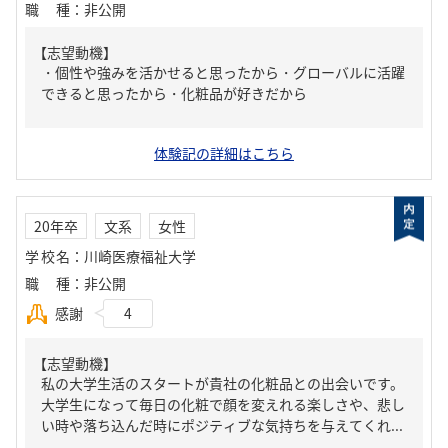
職種
：
非公開
【志望動機】
・個性や強みを活かせると思ったから・グローバルに活躍
できると思ったから・化粧品が好きだから
体験記の詳細はこちら
20年卒
文系
女性
学校名
：
川崎医療福祉大学
職種
：
非公開
感謝
4
【志望動機】
私の大学生活のスタートが貴社の化粧品との出会いです。
大学生になって毎日の化粧で顔を変えれる楽しさや、悲し
い時や落ち込んだ時にポジティブな気持ちを与えてくれ...