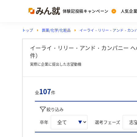
体験記投稿キャンペーン
人気企
トップ
医薬/化学/化粧品
イーライ・リリー・アンド・カン
Post
Ranking
PickUp
投稿する
ランキングを見る
注目の企業特集
イーライ・リリー・アンド・カンパニー へ
件）
実際に企業に提出した志望動機
Vote
投票する
動画で知ろう！業界・
107
全
件
絞り込み
卒年
選考フェーズ