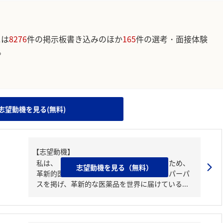
には
8276
件の掲示板書き込みのほか
165
件の選考・面接体験
。
。
志望動機を見る(無料)
【志望動機】
私は、「世界中の人々のより豊かな人生のため、
志望動機を見る（無料）
革新的医薬品に思いやりを込めて」というパーパ
スを掲げ、革新的な医薬品を世界に届けている...