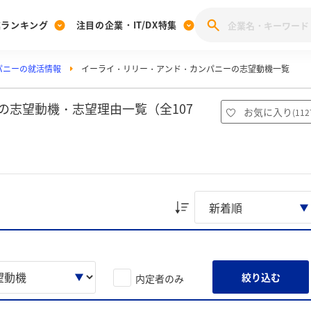
業ランキング
注目の企業・IT/DX特集
パニーの就活情報
イーライ・リリー・アンド・カンパニーの志望動機一覧
注目の企業特集
みんなのIT業界新卒就職人気企業ランキング
みんな
[27卒] 本選考体験記投稿キャンペーン
28卒 注目企業特集
27卒 注目企業特集
みんなのDX企業就職ブランド調査
の志望動機・志望理由一覧（全107
お気に入り
(
112
注目のIT・DX企業特集
28卒 IT・DX企業特集
27卒 IT・DX企業特集
28卒
みんなのIT業界新卒就職人気企業ランキング
みんな
企業研究
絞り込む
内定者のみ