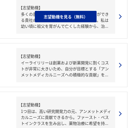
【志望動機】
多くの患者様に届く薬に、直接携わることができ
志望動機を見る（無料）
る貴社の品質管理職に魅力を感じています。私は
幼い頃に祖父を胃がんで亡くした経験から、治...
【志望動機】
イーライリリーは創薬および新薬開発に割くコス
トが非常に大きいため、自分が目標とする「アン
メットメディカルニーズへの積極的な貢献」を...
【志望動機】
1つ目は、高い研究開発力の元、アンメットメディ
カルニーズに貢献できるから。ファースト・ベス
トインクラスを生み出し、薬物治療に希望を持...