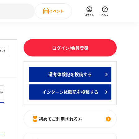
イベント
ログイン
ヘルプ
Event
の新卒就職人気企業ランキング
みんなのインターン人気企業ランキン
直近のイベント一覧
ログイン/会員登録
75
)
もっと見る
 IT・DX現場社員インタビュー
選考体験記を投稿する
の新卒就職人気企業ランキング
みんなのインターン人気企業ランキン
インターン体験記を投稿する
初めてご利用される方