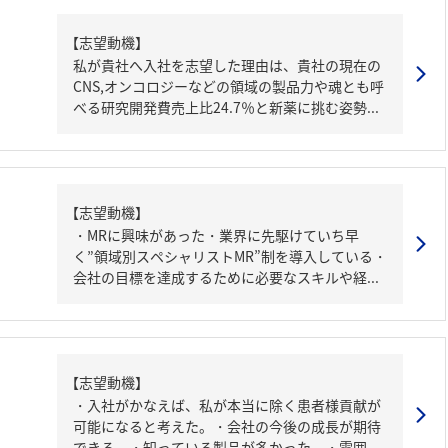
【志望動機】
私が貴社へ入社を志望した理由は、貴社の現在の
CNS,オンコロジーなどの領域の製品力や魂とも呼
べる研究開発費売上比24.7％と新薬に挑む姿勢...
【志望動機】
・MRに興味があった・業界に先駆けていち早
く”領域別スペシャリストMR”制を導入している・
会社の目標を達成するために必要なスキルや経...
【志望動機】
・入社がかなえば、私が本当に除く患者様貢献が
可能になると考えた。・会社の今後の成長が期待
できる。・知っている製品が多かった。・雰囲...