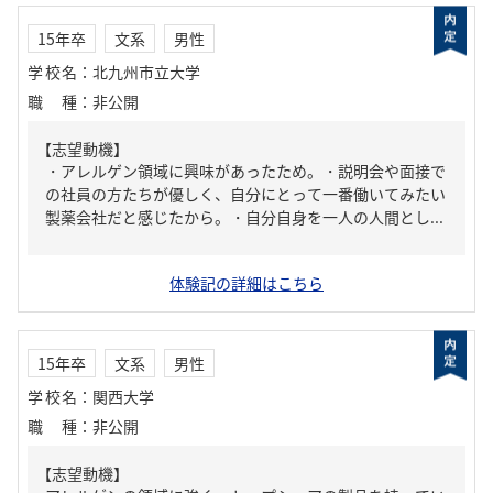
15年卒
文系
男性
学校名
：
北九州市立大学
職種
：
非公開
【志望動機】
・アレルゲン領域に興味があったため。・説明会や面接で
の社員の方たちが優しく、自分にとって一番働いてみたい
製薬会社だと感じたから。・自分自身を一人の人間とし...
体験記の詳細はこちら
15年卒
文系
男性
学校名
：
関西大学
職種
：
非公開
【志望動機】