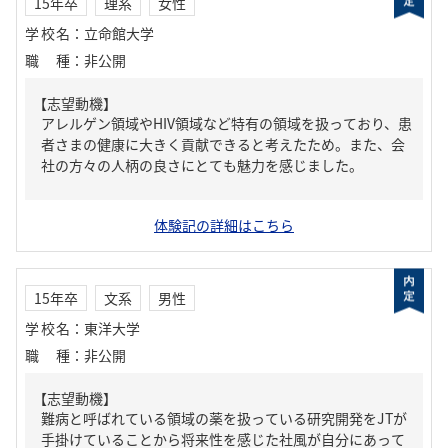
15年卒
理系
女性
学校名
：
立命館大学
職種
：
非公開
【志望動機】
アレルゲン領域やHIV領域など特有の領域を扱っており、患
者さまの健康に大きく貢献できると考えたため。また、会
社の方々の人柄の良さにとても魅力を感じました。
体験記の詳細はこちら
15年卒
文系
男性
学校名
：
東洋大学
職種
：
非公開
【志望動機】
難病と呼ばれている領域の薬を扱っている研究開発をJTが
手掛けていることから将来性を感じた社風が自分にあって