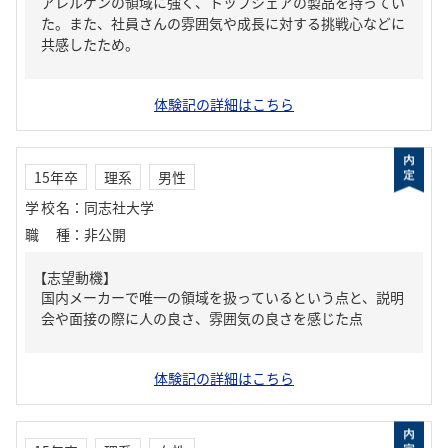
アレルゲンの領域に強く、トップシェアの製品を持ってい
た。また、社員さんの雰囲気や成長に対する挑戦心などに
共感したため。
体験記の詳細はこちら
15年卒
理系
男性
学校名
：
同志社大学
職種
：
非公開
【志望動機】
国内メーカーで唯一の領域を扱っているという点と、説明
会や面接の際に人の良さ、雰囲気の良さを感じた点
体験記の詳細はこちら