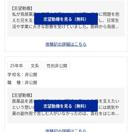
【志望動機】
私が鳥居薬品を志望する理由は、幼少期に視力に問題を抱
志望動機を見る（無料）
えた兄を支えた経験からです。兄は近視が進行し、日常生
活や学業に大きな影響を受けていました。医師から鳥居...
体験記の詳細はこちら
25年卒
文系
性別非公開
学校名
：
非公開
職種
：
非公開
【志望動機】
医薬品を通じて患者さんやご家族の豊かな生活を支えたい
志望動機を見る（無料）
という想いから、貴社を志望します。私の周りには病気や
薬の副作用で苦しむ人がいなかったのは、貴社をはじめ...
体験記の詳細はこちら