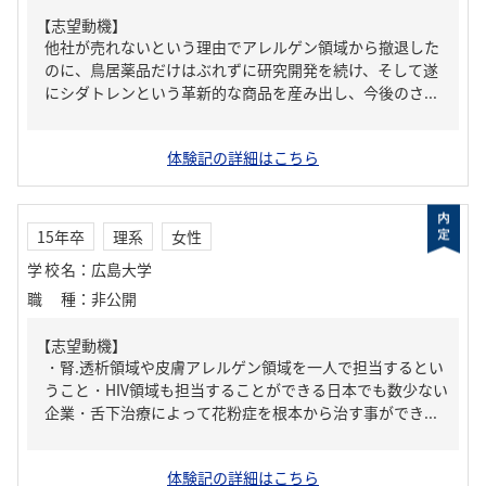
【志望動機】
他社が売れないという理由でアレルゲン領域から撤退した
のに、鳥居薬品だけはぶれずに研究開発を続け、そして遂
にシダトレンという革新的な商品を産み出し、今後のさ...
体験記の詳細はこちら
15年卒
理系
女性
学校名
：
広島大学
職種
：
非公開
【志望動機】
・腎.透析領域や皮膚アレルゲン領域を一人で担当するとい
うこと・HIV領域も担当することができる日本でも数少ない
企業・舌下治療によって花粉症を根本から治す事ができ...
体験記の詳細はこちら