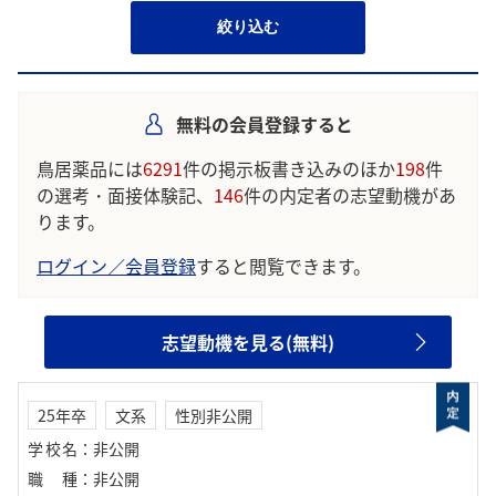
絞り込む
無料の会員登録すると
鳥居薬品には
6291
件の掲示板書き込みのほか
198
件
の選考・面接体験記、
146
件の内定者の志望動機があ
ります。
ログイン／会員登録
すると閲覧できます。
志望動機を見る(無料)
25年卒
文系
性別非公開
学校名
：
非公開
職種
：
非公開