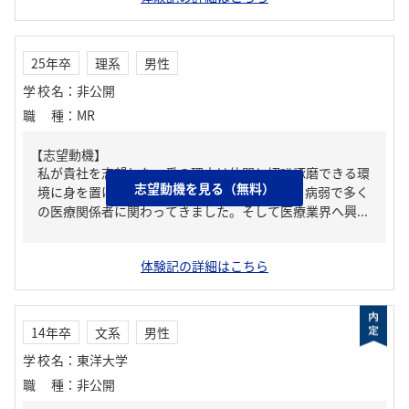
25年卒
理系
男性
学校名
：
非公開
職種
：
MR
【志望動機】
私が貴社を志望した一番の理由は仲間と切磋琢磨できる環
志望動機を見る（無料）
境に身を置けると感じたからです。私は昔から病弱で多く
の医療関係者に関わってきました。そして医療業界へ興...
体験記の詳細はこちら
14年卒
文系
男性
学校名
：
東洋大学
職種
：
非公開