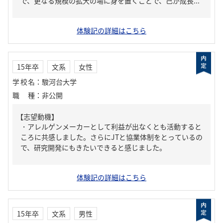
で、更なる規模の拡大の場に身を置くことで、己が成長...
体験記の詳細はこちら
15年卒
文系
女性
学校名
：
駿河台大学
職種
：
非公開
【志望動機】
・アレルゲンメーカーとして利益が出なくとも活動すると
ころに共感しました。さらにJTと協業体制をとっているの
で、研究開発にもきたいできると感じました。
体験記の詳細はこちら
15年卒
文系
男性