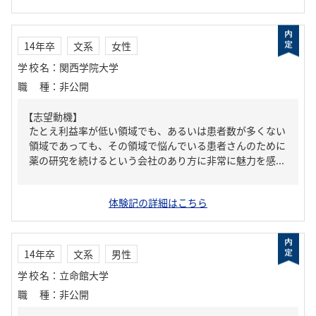
14年卒
文系
女性
学校名
：
関西学院大学
職種
：
非公開
【志望動機】
たとえ利益率が低い領域でも、あるいは患者数が多くない
領域であっても、その領域で悩んでいる患者さんのために
薬の研究を続けるという会社のあり方に非常に魅力を感...
体験記の詳細はこちら
14年卒
文系
男性
学校名
：
立命館大学
職種
：
非公開