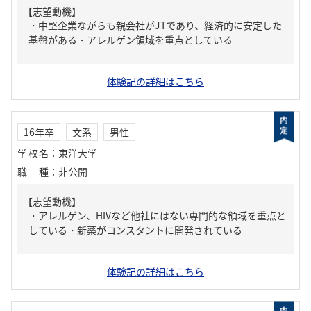
【志望動機】
・中堅企業ながらも親会社がJTであり、経済的に安定した
基盤がある・アレルゲン領域を重点としている
体験記の詳細はこちら
16年卒
文系
男性
学校名
：
東洋大学
職種
：
非公開
【志望動機】
・アレルゲン、HIVなど他社にはない専門的な領域を重点と
している・新薬がコンスタントに開発されている
体験記の詳細はこちら