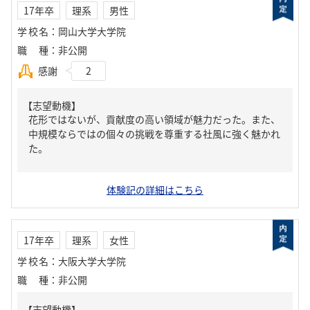
17年卒
理系
男性
学校名
：
岡山大学大学院
職種
：
非公開
感謝
2
【志望動機】
花形ではないが、貢献度の高い領域が魅力だった。また、
中規模ならではの個々の挑戦を尊重する社風に強く魅かれ
た。
体験記の詳細はこちら
17年卒
理系
女性
学校名
：
大阪大学大学院
職種
：
非公開
【志望動機】