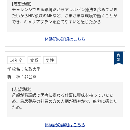
【志望動機】
チャレンジできる環境だからアレルゲン療法を広めていき
たいからHIV領域のMRなど、さまざまな環境で働くことが
でき、キャリアプランを立てやすいと感じたから
体験記の詳細はこちら
14年卒
文系
男性
学校名
：
法政大学
職種
：
非公開
【志望動機】
母親が看護師で医療に携わる仕事に興味を持っていたた
め。鳥居薬品の社員の方の人柄が穏やかで、魅力に感じた
ため。
体験記の詳細はこちら