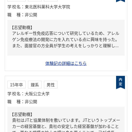
学校名
：
東北医科薬科大学大学院
職種
：
非公開
【志望動機】
アレルギー性免疫応答について研究しているため、アレル
ゲン免疫療法の開発に力を入れている点に興味を持った。
また、面接官の方全員が学生の考えをしっかりと理解し...
体験記の詳細はこちら
15年卒
理系
男性
学校名
：
大阪公立大学
職種
：
非公開
【志望動機】
貴社はJTと協業体制を敷いています。JTというトップメー
カーの経営基盤と、貴社の安定した経営基盤が加わること