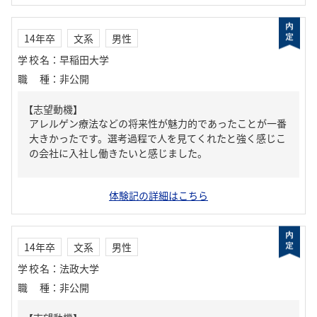
14年卒
文系
男性
学校名
：
早稲田大学
職種
：
非公開
【志望動機】
アレルゲン療法などの将来性が魅力的であったことが一番
大きかったです。選考過程で人を見てくれたと強く感じこ
の会社に入社し働きたいと感じました。
体験記の詳細はこちら
14年卒
文系
男性
学校名
：
法政大学
職種
：
非公開