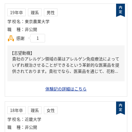
19年卒
理系
男性
学校名
：
東京農業大学
職種
：
非公開
感謝
1
【志望動機】
貴社のアレルゲン領域の薬はアレルゲン免疫療法によって
いずれ根治させることができるという革新的な医薬品を提
供されております。貴社でなら、医薬品を通じて、花粉...
体験記の詳細はこちら
18年卒
理系
女性
学校名
：
近畿大学
職種
：
非公開