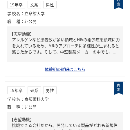
19年卒
文系
男性
学校名
：
立命館大学
職種
：
非公開
【志望動機】
アレルゲンなど患者数が多い領域とHIVの希少疾患領域に力
を入れているため、MRのアプローチに多様性が生まれると
感じたからです。そして、中堅製薬メーカーの中でも、...
体験記の詳細はこちら
19年卒
理系
男性
学校名
：
京都薬科大学
職種
：
非公開
【志望動機】
挑戦できる会社だから。開発している製品がどれも新規性